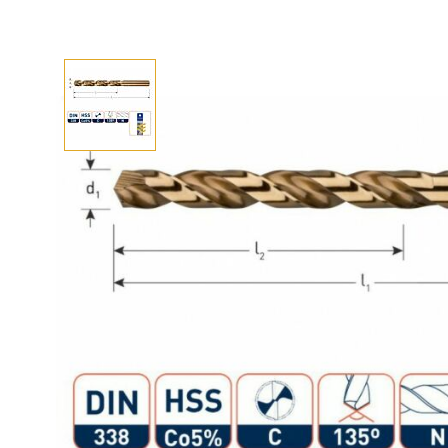
Afhalen? Kom gerust langs
Selecteer afmetingen
Selecteer de gewenste afmetingen
HSS Cobalt boor 12 mm