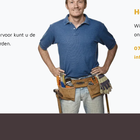
H
Wi
on
rvoor kunt u de
rden.
07
in