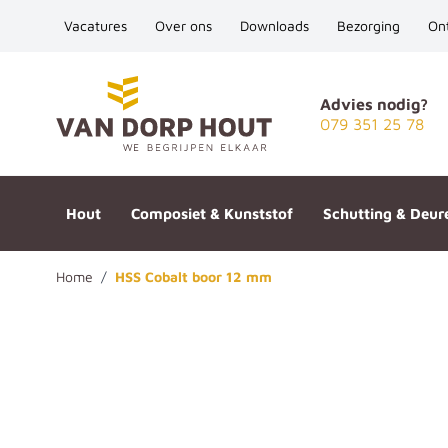
Vacatures
Over ons
Downloads
Bezorging
On
Ga naar de inhoud
Advies nodig?
079 351 25 78
Hout
Composiet & Kunststof
Schutting & Deur
Home
/
HSS Cobalt boor 12 mm
HSS Cobalt boor 12 mm