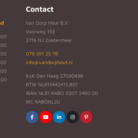
Contact
nd
Van Dorp Hout B.V.
Voorweg 153
:00
2716 NJ Zoetermeer
:00
:00
079 351 25 78
:00
info@vandorphout.nl
:00
KvK Den Haag 27090498
:00
BTW NL815442415.B01
IBAN NL81 RABO 0307 2460 00
BIC RABONL2U