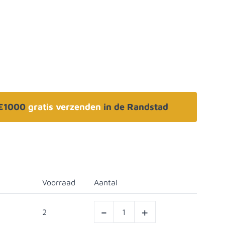
 €1000
gratis verzenden
in de Randstad
Voorraad
Aantal
-
+
2