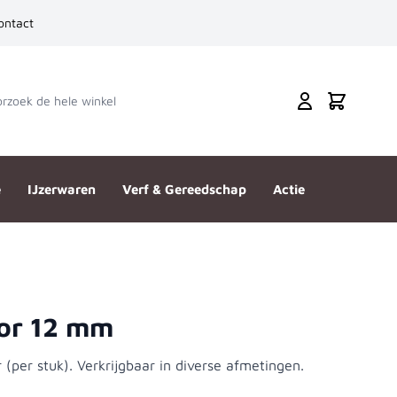
ontact
zoek de hele winkel
Cart
e
IJzerwaren
Verf & Gereedschap
Actie
oor 12 mm
r (per stuk). Verkrijgbaar in diverse afmetingen.