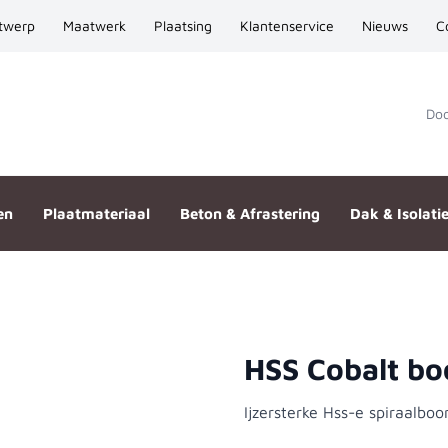
twerp
Maatwerk
Plaatsing
Klantenservice
Nieuws
C
Door
en
Plaatmateriaal
Beton & Afrastering
Dak & Isolati
HSS Cobalt b
Ijzersterke Hss-e spiraalboo