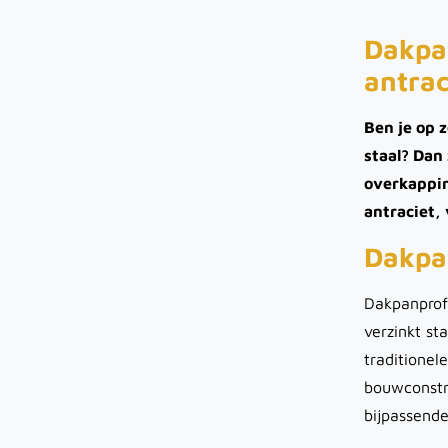
Dakpan
antra
Ben je op 
staal? Dan 
overkappin
antraciet, 
Dakpan
Dakpanprofi
verzinkt st
traditionel
bouwconstru
bijpassende