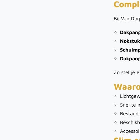
Comple
Bij Van Dor
Dakpanp
Nokstu
Schuimp
Dakpanp
Zo stel je
Waaro
Lichtgew
Snel te
Bestand 
Beschikb
Accessoi