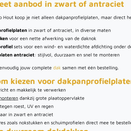
et aanbod in zwart of antraciet
p Hout koop je niet alleen dakpanprofielplaten, maar direct h
rofielplaten
in zwart of antraciet, in diverse maten
kken
voor een nette afwerking van de daknok
rofiel
sets voor een wind- en waterdichte afdichting onder d
laten antraciet
: stijlvol, duurzaam en snel te monteren
 eenvoudig jouw complete
dak
samen met één bestelling.
m kiezen voor dakpanprofielplate
icht en makkelijk te verwerken
monteren
dankzij grote plaatoppervlakte
tegen roest, UV en regen
aar in zwart en antraciet
res zoals nokstukken en schuimprofielen direct mee te bestel