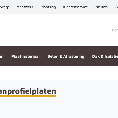
twerp
Maatwerk
Plaatsing
Klantenservice
Nieuws
C
Door
en
Plaatmateriaal
Beton & Afrastering
Dak & Isolati
nprofielplaten