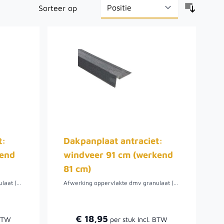
Sorteer op
t:
Dakpanplaat antraciet:
kend
windveer 91 cm (werkend
81 cm)
Afwerking oppervlakte dmv granulaat (dus niet glimmend). Metaal is bewerkt met een aluminium-zink coating. Zeer eenvoudig te leggen zonder knippen of zagen. Slechts 6 kg/m2. Advies: dakleer als onderlaag
Afwerking oppervlakte dmv granulaat (dus niet glimmend). Metaal is bewerkt met een aluminium-zink coating. Zeer eenvoudig te leggen zonder knippen of zagen. Slechts 6 kg/m2. Advies: dakleer als onderlaag
€ 18,95