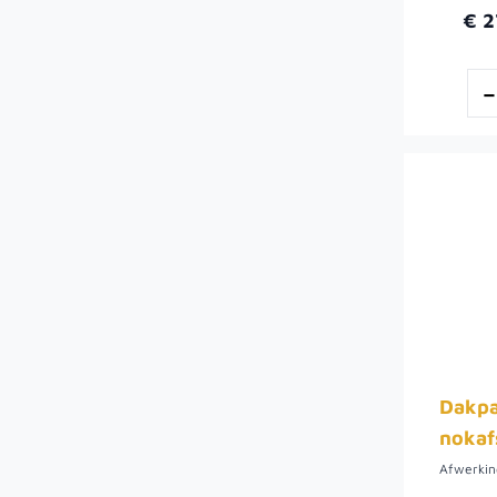
€ 2
Dakpa
nokafs