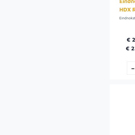
Eindn
HDX 
Eindnoks
€ 
€ 2