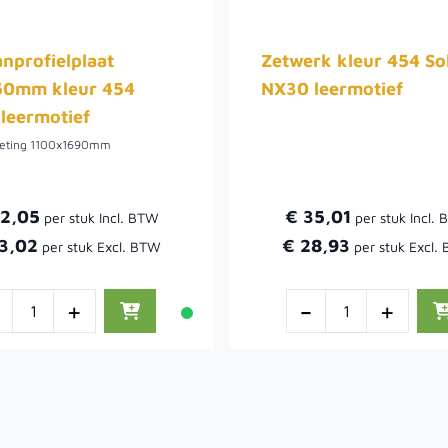
nprofielplaat
Zetwerk kleur 454 So
0mm kleur 454
NX30 leermotief
leermotief
meting 1100x1690mm
52,05
€ 35,01
3,02
€ 28,93
-
+
-
+