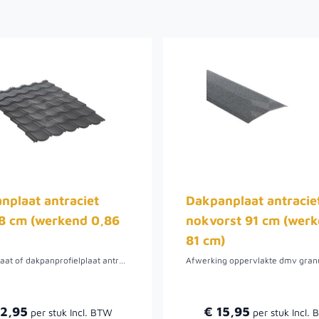
nplaat antraciet
Dakpanplaat antracie
8 cm (werkend 0,86
nokvorst 91 cm (wer
81 cm)
Dakpanplaat of dakpanprofielplaat antraciet 890x1180 mm (werkend 0,86 m2)
32,95
€ 15,95