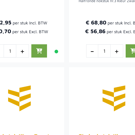
12,95
€ 68,80
0,70
€ 56,86
-
+
-
+