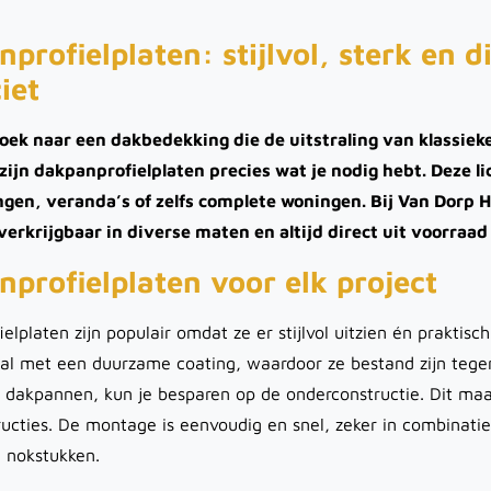
profielplaten: stijlvol, sterk en d
ciet
zoek naar een dakbedekking die de uitstraling van klass
zijn dakpanprofielplaten precies wat je nodig hebt. Deze l
gen, veranda’s of zelfs complete woningen. Bij Van Dorp H
verkrijgbaar in diverse maten en altijd direct uit voorraad
profielplaten voor elk project
elplaten zijn populair omdat ze er stijlvol uitzien én praktisc
aal met een duurzame coating, waardoor ze bestand zijn tegen
e dakpannen, kun je besparen op de onderconstructie. Dit maak
cties. De montage is eenvoudig en snel, zeker in combinati
 nokstukken.