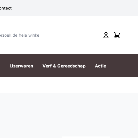
ontact
zoek de hele winkel
Cart
e
IJzerwaren
Verf & Gereedschap
Actie