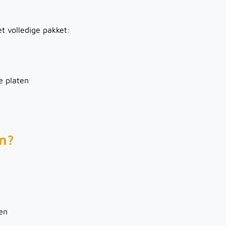
et volledige pakket:
e platen
n?
len