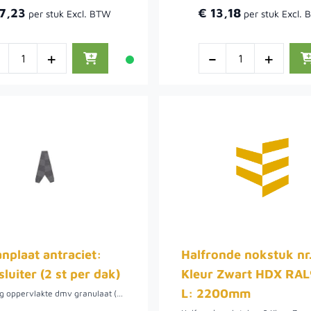
7,23
€ 13,18
-
+
-
+
nplaat antraciet:
Halfronde nokstuk nr
luiter (2 st per dak)
Kleur Zwart HDX RA
L: 2200mm
Afwerking oppervlakte dmv granulaat (dus niet glimmend). Metaal is bewerkt met een aluminium-zink coating. Zeer eenvoudig te leggen zonder knippen of zagen. Slechts 6 kg/m2. Advies: dakleer als onderlaag