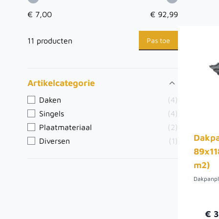
€ 7,00
€ 92,99
Pas toe
11 producten
Artikelcategorie
Daken
(4)
Singels
(4)
Plaatmateriaal
(2)
Dakpa
Diversen
(1)
89x11
m2)
€ 