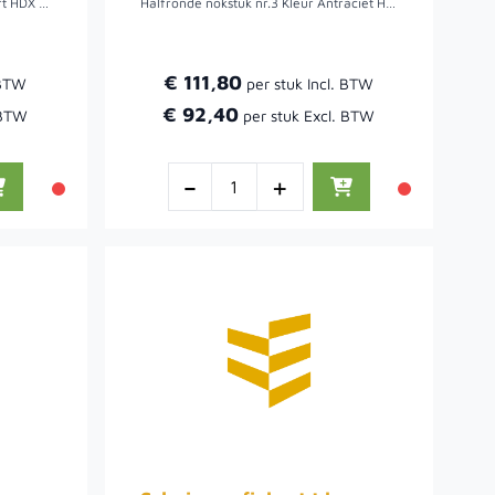
Halfronde nokstuk nr.3 Kleur Zwart HDX RAL9005 L: 2200mm
Halfronde nokstuk nr.3 Kleur Antraciet HDX RAL7016 L: 2200mm.
€ 111,80
€ 92,40
-
+