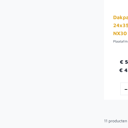
Dakpa
24x35
NX30 
Plaataf
€ 
€ 4
11
producten