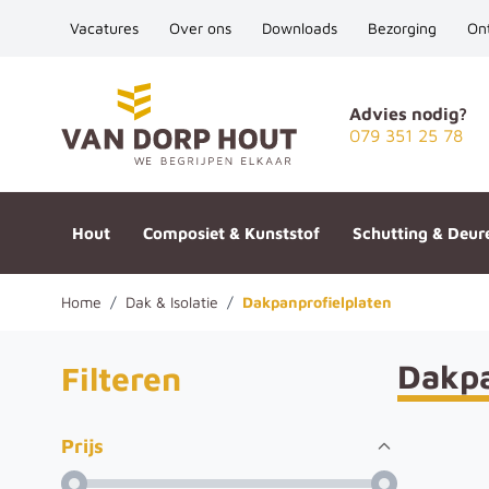
Vacatures
Over ons
Downloads
Bezorging
On
Ga naar de inhoud
Advies nodig?
079 351 25 78
Hout
Composiet & Kunststof
Schutting & Deur
Home
/
Dak & Isolatie
/
Dakpanprofielplaten
Dakpa
Filteren
Prijs