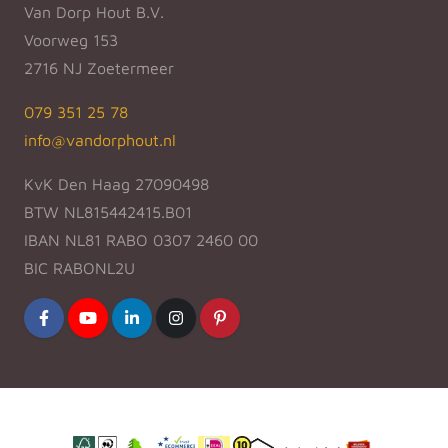
Van Dorp Hout B.V.
Voorweg 153
2716 NJ Zoetermeer
079 351 25 78
info@vandorphout.nl
KvK Den Haag 27090498
BTW NL815442415.B01
IBAN NL81 RABO 0307 2460 00
BIC RABONL2U