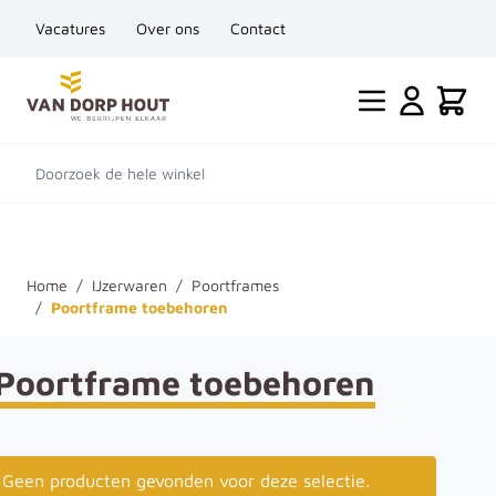
Vacatures
Over ons
Contact
Ga naar de inhoud
Cart
Doorzoek de hele winkel
Home
/
IJzerwaren
/
Poortframes
/
Poortframe toebehoren
Poortframe toebehoren
Geen producten gevonden voor deze selectie.