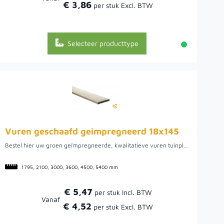
€ 3,86
Selecteer producttype
Vuren geschaafd geimpregneerd 18x145
Bestel hier uw groen geïmpregneerde, kwalitatieve vuren tuinplank uit Noord-Europa. We hebben een ruime voorraad in diverse lengtes. Het ruime assortiment maakt het mogelijk om de verschillende lengtes te combineren om een optimaal zaagrendement te behalen. Dit hout biedt een mooie tuinplank om verschillende werkzaamheden mee uit te voeren, zo kunt u het bijvoorbeeld gebruiken voor uw tuinpoort of schutting, maar ook voor een plantenbak of mooie afrastering. Doordat het vurenhout uit Noord-Europa komt, is het van een mooie kwaliteit. Hier kan het hout namelijk rustig groeien wat uiteindelijk een rustige en stabiele plank oplevert.
1795, 2100, 3000, 3600, 4500, 5400 mm
€ 5,47
Vanaf
€ 4,52