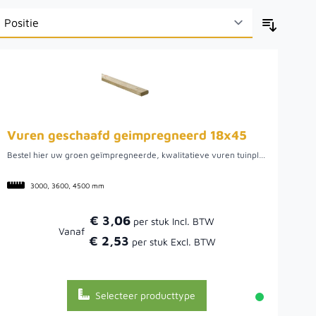
Vuren geschaafd geimpregneerd 18x45
Bestel hier uw groen geïmpregneerde, kwalitatieve vuren tuinplank uit Noord-Europa. We hebben een ruime voorraad in diverse lengtes, zoals 3.00, 3.60 en 4.50 meter. Het ruime assortiment maakt het mogelijk om de verschillende lengtes te combineren om een optimaal zaagrendement te behalen. Dit hout biedt een mooie tuinplank om verschillende werkzaamheden mee uit te voeren, zo kunt u het bijvoorbeeld gebruiken voor uw tuinpoort of schutting, maar ook voor een plantenbak of mooie afrastering. Doordat het vurenhout uit Noord-Europa komt, is het van een mooie kwaliteit. Hier kan het hout namelijk rustig groeien wat uiteindelijk een rustige en stabiele plank oplevert.
3000, 3600, 4500 mm
€ 3,06
Vanaf
€ 2,53
Selecteer producttype