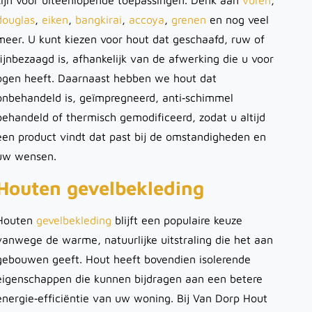
zijn voor uiteenlopende toepassingen. Denk aan
vuren
,
douglas
,
eiken
,
bangkirai
,
accoya
,
grenen
en nog veel
meer. U kunt kiezen voor hout dat geschaafd, ruw of
fijnbezaagd is, afhankelijk van de afwerking die u voor
ogen heeft. Daarnaast hebben we hout dat
onbehandeld is, geïmpregneerd, anti‑schimmel
behandeld of thermisch gemodificeerd, zodat u altijd
een product vindt dat past bij de omstandigheden en
uw wensen.
Houten gevelbekleding
Houten
gevelbekleding
blijft een populaire keuze
vanwege de warme, natuurlijke uitstraling die het aan
gebouwen geeft. Hout heeft bovendien isolerende
eigenschappen die kunnen bijdragen aan een betere
energie‑efficiëntie van uw woning. Bij Van Dorp Hout