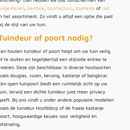
uitstraling? Dan hebben we ook tuinschermen van
wilgentenen
,
bamboe
,
boomschors
,
dopheide
of
riet
in het assortiment. Zo vindt u altijd een optie die past
bij de stijl van uw tuin.
Tuindeur of poort nodig?
Een houten tuindeur of poort helpt om uw tuin veilig
af te sluiten en tegelijkertijd een stijlvolle entree te
creëren. Deze zijn beschikbaar in diverse houtsoorten
zoals douglas, vuren, keruing, kastanje of bangkirai.
Een open tuinpoort biedt een ruimtelijk zicht op uw
tuin, terwijl een dichte tuindeur juist meer privacy
geeft. Bij ons vindt u onder andere populaire modellen
zoals de tuindeur Hoofddorp of de fraaie kastanje
poort, hoogwaardige keuzes voor veiligheid én
uitstraling.