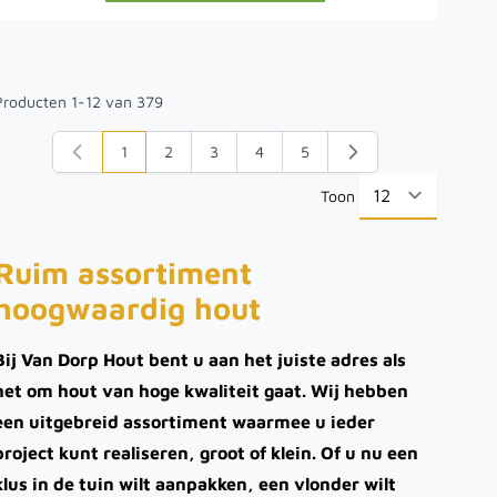
Producten
1
-
12
van
379
1
2
3
4
5
U lees momenteel pagina
Pagina
Pagina
Pagina
Pagina
Toon
per pa
Ruim assortiment
hoogwaardig hout
Bij Van Dorp Hout bent u aan het juiste adres als
het om hout van hoge kwaliteit gaat. Wij hebben
een uitgebreid assortiment waarmee u ieder
project kunt realiseren, groot of klein. Of u nu een
klus in de tuin wilt aanpakken, een vlonder wilt