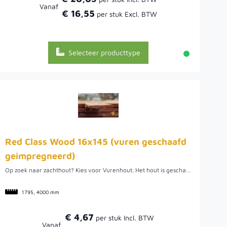
Vanaf
€ 16,55
Selecteer producttype
Red Class Wood 16x145 (vuren geschaafd
geimpregneerd)
Op zoek naar zachthout? Kies voor Vurenhout. Het hout is geschaafd en geïmpregneerd. De kleur is douglas en de afmetingen zijn 16x145 mm.
1795, 4000 mm
€ 4,67
Vanaf