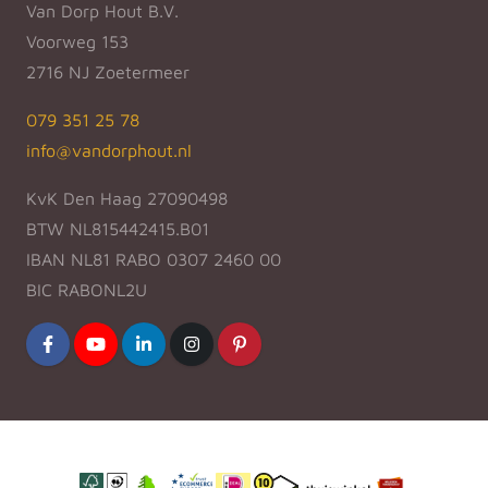
Van Dorp Hout B.V.
Voorweg 153
2716 NJ Zoetermeer
079 351 25 78
info@vandorphout.nl
KvK Den Haag 27090498
BTW NL815442415.B01
IBAN NL81 RABO 0307 2460 00
BIC RABONL2U