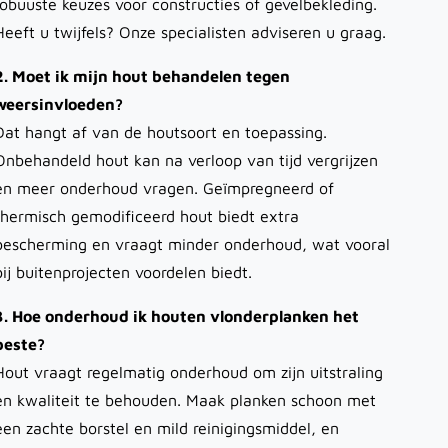
robuuste keuzes voor constructies of gevelbekleding.
Heeft u twijfels? Onze specialisten adviseren u graag.
2. Moet ik mijn hout behandelen tegen
weersinvloeden?
Dat hangt af van de houtsoort en toepassing.
Onbehandeld hout kan na verloop van tijd vergrijzen
en meer onderhoud vragen. Geïmpregneerd of
thermisch gemodificeerd hout biedt extra
bescherming en vraagt minder onderhoud, wat vooral
bij buitenprojecten voordelen biedt.
3. Hoe onderhoud ik houten vlonderplanken het
beste?
Hout vraagt regelmatig onderhoud om zijn uitstraling
en kwaliteit te behouden. Maak planken schoon met
een zachte borstel en mild reinigingsmiddel, en