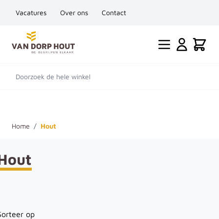
Vacatures
Over ons
Contact
Ga naar de inhoud
Cart
Doorzoek de hele winkel
Home
/
Hout
Hout
Sorteer op