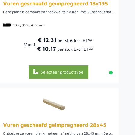
Vuren geschaafd geimpregneerd 18x195
Deze plank is gemaakt van topkwaliteit Vuren. Met Vurenhout dat afkomstig is uit het prachtige en betrouwbare Noord-Europa sla je de plank nooit mis! Door de afmetingen van 19x195 is deze plank geschikt voor uw project, en biedt een solide basis. Doordat de plank geschaafd en geïmpregneerd is, stijgt de duurzaamheid en heeft het een langere levensduur. Bestel vandaag en geniet van een duurzaam project!
3000, 3600, 4500 mm
€ 12,31
Vanaf
€ 10,17
Selecteer producttype
Vuren geschaafd geimpregneerd 28x45
Ontdek onze vuren plank met een afmeting van 28x45 mm. De plank is zorgvuldig geschaafd en geïmpregneerd voor optimale duurzaamheid. Deze vuren plank biedt de ideale basis voor uw creatieve ideeën. De plank is afkomstig uit Noord-Europa, waar het wordt geselecteerd voor zijn eigenschappen. Deze vuren plank is ideaal voor een binnenhuisproject, of een tuinconstructie. Met de robuustheid voegt deze plank klasse toe aan elk project. Bestel vandaag uw vuren geschaafd en geïmpregneerde plank.