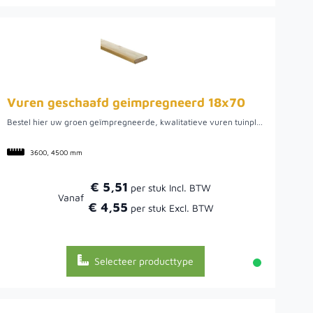
Vuren geschaafd geimpregneerd 18x70
Bestel hier uw groen geïmpregneerde, kwalitatieve vuren tuinplank uit Noord-Europa. We hebben een ruime voorraad in 3.60 en 4.50 meter. Dit hout biedt een mooie tuinplank om verschillende werkzaamheden mee uit te voeren, zo kunt u het bijvoorbeeld gebruiken voor uw tuinpoort of schutting, maar ook voor een plantenbak of mooie afrastering. Doordat het vurenhout uit Noord-Europa komt, is het van een mooie kwaliteit. Hier kan het hout namelijk rustig groeien wat uiteindelijk een rustige en stabiele plank oplevert.
3600, 4500 mm
€ 5,51
Vanaf
€ 4,55
Selecteer producttype