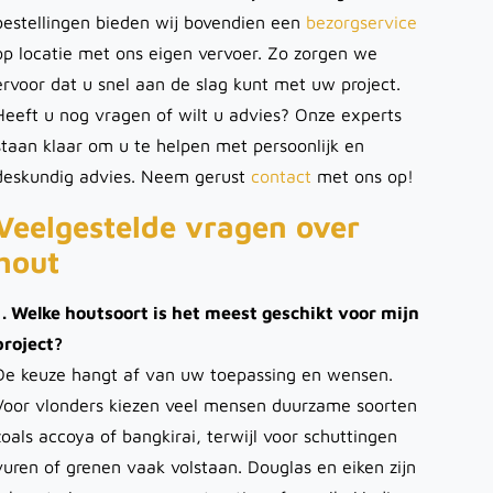
bestellingen bieden wij bovendien een
bezorgservice
op locatie met ons eigen vervoer. Zo zorgen we
ervoor dat u snel aan de slag kunt met uw project.
Heeft u nog vragen of wilt u advies? Onze experts
staan klaar om u te helpen met persoonlijk en
deskundig advies. Neem gerust
contact
met ons op!
Veelgestelde vragen over
hout
1. Welke houtsoort is het meest geschikt voor mijn
project?
De keuze hangt af van uw toepassing en wensen.
Voor vlonders kiezen veel mensen duurzame soorten
zoals accoya of bangkirai, terwijl voor schuttingen
vuren of grenen vaak volstaan. Douglas en eiken zijn