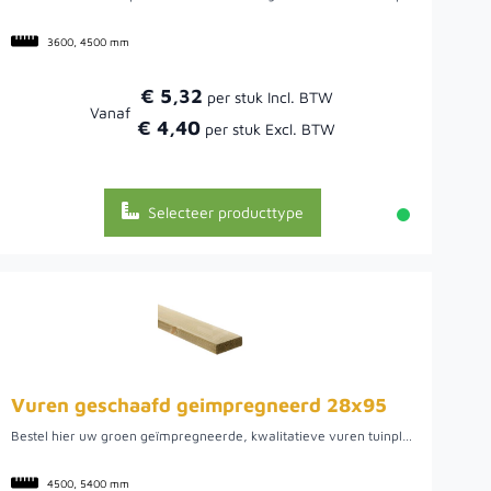
3600, 4500 mm
€ 5,32
Vanaf
€ 4,40
Selecteer producttype
Vuren geschaafd geimpregneerd 28x95
Bestel hier uw groen geïmpregneerde, kwalitatieve vuren tuinplank uit Noord-Europa. We hebben een ruime voorraad in diverse lengtes 4.50 en 5.40 meter. Dit hout biedt een mooie tuinplank om verschillende werkzaamheden mee uit te voeren, zo kunt u het bijvoorbeeld gebruiken voor uw tuinpoort of schutting, maar ook voor een plantenbak of mooie afrastering. Doordat het vurenhout uit Noord-Europa komt, is het van een mooie kwaliteit. Hier kan het hout namelijk rustig groeien wat uiteindelijk een rustige en stabiele plank oplevert.
4500, 5400 mm