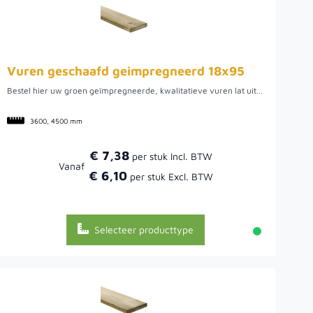
Vuren geschaafd geimpregneerd 18x95
Bestel hier uw groen geïmpregneerde, kwalitatieve vuren lat uit Noord-Europa. We hebben een ruime voorraad in diverse lengtes. Dit hout biedt een mooie tuinplank om verschillende werkzaamheden mee uit te voeren, zo kunt u het bijvoorbeeld gebruiken voor uw tuinpoort of schutting, maar ook voor een plantenbak of mooie afrastering. Doordat het vurenhout uit Noord-Europa komt, is het van een mooie kwaliteit. Hier kan het hout namelijk rustig groeien wat uiteindelijk een rustige en stabiele plank oplevert.
3600, 4500 mm
€ 7,38
Vanaf
€ 6,10
Selecteer producttype