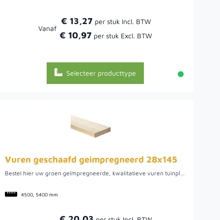
€ 13,27
Vanaf
€ 10,97
Selecteer producttype
Vuren geschaafd geimpregneerd 28x145
Bestel hier uw groen geïmpregneerde, kwalitatieve vuren tuinplank uit Noord-Europa. We hebben een ruime voorraad in diverse lengtes. Dit hout biedt een mooie tuinplank om verschillende werkzaamheden mee uit te voeren, zo kunt u het bijvoorbeeld gebruiken voor uw tuinpoort of schutting, maar ook voor een plantenbak of mooie afrastering. Doordat het vurenhout uit Noord-Europa komt, is het van een mooie kwaliteit. Hier kan het hout namelijk rustig groeien wat uiteindelijk een rustige en stabiele plank oplevert.
4500, 5400 mm
€ 20,03