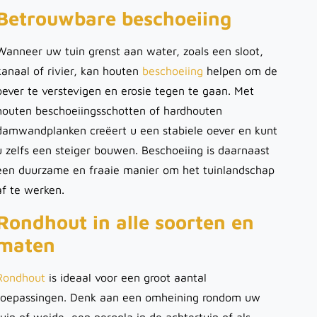
Betrouwbare beschoeiing
Wanneer uw tuin grenst aan water, zoals een sloot,
kanaal of rivier, kan houten
beschoeiing
helpen om de
oever te verstevigen en erosie tegen te gaan. Met
houten beschoeiingsschotten of hardhouten
damwandplanken creëert u een stabiele oever en kunt
u zelfs een steiger bouwen. Beschoeiing is daarnaast
een duurzame en fraaie manier om het tuinlandschap
af te werken.
Rondhout in alle soorten en
maten
Rondhout
is ideaal voor een groot aantal
toepassingen. Denk aan een omheining rondom uw