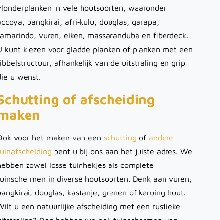
vlonderplanken in vele houtsoorten, waaronder
accoya, bangkirai, afri‑kulu, douglas, garapa,
tamarindo, vuren, eiken, massaranduba en fiberdeck.
U kunt kiezen voor gladde planken of planken met een
ribbelstructuur, afhankelijk van de uitstraling en grip
die u wenst.
Schutting of afscheiding
maken
Ook voor het maken van een
schutting
of
andere
tuinafscheiding
bent u bij ons aan het juiste adres. We
hebben zowel losse tuinhekjes als complete
tuinschermen in diverse houtsoorten. Denk aan vuren,
bangkirai, douglas, kastanje, grenen of keruing hout.
Wilt u een natuurlijke afscheiding met een rustieke