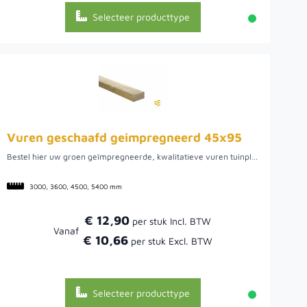
Selecteer producttype
Vuren geschaafd geimpregneerd 45x95
Bestel hier uw groen geïmpregneerde, kwalitatieve vuren tuinplank uit Noord-Europa. We hebben een ruime voorraad in diverse lengtes, zoals 3.00, 3.60, 4.50 en 5.40 meter. Het ruime assortiment maakt het mogelijk om de verschillende lengtes te combineren om een optimaal zaagrendement te behalen. Doordat het vurenhout uit Noord-Europa komt, is het van een mooie kwaliteit. Hier kan het hout namelijk rustig groeien wat uiteindelijk een rustige en stabiele plank oplevert.
3000, 3600, 4500, 5400 mm
€ 12,90
Vanaf
€ 10,66
Selecteer producttype