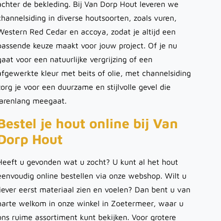
achter de bekleding. Bij Van Dorp Hout leveren we
channelsiding in diverse houtsoorten, zoals vuren,
Western Red Cedar en accoya, zodat je altijd een
passende keuze maakt voor jouw project. Of je nu
gaat voor een natuurlijke vergrijzing of een
afgewerkte kleur met beits of olie, met channelsiding
zorg je voor een duurzame en stijlvolle gevel die
jarenlang meegaat.
Bestel je hout online bij Van
Dorp Hout
Heeft u gevonden wat u zocht? U kunt al het hout
eenvoudig online bestellen via onze webshop. Wilt u
liever eerst materiaal zien en voelen? Dan bent u van
harte welkom in onze winkel in Zoetermeer, waar u
ons ruime assortiment kunt bekijken. Voor grotere