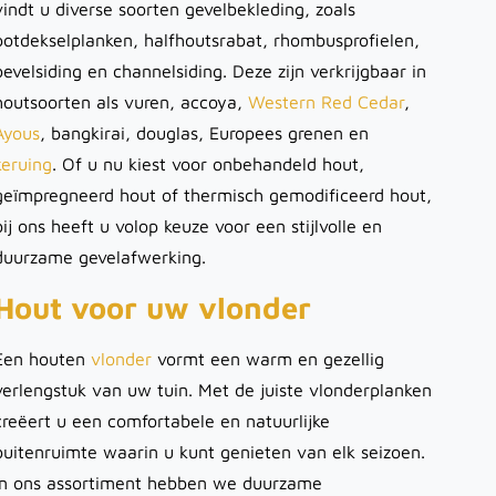
vindt u diverse soorten gevelbekleding, zoals
potdekselplanken, halfhoutsrabat, rhombusprofielen,
bevelsiding en channelsiding. Deze zijn verkrijgbaar in
houtsoorten als vuren, accoya,
Western Red Cedar
,
Ayous
, bangkirai, douglas, Europees grenen en
keruing
. Of u nu kiest voor onbehandeld hout,
geïmpregneerd hout of thermisch gemodificeerd hout,
bij ons heeft u volop keuze voor een stijlvolle en
duurzame gevelafwerking.
Hout voor uw vlonder
Een houten
vlonder
vormt een warm en gezellig
verlengstuk van uw tuin. Met de juiste vlonderplanken
creëert u een comfortabele en natuurlijke
buitenruimte waarin u kunt genieten van elk seizoen.
In ons assortiment hebben we duurzame