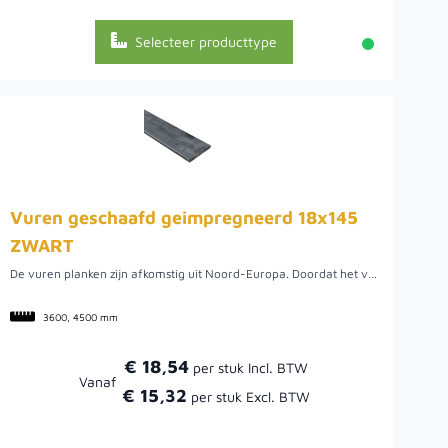
Selecteer producttype
Vuren geschaafd geimpregneerd 18x145
ZWART
De vuren planken zijn afkomstig uit Noord-Europa. Doordat het vurenhout uit Noord-Europa komt, is het van een mooie kwaliteit. Hier kan het hout namelijk rustig groeien wat uiteindelijk een rustige en stabiele plank oplevert.De planken worden eerst geïmpregneerd voor een langere levensduur, hierna worden ze zwart gespoten. Deze planken worden toegepast o.a. als schutting planken of poortdeuren (hiervoor hebben wij ook speciale zwarte poortframes).Dit geeft een chique uitstraling aan uw tuin.
3600, 4500 mm
€ 18,54
Vanaf
€ 15,32