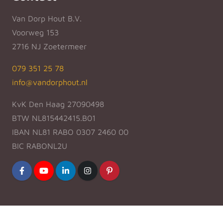
Van Dorp Hout B.V.
Voorweg 153
2716 NJ Zoetermeer
079 351 25 78
info@vandorphout.nl
KvK Den Haag 27090498
BTW NL815442415.B01
IBAN NL81 RABO 0307 2460 00
BIC RABONL2U