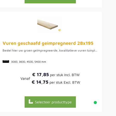
Vuren geschaafd geimpregneerd 28x195
Bestel hier uw groen geïmpregneerde, kwalitatieve vuren tuinplank uit Noord-Europa. We hebben een ruime voorraad in diverse lengtes, zoals 3.00, 3.60, 4.50 en 5.40 meter. Het ruime assortiment maakt het mogelijk om de verschillende lengtes te combineren om een optimaal zaagrendement te behalen. Dit hout biedt een mooie tuinplank om verschillende werkzaamheden mee uit te voeren, zo kunt u het bijvoorbeeld gebruiken voor uw tuinpoort of schutting, maar ook voor een plantenbak of mooie afrastering. Doordat het vurenhout uit Noord-Europa komt, is het van een mooie kwaliteit. Hier kan het hout namelijk rustig groeien wat uiteindelijk een rustige en stabiele plank oplevert.
3000, 3600, 4500, 5400 mm
€ 17,85
Vanaf
€ 14,75
Selecteer producttype