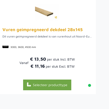
Vuren geimpregneerd dekdeel 28x145
Dit vuren geimpregneerd dekdeel is van vurenhout uit Noord-Europa. Vurenhout komt van de fijnspar en is in Nederland de meest gebruikte naaldhoutsoort. Het is makkelijk bewerkbaar hout en relatief goedkoop. Vuren is niet een heel duurzaam soort hout, maar is wel een relatief makkelijk te impregneren, verven, beitsen en af te lakken houtsoort wat het weer erg eenvoudig bewerkbaar maakt. Uiteraard kunnen we dekdelen voor u op maat zagen als de gewenste maat er niet tussen staat. De dekdelen zijn al geimpregeerd voor een langere levensduur. Het hout heeft een beperkte levensduur ten opzichte van Bangkirai hout, maar biedt wel een goedkoper alternatief.
3000, 3600, 4500 mm
€ 13,50
Vanaf
€ 11,16
Selecteer producttype