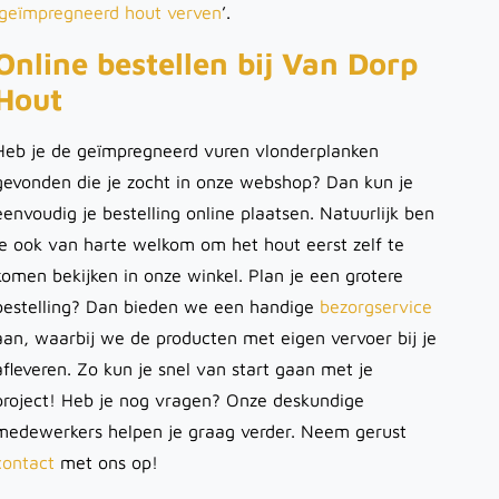
geïmpregneerd hout verven
’.
Online bestellen bij Van Dorp
Hout
Heb je de geïmpregneerd vuren vlonderplanken
gevonden die je zocht in onze webshop? Dan kun je
eenvoudig je bestelling online plaatsen. Natuurlijk ben
je ook van harte welkom om het hout eerst zelf te
komen bekijken in onze winkel. Plan je een grotere
bestelling? Dan bieden we een handige
bezorgservice
aan, waarbij we de producten met eigen vervoer bij je
afleveren. Zo kun je snel van start gaan met je
project! Heb je nog vragen? Onze deskundige
medewerkers helpen je graag verder. Neem gerust
contact
met ons op!