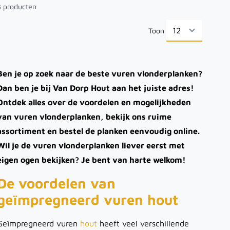
3
producten
Toon
per pa
Ben je op zoek naar de beste vuren vlonderplanken?
Dan ben je bij Van Dorp Hout aan het juiste adres!
Ontdek alles over de voordelen en mogelijkheden
van vuren vlonderplanken, bekijk ons ruime
assortiment en bestel de planken eenvoudig online.
Wil je de vuren vlonderplanken liever eerst met
eigen ogen bekijken? Je bent van harte welkom!
De voordelen van
geïmpregneerd vuren hout
Geïmpregneerd vuren
hout
heeft veel verschillende