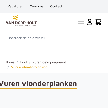
Vacatures
Over ons
Contact
Ga naar de inhoud
Cart
Doorzoek de hele winkel
Home
/
Hout
/
Vuren geïmpregneerd
/
Vuren vlonderplanken
Vuren vlonderplanken