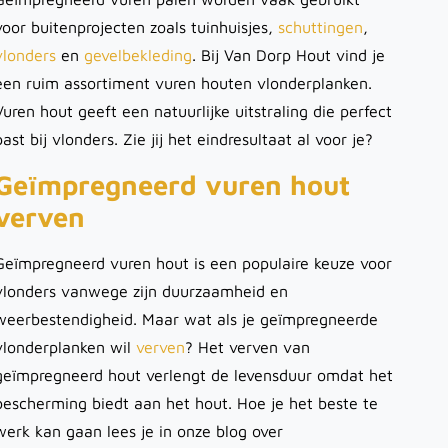
voor buitenprojecten zoals tuinhuisjes,
schuttingen
,
vlonders
en
gevelbekleding
. Bij Van Dorp Hout vind je
een ruim assortiment vuren houten vlonderplanken.
Vuren hout geeft een natuurlijke uitstraling die perfect
past bij vlonders. Zie jij het eindresultaat al voor je?
Geïmpregneerd vuren hout
verven
Geïmpregneerd vuren hout is een populaire keuze voor
vlonders vanwege zijn duurzaamheid en
weerbestendigheid. Maar wat als je geïmpregneerde
vlonderplanken wil
verven
? Het verven van
geïmpregneerd hout verlengt de levensduur omdat het
bescherming biedt aan het hout. Hoe je het beste te
werk kan gaan lees je in onze blog over