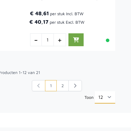
€ 48,61
€ 40,17
-
+
Producten
1
-
12
van
21
1
2
U lees momenteel pagina
Pagina
Toon
per pa