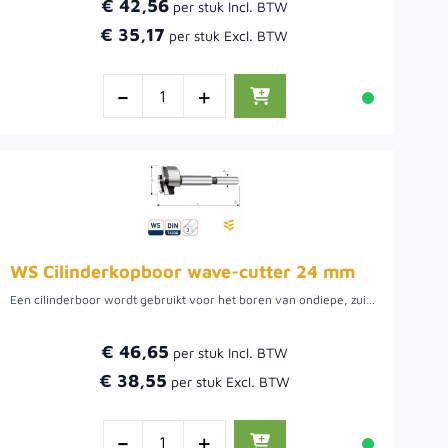
€ 42,56
€ 35,17
-
+
WS Cilinderkopboor wave-cutter 24 mm
Een cilinderboor wordt gebruikt voor het boren van ondiepe, zuiver ronde gaten met een vlakke bodem, bijvoorbeeld om een keukenkastscharnier in een kastdeur te kunnen verzinken. Boor met hoge snelheid en veel druk. Verkrijgbaar in diverse diameters.
€ 46,65
€ 38,55
-
+