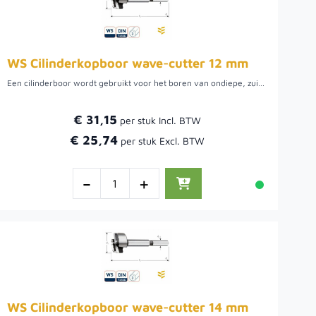
WS Cilinderkopboor wave-cutter 12 mm
Een cilinderboor wordt gebruikt voor het boren van ondiepe, zuiver ronde gaten met een vlakke bodem, bijvoorbeeld om een keukenkastscharnier in een kastdeur te kunnen verzinken. Boor met hoge snelheid en veel druk. Verkrijgbaar in diverse diameters.
€ 31,15
€ 25,74
-
+
WS Cilinderkopboor wave-cutter 14 mm