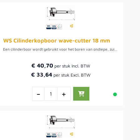
WS Cilinderkopboor wave-cutter 18 mm
Een cilinderboor wordt gebruikt voor het boren van ondiepe, zuiver ronde gaten met een vlakke bodem, bijvoorbeeld om een keukenkastscharnier in een kastdeur te kunnen verzinken. Boor met hoge snelheid en veel druk. Verkrijgbaar in diverse diameters.
€ 40,70
€ 33,64
-
+