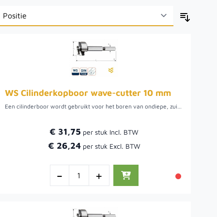
WS Cilinderkopboor wave-cutter 10 mm
Een cilinderboor wordt gebruikt voor het boren van ondiepe, zuiver ronde gaten met een vlakke bodem, bijvoorbeeld om een keukenkastscharnier in een kastdeur te kunnen verzinken. Boor met hoge snelheid en veel druk. Verkrijgbaar in diverse diameters.
€ 31,75
€ 26,24
-
+