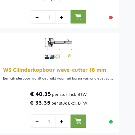
-
+
WS Cilinderkopboor wave-cutter 16 mm
Een cilinderboor wordt gebruikt voor het boren van ondiepe, zuiver ronde gaten met een vlakke bodem, bijvoorbeeld om een keukenkastscharnier in een kastdeur te kunnen verzinken. Boor met hoge snelheid en veel druk. Verkrijgbaar in diverse diameters.
€ 40,35
€ 33,35
-
+