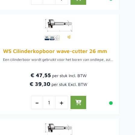
WS Cilinderkopboor wave-cutter 26 mm
Een cilinderboor wordt gebruikt voor het boren van ondiepe, zuiver ronde gaten met een vlakke bodem, bijvoorbeeld om een keukenkastscharnier in een kastdeur te kunnen verzinken. Boor met hoge snelheid en veel druk. Verkrijgbaar in diverse diameters.
€ 47,55
€ 39,30
-
+