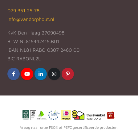
079 351 25 78
info@vandorphout.nl
KvK Den Haag 27090498
BTW NL815442415.B01
IBAN NL81 RABO 0307 2460 00
BIC RABONL2U
Vraag naar onze FSC® of PEFC gecertificeerde producten.