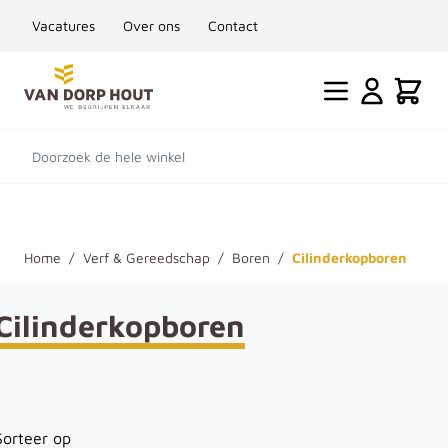
Vacatures
Over ons
Contact
Ga naar de inhoud
Cart
Doorzoek de hele winkel
Home
/
Verf & Gereedschap
/
Boren
/
Cilinderkopboren
Cilinderkopboren
Sorteer op