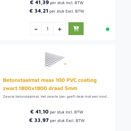
€ 41,39
€ 34,21
-
+
Betonstaalmat maas 100 PVC coating
zwart 1800x1800 draad 5mm
Zwarte betonstaalmat. Het zwarte ijzer geeft deze mat een modern uiterlijk en is daarmee goed toe te passen in combinatie met cortenstaal of cortenstalen poeren van het merk Cortenpoer. Deze bouwstaalmat wordt veel gebruikt als afscheiding waar beplanting beplanting door kan groeien. De maaswijdte van deze draadmatten is 10 cm. Het draad van de bouwstaalmat is 5 mm.Voordat de beplanting aangroeit is het mogelijk om het gaas te bekleden met natuurlijke afscheidingen. Hiermee wordt niet alleen wind tegengehouden, maar ook privacy gecreëerd.
€ 41,10
€ 33,97