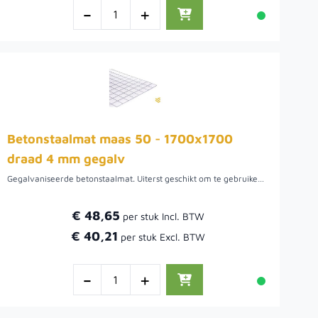
-
+
Betonstaalmat maas 50 - 1700x1700
draad 4 mm gegalv
Gegalvaniseerde betonstaalmat. Uiterst geschikt om te gebruiken als afscheiding waar beplanting beplanting door kan groeien. De maaswijdte van deze draadmatten is 5 cm. Het draad van de bouwstaalmat is 5 mm.Voordat de beplanting aangroeit is het mogelijk om het gaas te bekleden met natuurlijke afscheidingen. Hiermee wordt niet alleen wind tegengehouden, maar ook privacy gecreëerd.
€ 48,65
€ 40,21
-
+