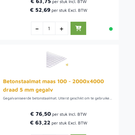
€ 63,75
€ 52,69
-
+
Betonstaalmat maas 100 - 2000x4000
draad 5 mm gegalv
Gegalvaniseerde betonstaalmat. Uiterst geschikt om te gebruiken als afscheiding waar beplanting beplanting door kan groeien. De maaswijdte van deze draadmatten is 10 cm. Het draad van de bouwstaalmat is 5 mm.Voordat de beplanting aangroeit is het mogelijk om het gaas te bekleden met natuurlijke afscheidingen. Hiermee wordt niet alleen wind tegengehouden, maar ook privacy gecreëerd.
€ 76,50
€ 63,22