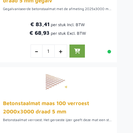
draad 5 mm gegalv
Gegalvaniseerde betonstaalmat met de afmeting 2025x3000 mm. Uiterst geschikt om te gebruiken als afscheiding waar beplanting beplanting door kan groeien. De maaswijdte van deze draadmatten is 7.5 cm. Het draad van de bouwstaalmat is 5 mm.Voordat de beplanting aangroeit is het mogelijk om het gaas te bekleden met natuurlijke afscheidingen. Hiermee wordt niet alleen wind tegengehouden, maar ook privacy gecreëerd.
€ 83,41
€ 68,93
-
+
Betonstaalmat maas 100 verroest
2000x3000 draad 5 mm
Betonstaalmat verroest. Het geroeste ijzer geeft deze mat een stoer uiterlijk en is daarmee goed toe te passen in combinatie met cortenstaal of cortenstalen poeren van het merk Cortenpoer. Deze bouwstaalmat wordt veel gebruikt als afscheiding waar beplanting beplanting door kan groeien. De maaswijdte van deze draadmatten is 10 cm. Het draad van de bouwstaalmat is 5 mm.Voordat de beplanting aangroeit is het mogelijk om het gaas te bekleden met natuurlijke afscheidingen. Hiermee wordt niet alleen wind tegengehouden, maar ook privacy gecreëerd.