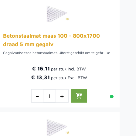
Betonstaalmat maas 100 - 800x1700
draad 5 mm gegalv
Gegalvaniseerde betonstaalmat. Uiterst geschikt om te gebruiken als afscheiding waar beplanting beplanting door kan groeien. De maaswijdte van deze draadmatten is 10 cm. Het draad van de bouwstaalmat is 5 mm.
€ 16,11
€ 13,31
-
+