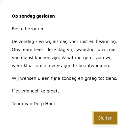
Vacatures
Over ons
Contact
Op zondag gesloten
Ga naar de inhoud
Cart
Beste bezoeker,
De zondag zien wij als dag voor rust en bezinning.
Doorzoek de hele winkel
Ons team heeft deze dag vrij, waardoor u wij niet
van dienst kunnen zijn. Vanaf morgen staan wij
weer klaar om al uw vragen te beantwoorden.
Home
/
Beton & Afrastering
/
Betonstaalmatten
Wij wensen u een fijne zondag en graag tot ziens.
Met vriendelijke groet,
Betonstaalmatten
Team Van Dorp Hout
Sluiten
Sorteer op