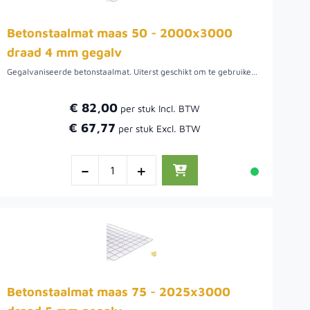
Betonstaalmat maas 50 - 2000x3000
draad 4 mm gegalv
Gegalvaniseerde betonstaalmat. Uiterst geschikt om te gebruiken als afscheiding waar beplanting beplanting door kan groeien. De maaswijdte van deze draadmatten is 5 cm. Het draad van de bouwstaalmat is 4 mm.Voordat de beplanting aangroeit is het mogelijk om het gaas te bekleden met natuurlijke afscheidingen. Hiermee wordt niet alleen wind tegengehouden, maar ook privacy gecreëerd.
€ 82,00
€ 67,77
-
+
Betonstaalmat maas 75 - 2025x3000