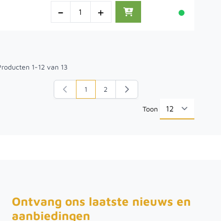
-
+
Producten
1
-
12
van
13
1
2
U lees momenteel pagina
Pagina
Toon
per pa
Ontvang ons laatste nieuws en
aanbiedingen