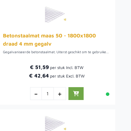
Betonstaalmat maas 50 - 1800x1800
draad 4 mm gegalv
Gegalvaniseerde betonstaalmat. Uiterst geschikt om te gebruiken als afscheiding waar beplanting beplanting door kan groeien. De maaswijdte van deze draadmatten is 5 cm. Het draad van de bouwstaalmat is 4 mm.Voordat de beplanting aangroeit is het mogelijk om het gaas te bekleden met natuurlijke afscheidingen. Hiermee wordt niet alleen wind tegengehouden, maar ook privacy gecreëerd.
€ 51,59
€ 42,64
-
+