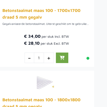
Betonstaalmat maas 100 - 1700x1700
draad 5 mm gegalv
Gegalvaniseerde betonstaalmat. Uiterst geschikt om te gebruiken als afscheiding waar beplanting beplanting door kan groeien. De maaswijdte van deze draadmatten is 10 cm. Het draad van de bouwstaalmat is 5 mm.Voordat de beplanting aangroeit is het mogelijk om het gaas te bekleden met natuurlijke afscheidingen. Hiermee wordt niet alleen wind tegengehouden, maar ook privacy gecreëerd.
€ 34,00
€ 28,10
-
+
Betonstaalmat maas 100 - 1800x1800
draad 5 mm gegalv