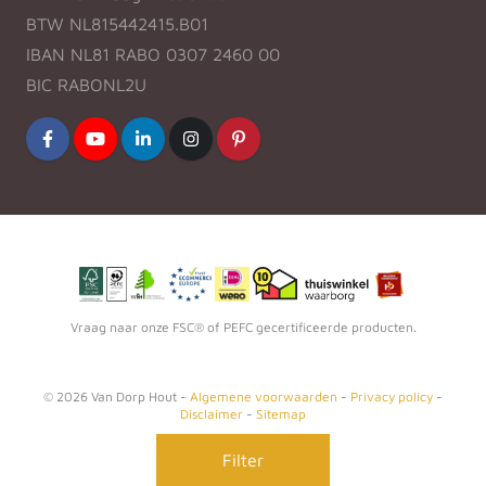
BTW NL815442415.B01
IBAN NL81 RABO 0307 2460 00
BIC RABONL2U
Vraag naar onze FSC® of PEFC gecertificeerde producten.
©
2026
Van Dorp Hout -
Algemene voorwaarden
-
Privacy policy
-
Disclaimer
-
Sitemap
Realisatie
Fruitcake
Filter