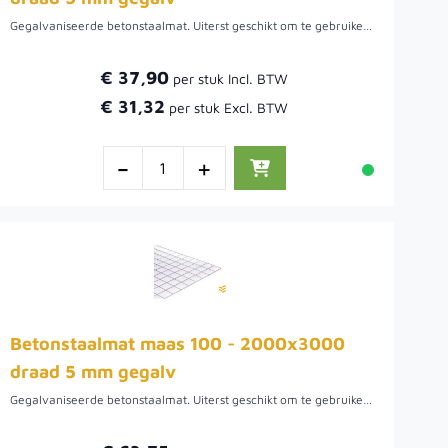
Gegalvaniseerde betonstaalmat. Uiterst geschikt om te gebruiken als afscheiding waar beplanting beplanting door kan groeien. De maaswijdte van deze draadmatten is 10 cm. Het draad van de bouwstaalmat is 5 mm.Voordat de beplanting aangroeit is het mogelijk om het gaas te bekleden met natuurlijke afscheidingen. Hiermee wordt niet alleen wind tegengehouden, maar ook privacy gecreëerd.
€ 37,90
€ 31,32
-
+
Betonstaalmat maas 100 - 2000x3000
draad 5 mm gegalv
Gegalvaniseerde betonstaalmat. Uiterst geschikt om te gebruiken als afscheiding waar beplanting beplanting door kan groeien. De maaswijdte van deze draadmatten is 10 cm. Het draad van de bouwstaalmat is 5 mm.Voordat de beplanting aangroeit is het mogelijk om het gaas te bekleden met natuurlijke afscheidingen. Hiermee wordt niet alleen wind tegengehouden, maar ook privacy gecreëerd.