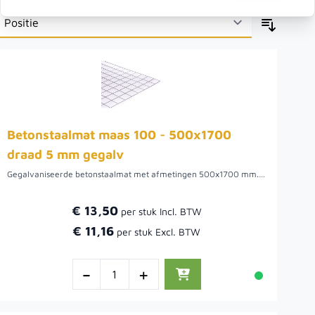
Betonstaalmat maas 100 - 500x1700
draad 5 mm gegalv
Gegalvaniseerde betonstaalmat met afmetingen 500x1700 mm. Uiterst geschikt om te gebruiken als afscheiding waar beplanting door kan groeien. De maaswijdte van deze draadmat is 10 cm. Het draad van de bouwstaal mat is 5 mm. Voordat de beplanting aangroeit is het mogelijk om het gaas te bekleden met natuurlijke afscheidingen. Hiermee wordt niet alleen de wind tegengehouden, maar ook privacy gecreëerd.
€ 13,50
€ 11,16
-
+