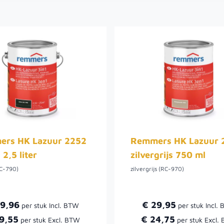
rs HK Lazuur 2252
Remmers HK Lazuur 
2,5 liter
zilvergrijs 750 ml
C-790)
zilvergrijs (RC-970)
59,96
€ 29,95
9,55
€ 24,75