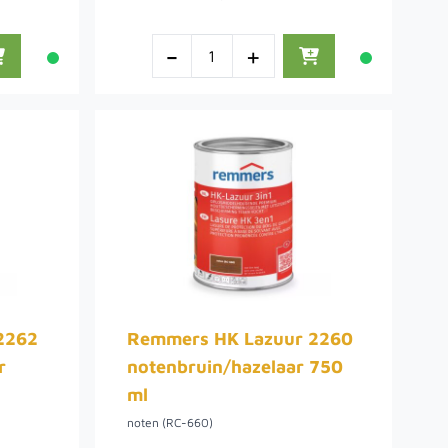
-
+
2262
Remmers HK Lazuur 2260
r
notenbruin/hazelaar 750
ml
noten (RC-660)