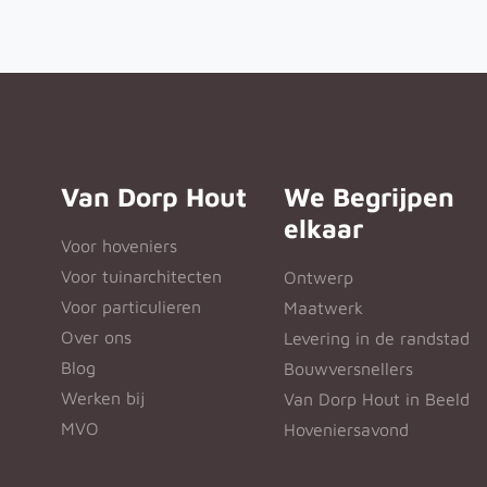
Van Dorp Hout
We Begrijpen
elkaar
Voor hoveniers
Voor tuinarchitecten
Ontwerp
Voor particulieren
Maatwerk
Over ons
Levering in de randstad
Blog
Bouwversnellers
Werken bij
Van Dorp Hout in Beeld
MVO
Hoveniersavond