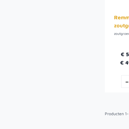
Remme
zoutgr
zoutgroe
€ 
€ 4
Producten
1
-