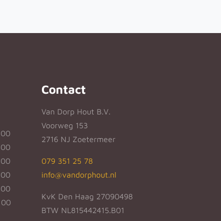
Contact
Van Dorp Hout B.V.
Voorweg 153
:00
2716 NJ Zoetermeer
:00
:00
079 351 25 78
:00
info@vandorphout.nl
:00
KvK Den Haag 27090498
:00
BTW NL815442415.B01