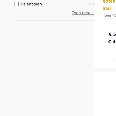
noten
Palenboren
(7)
liter
Toon meer+
noten (R
€ 
€ 4