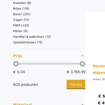
Kwasten (
8
)
Bitjes (
118
)
Boren (
251
)
Zagen (
51
)
PBM's (
33
)
Meten (
6
)
Handhei & palenboor (
12
)
Speelattributen (
15
)
Prijs
Remme
€ 0,00
€ 3.765,99
ebben 
ebben (R
Pas toe
603 producten
€ 
€ 4
Materiaal