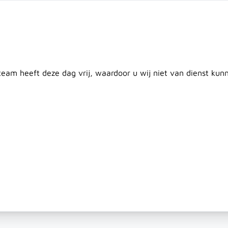
twerp
Maatwerk
Plaatsing
Klantenservice
Nieuws
C
Door
 team heeft deze dag vrij, waardoor u wij niet van dienst ku
en
Plaatmateriaal
Beton & Afrastering
Dak & Isolati
& Gereedschap