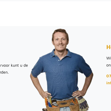
H
Wi
on
rvoor kunt u de
rden.
07
in