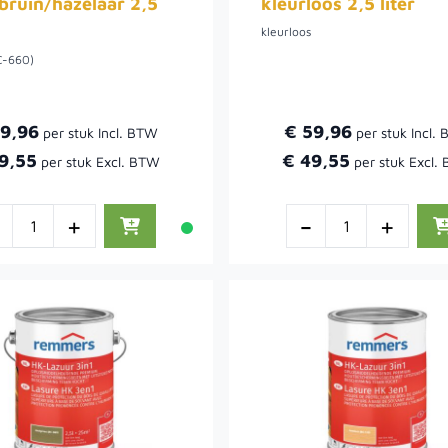
bruin/hazelaar 2,5
kleurloos 2,5 liter
kleurloos
C-660)
59,96
€ 59,96
9,55
€ 49,55
-
+
-
+