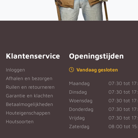
Klantenservice
Openingstijden
Inloggen
Vandaag gesloten
Afhalen en bezorgen
Maandag
07:30 tot 17
Ruilen en retourneren
Dinsdag
07:30 tot 17
Garantie en klachten
Woensdag
07:30 tot 17
Betaalmogelijkheden
Donderdag
07:30 tot 17
Houteigenschappen
Vrijdag
07:30 tot 17
Houtsoorten
Zaterdag
08:00 tot 15