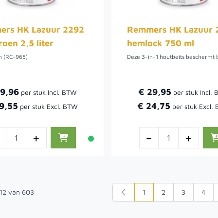
rs HK Lazuur 2292
Remmers HK Lazuur 
oen 2,5 liter
hemlock 750 ml
n (RC-965)
59,96
€ 29,95
9,55
€ 24,75
-
+
-
+
12
van
603
1
2
3
4
U lees momenteel pagin
Pagina
Pagina
Pagi