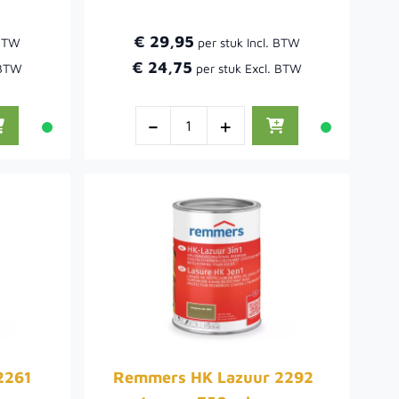
€ 29,95
€ 24,75
-
+
2261
Remmers HK Lazuur 2292