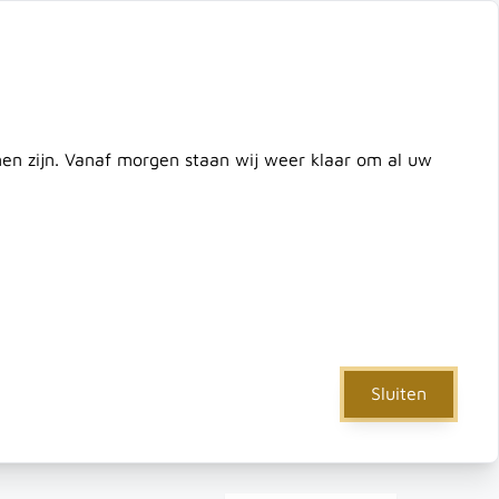
ontact
zoek de hele winkel
Cart
nnen zijn. Vanaf morgen staan wij weer klaar om al uw
e
IJzerwaren
Verf & Gereedschap
Actie
Sluiten