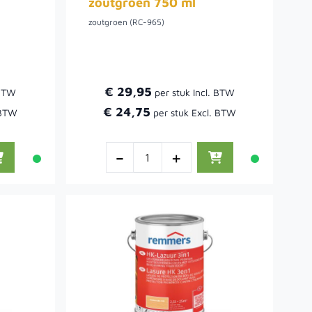
zoutgroen 750 ml
zoutgroen (RC-965)
€ 29,95
€ 24,75
-
+