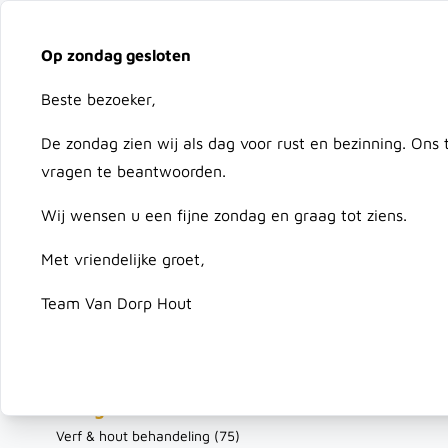
Vacatures
Over ons
Downloads
Bezorging
On
Op zondag gesloten
Ga naar de inhoud
Beste bezoeker,
Advies nodig?
079 351 25 78
De zondag zien wij als dag voor rust en bezinning. Ons
vragen te beantwoorden.
Hout
Composiet & Kunststof
Schutting & Deur
Wij wensen u een fijne zondag en graag tot ziens.
Met vriendelijke groet,
Home
/
Verf & Gereedschap
Team Van Dorp Hout
Verf 
Filteren
Categorie
Verf & hout behandeling (
75
)