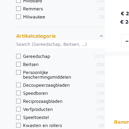
Millboard
(13)
Remmers
(4)
€ 
Milwaukee
(3)
€ 2
Artikelcategorie
Gereedschap
(371)
Beitsen
(56)
Persoonlijke
(33)
beschermingsmiddelen
Decoupeerzaagbladen
(23)
Speedboren
(19)
Reciprozaagbladen
(18)
Verfproducten
(17)
Speeltoestel
(15)
Remme
Kwasten en rollers
(8)