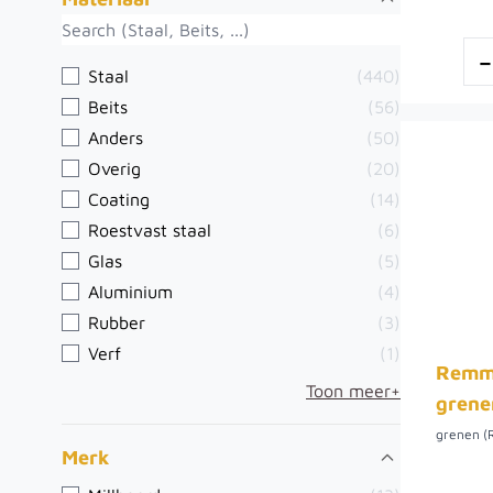
Staal
(440)
Beits
(56)
Anders
(50)
Overig
(20)
Coating
(14)
Roestvast staal
(6)
Glas
(5)
Aluminium
(4)
Rubber
(3)
Verf
(1)
Remme
Toon meer+
grene
grenen (
Merk