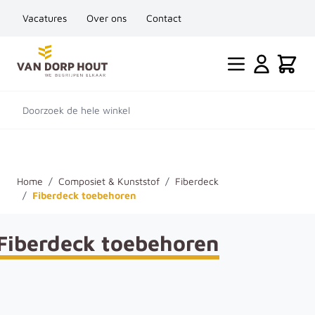
Vacatures
Over ons
Contact
Ga naar de inhoud
Cart
Doorzoek de hele winkel
Home
/
Composiet & Kunststof
/
Fiberdeck
/
Fiberdeck toebehoren
Fiberdeck toebehoren