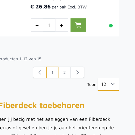
€ 26,86
-
+
Producten
1
-
12
van
15
1
2
U lees momenteel pagina
Pagina
Toon
per pa
Fiberdeck toebehoren
Ben jij bezig met het aanleggen van een Fiberdeck
terras of gevel en ben je je aan het oriënteren op de