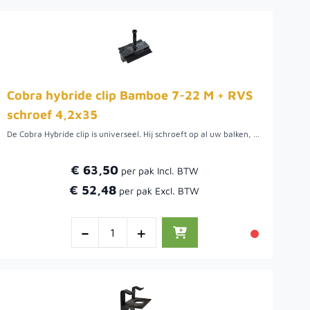
Cobra hybride clip Bamboe 7-22 M + RVS
schroef 4,2x35
De Cobra Hybride clip is universeel. Hij schroeft op al uw balken, of ze nu van hout of aluminium zijn gemaakt. Het is een unieke clip speciaal ontworpen voor alle terrasprojecten. De clips zijn gemaakt van 304-roestvrij staal.
€ 63,50
€ 52,48
-
+