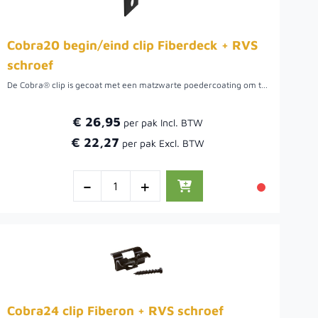
Cobra20 begin/eind clip Fiberdeck + RVS
schroef
De Cobra® clip is gecoat met een matzwarte poedercoating om te voorkomen dat lichtreflecties ongemerkt tussen de planken doorschijnen. Dankzij de haken zorgt de Cobra®-clip ervoor dat uw terrasplanken effectief op hun plaats worden gehouden. Het onderhoud wordt efficiënt en voor de lange termijn gewaarborgd. Ten behoeve van Fiberon® en Fiberdeck.
€ 26,95
€ 22,27
-
+
Cobra24 clip Fiberon + RVS schroef