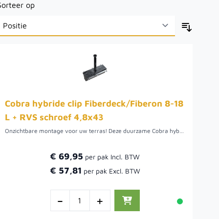
Sorteer op
Cobra hybride clip Fiberdeck/Fiberon 8-18
L + RVS schroef 4,8x43
Onzichtbare montage voor uw terras! Deze duurzame Cobra hybride clip past perfect op Fiberdeck en Fiberon terrasplanken met een groefbreedte van 8–18 mm. Inclusief roestvrijstalen schroef (4,8×43 mm) voor een stevige, weerbestendige bevestiging. Snel te plaatsen, onderhoudsarm en ideaal voor een strak, professioneel terras zonder zichtbare schroeven.
€ 69,95
€ 57,81
-
+