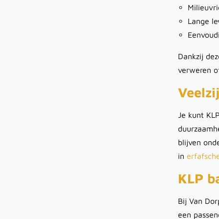
Milieuvr
Lange le
Eenvoudi
Dankzij dez
verweren o
Veelzi
Je kunt KLP
duurzaamhei
blijven ond
in
erfafsch
KLP ba
Bij Van Dor
een passend