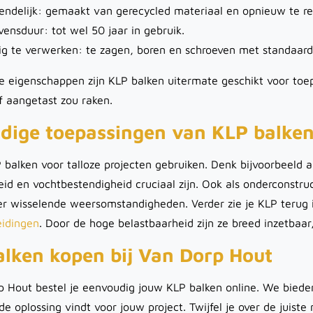
iendelijk: gemaakt van gerecycled materiaal en opnieuw te re
vensduur: tot wel 50 jaar in gebruik.
g te verwerken: te zagen, boren en schroeven met standaar
e eigenschappen zijn KLP balken uitermate geschikt voor to
f aangetast zou raken.
jdige toepassingen van KLP balke
 balken voor talloze projecten gebruiken. Denk bijvoorbeeld
d en vochtbestendigheid cruciaal zijn. Ook als onderconstru
er wisselende weersomstandigheden. Verder zie je KLP terug 
eidingen
. Door de hoge belastbaarheid zijn ze breed inzetbaar,
lken kopen bij Van Dorp Hout
p Hout bestel je eenvoudig jouw KLP balken online. We bieden
e oplossing vindt voor jouw project. Twijfel je over de juist