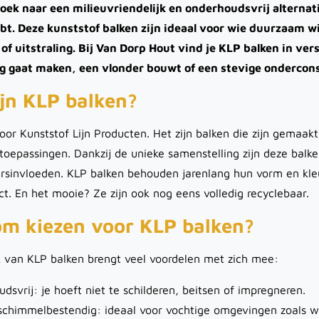
 zoek naar een milieuvriendelijk en onderhoudsvrij alternat
ebt. Deze kunststof balken zijn ideaal voor wie duurzaam 
 of uitstraling. Bij Van Dorp Hout vind je KLP balken in ve
g gaat maken, een vlonder bouwt of een stevige onderconstr
jn KLP balken?
oor Kunststof Lijn Producten. Het zijn balken die zijn gemaak
toepassingen. Dankzij de unieke samenstelling zijn deze balk
ersinvloeden. KLP balken behouden jarenlang hun vorm en kle
ct. En het mooie? Ze zijn ook nog eens volledig recyclebaar.
m kiezen voor KLP balken?
k van KLP balken brengt veel voordelen met zich mee:
dsvrij: je hoeft niet te schilderen, beitsen of impregneren.
schimmelbestendig: ideaal voor vochtige omgevingen zoals w