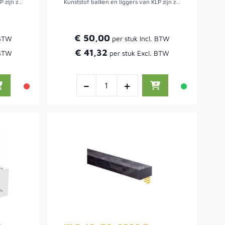
Kunststof balken en liggers van KLP zijn zeer duurzaam en vergen geen onderhoud. KLP balken en liggers zijn milieuvriendelijk, splintert en rot niet. Deze zijn in diverse lengtes en maten verkrijgbaar.
Kunststof balken en liggers van KLP zijn zeer duurzaam en vergen geen onderhoud. KLP balken en liggers zijn milieuvriendelijk, splintert en rot niet. Deze zijn in diverse lengtes en maten verkrijgbaar.
€ 50,00
€ 41,32
-
+