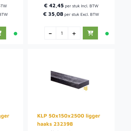
€ 42,45
€ 35,08
-
+
gger
KLP 50x150x2500 ligger
haaks 232398