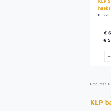
KLP 5
haaks
€ 
€ 5
Producten
1
-
KLP b