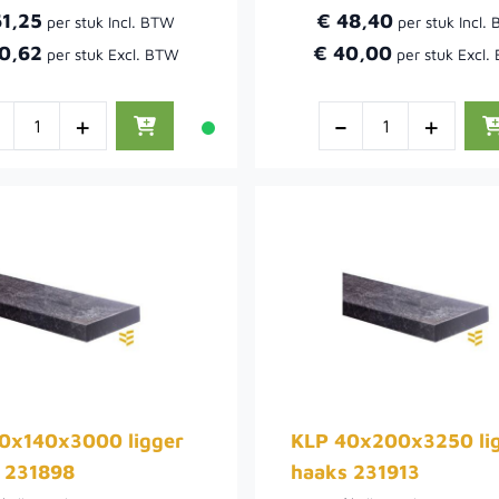
61,25
€ 48,40
0,62
€ 40,00
-
+
-
+
0x140x3000 ligger
KLP 40x200x3250 li
 231898
haaks 231913