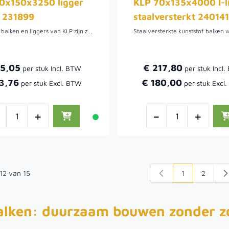
0x150x3250 ligger
KLP 70x135x4000 I-l
 231899
staalversterkt 24014
Kunststof balken en liggers van KLP zijn zeer duurzaam en vergen geen onderhoud. KLP balken en liggers zijn milieuvriendelijk, splintert en rot niet. Deze zijn in diverse lengtes en maten verkrijgbaar.
65,05
€ 217,80
3,76
€ 180,00
-
+
-
+
12
van
15
1
2
U lees moment
Pagina
alken: duurzaam bouwen zonder z