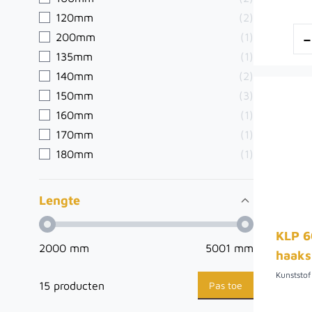
120mm
(2)
200mm
(1)
135mm
(1)
140mm
(2)
150mm
(3)
160mm
(1)
170mm
(1)
180mm
(1)
Lengte
KLP 6
2000 mm
5001 mm
haaks
Pas toe
15 producten