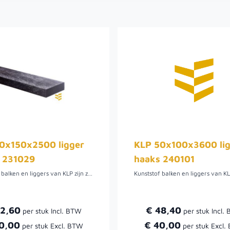
0x150x2500 ligger
KLP 50x100x3600 li
 231029
haaks 240101
Kunststof balken en liggers van KLP zijn zeer duurzaam en vergen geen onderhoud. KLP balken en liggers zijn milieuvriendelijk, splintert en rot niet. Deze zijn in diverse lengtes en maten verkrijgbaar.
72,60
€ 48,40
0,00
€ 40,00