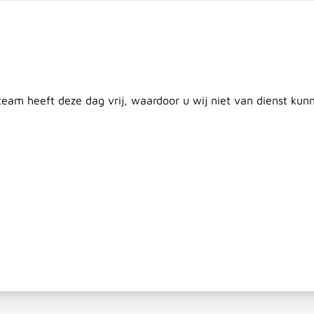
twerp
Maatwerk
Plaatsing
Klantenservice
Nieuws
C
Door
 team heeft deze dag vrij, waardoor u wij niet van dienst ku
en
Plaatmateriaal
Beton & Afrastering
Dak & Isolati
alken