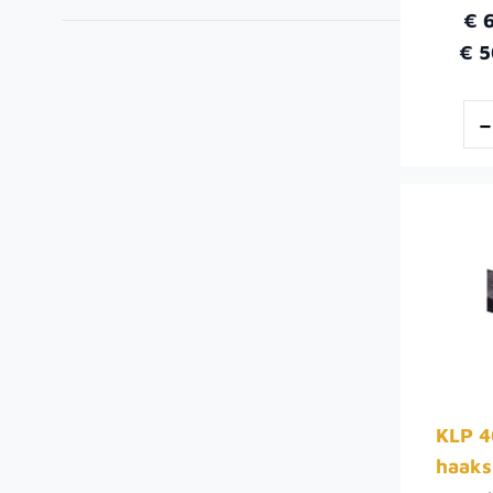
€ 
€ 5
KLP 4
haaks