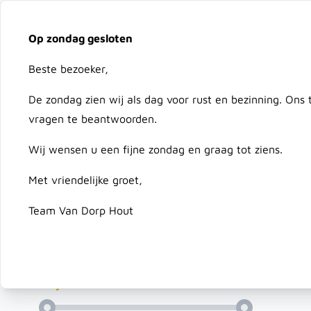
Vacatures
Over ons
Downloads
Bezorging
On
Op zondag gesloten
Ga naar de inhoud
Beste bezoeker,
Advies nodig?
079 351 25 78
De zondag zien wij als dag voor rust en bezinning. Ons
vragen te beantwoorden.
Hout
Composiet & Kunststof
Schutting & Deur
Wij wensen u een fijne zondag en graag tot ziens.
Met vriendelijke groet,
Home
/
Composiet & Kunststof
/
KLP
/
KLP balken
Team Van Dorp Hout
KLP b
Filteren
Prijs