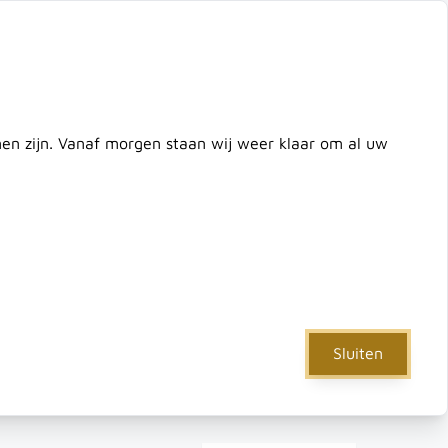
ontact
zoek de hele winkel
Cart
nnen zijn. Vanaf morgen staan wij weer klaar om al uw
e
IJzerwaren
Verf & Gereedschap
Actie
Sluiten