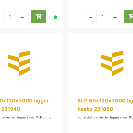
-
+
-
+
0x120x3000 ligger
KLP 60x120x2000 li
 231940
haaks 231880
Kunststof balken en liggers van KLP zijn zeer duurzaam en vergen geen onderhoud. KLP balken en liggers zijn milieuvriendelijk, splintert en rot niet. Deze zijn in diverse lengtes en maten verkrijgbaar.