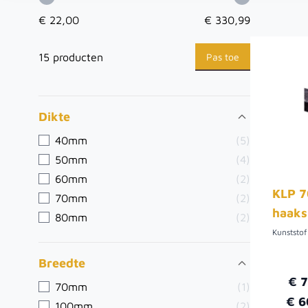
€ 22,00
€ 330,99
Pas toe
15 producten
Dikte
40mm
(5)
50mm
(4)
60mm
(2)
KLP 7
70mm
(2)
haaks
80mm
(2)
Breedte
€ 
70mm
(1)
€ 6
100mm
(2)