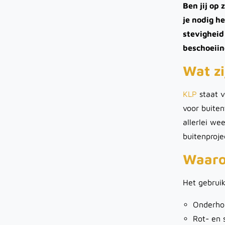
Ben jij op
je nodig h
stevigheid
beschoeiin
Wat zi
KLP
staat v
voor buiten
allerlei we
buitenproje
Waaro
Het gebrui
Onderhou
Rot- en 