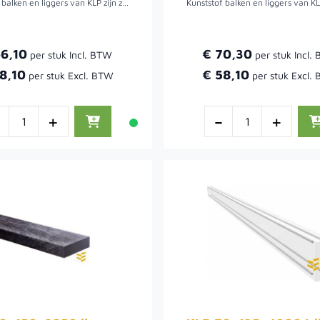
Kunststof balken en liggers van KLP zijn zeer duurzaam en vergen geen onderhoud. KLP balken en liggers zijn milieuvriendelijk, splintert en rot niet. Deze zijn in diverse lengtes en maten verkrijgbaar.
46,10
€ 70,30
8,10
€ 58,10
-
+
-
+