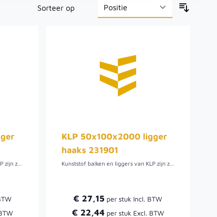
Sorteer op
gger
KLP 50x100x2000 ligger
haaks 231901
Kunststof balken en liggers van KLP zijn zeer duurzaam en vergen geen onderhoud. KLP balken en liggers zijn milieuvriendelijk, splintert en rot niet. Deze zijn in diverse lengtes en maten verkrijgbaar.
Kunststof balken en liggers van KLP zijn zeer duurzaam en vergen geen onderhoud. KLP balken en liggers zijn milieuvriendelijk, splintert en rot niet. Deze zijn in diverse lengtes en maten verkrijgbaar.
€ 27,15
€ 22,44