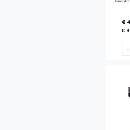
€ 
€ 3