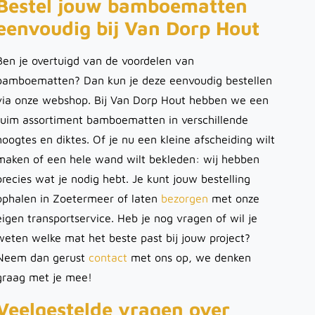
Bestel jouw bamboematten
eenvoudig bij Van Dorp Hout
Ben je overtuigd van de voordelen van
bamboematten? Dan kun je deze eenvoudig bestellen
via onze webshop. Bij Van Dorp Hout hebben we een
ruim assortiment bamboematten in verschillende
hoogtes en diktes. Of je nu een kleine afscheiding wilt
maken of een hele wand wilt bekleden: wij hebben
precies wat je nodig hebt. Je kunt jouw bestelling
ophalen in Zoetermeer of laten
bezorgen
met onze
eigen transportservice. Heb je nog vragen of wil je
weten welke mat het beste past bij jouw project?
Neem dan gerust
contact
met ons op, we denken
graag met je mee!
Veelgestelde vragen over