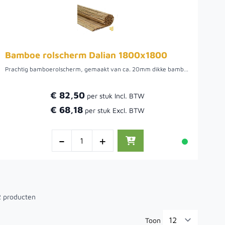
Bamboe rolscherm Dalian 1800x1800
Prachtig bamboerolscherm, gemaakt van ca. 20mm dikke bamboe stokken. Per stengel gebonden en verbonden door middel van ijzerdraad. Geschikt voor tuin en balkon.
€ 82,50
€ 68,18
-
+
2
producten
Toon
per pa