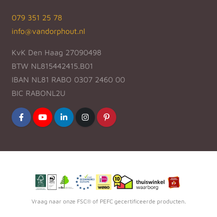
079 351 25 78
info@vandorphout.nl
KvK Den Haag 27090498
BTW NL815442415.B01
IBAN NL81 RABO 0307 2460 00
BIC RABONL2U
Vraag naar onze FSC® of PEFC gecertificeerde producten.