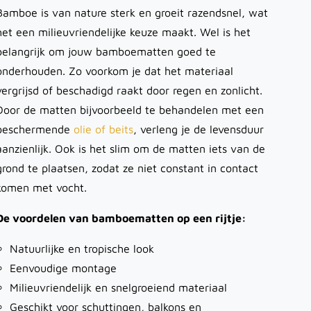
Bamboe is van nature sterk en groeit razendsnel, wat
het een milieuvriendelijke keuze maakt. Wel is het
belangrijk om jouw bamboematten goed te
onderhouden. Zo voorkom je dat het materiaal
vergrijsd of beschadigd raakt door regen en zonlicht.
Door de matten bijvoorbeeld te behandelen met een
beschermende
olie of beits
, verleng je de levensduur
aanzienlijk. Ook is het slim om de matten iets van de
grond te plaatsen, zodat ze niet constant in contact
komen met vocht.
De voordelen van bamboematten op een rijtje:
Natuurlijke
en tropische look
Eenvoudige
montage
Milieuvriendelijk en snelgroeiend materiaal
Geschikt voor
schuttingen
, balkons en