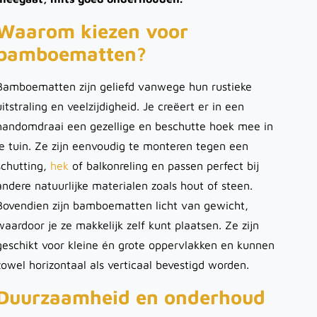
Waarom kiezen voor
bamboematten?
Bamboematten zijn geliefd vanwege hun rustieke
uitstraling en veelzijdigheid. Je creëert er in een
handomdraai een gezellige en beschutte hoek mee in
je tuin. Ze zijn eenvoudig te monteren tegen een
schutting,
hek
of balkonreling en passen perfect bij
andere natuurlijke materialen zoals hout of steen.
Bovendien zijn bamboematten licht van gewicht,
waardoor je ze makkelijk zelf kunt plaatsen. Ze zijn
geschikt voor kleine én grote oppervlakken en kunnen
zowel horizontaal als verticaal bevestigd worden.
Duurzaamheid en onderhoud