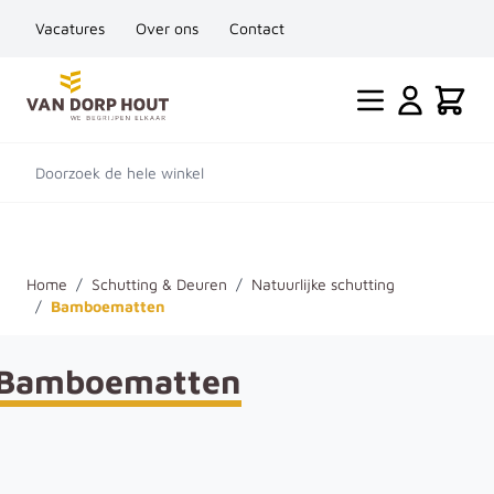
Vacatures
Over ons
Contact
Ga naar de inhoud
Cart
Doorzoek de hele winkel
Home
/
Schutting & Deuren
/
Natuurlijke schutting
/
Bamboematten
Bamboematten