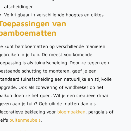
afscheidingen
Verkrijgbaar in verschillende hoogtes en diktes
Toepassingen van
bamboematten
Je kunt bamboematten op verschillende manieren
gebruiken in je tuin. De meest voorkomende
toepassing is als tuinafscheiding. Door ze tegen een
bestaande schutting te monteren, geef je een
standaard tuinafscheiding een natuurlijke en stijlvolle
upgrade. Ook als zonwering of windbreker op het
balkon doen ze het goed. Wil je een creatieve draai
geven aan je tuin? Gebruik de matten dan als
decoratieve bekleding voor
bloembakken
, pergola’s of
zelfs
buitenmeubels
.