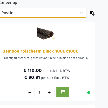
Sorteer op
Bamboe rolscherm Black 1800x1800
Prachtig tuinscherm, geschikt voor in de tuin als op het balkon. Gemaakt van ca. 30mm dikke bamboe stokken, welke per stengel gebonden zijn en verbonden worden door gegalvaniseerd ijzerdraad.
€ 110,00
€ 90,91
-
+