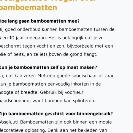
bamboematten
Hoe lang gaan bamboematten mee?
Bij goed onderhoud kunnen bamboematten tussen de
5 en 10 jaar meegaan. Het is belangrijk dat je ze
beschermt tegen vocht en zon, bijvoorbeeld met een
olie of beits, en ze iets boven de grond hangt.
Kun je bamboematten zelf op maat maken?
Ja, dat kan zeker. Met een goede snoeischaar of zaag
kun je bamboematten eenvoudig inkorten in de
hoogte of breedte. Gebruik bij voorkeur
handschoenen, want bamboe kan splinteren.
Zijn bamboematten geschikt voor binnengebruik?
Absoluut! Bamboematten zijn ook binnen een mooie
decoratieve oplossing. Denk aan het bekleden van