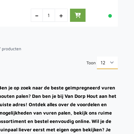
-
+
7
producten
Toon
per pa
Ben je op zoek naar de beste geïmpregneerd vuren
houten palen? Dan ben je bij Van Dorp Hout aan het
juiste adres! Ontdek alles over de voordelen en
mogelijkheden van vuren palen, bekijk ons ruime
assortiment en bestel eenvoudig online. Wil je de
tuinpaal liever eerst met eigen ogen bekijken? Je