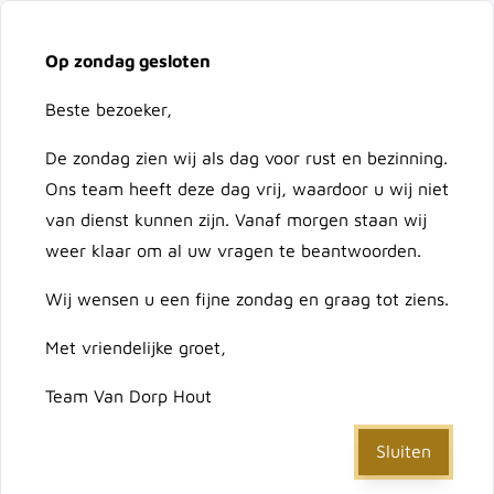
Vacatures
Over ons
Contact
Op zondag gesloten
Ga naar de inhoud
Cart
Beste bezoeker,
De zondag zien wij als dag voor rust en bezinning.
Doorzoek de hele winkel
Ons team heeft deze dag vrij, waardoor u wij niet
van dienst kunnen zijn. Vanaf morgen staan wij
weer klaar om al uw vragen te beantwoorden.
Home
/
Hout
/
Vuren geïmpregneerd
Wij wensen u een fijne zondag en graag tot ziens.
/
Vuren geïmpregneerd palen
Met vriendelijke groet,
Vuren geïmpregneerd
Team Van Dorp Hout
palen
Sluiten