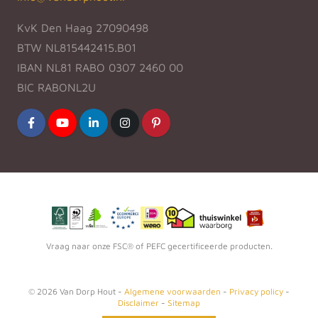
KvK Den Haag 27090498
BTW NL815442415.B01
IBAN NL81 RABO 0307 2460 00
BIC RABONL2U
Vraag naar onze FSC® of PEFC gecertificeerde producten.
©
2026
Van Dorp Hout -
Algemene voorwaarden
-
Privacy policy
-
Disclaimer
-
Sitemap