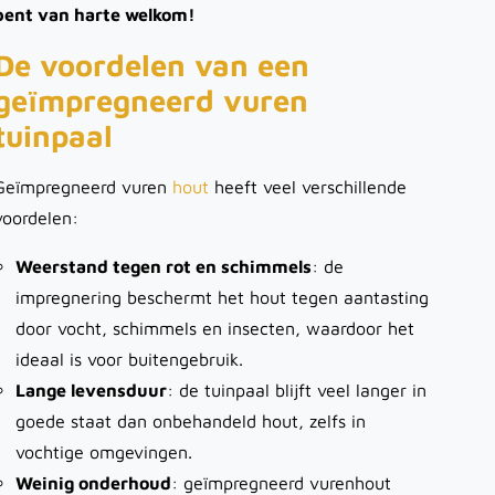
bent van harte welkom!
De voordelen van een
geïmpregneerd vuren
tuinpaal
Geïmpregneerd vuren
hout
heeft veel verschillende
voordelen:
Weerstand tegen rot en schimmels
: de
impregnering beschermt het hout tegen aantasting
door vocht, schimmels en insecten, waardoor het
ideaal is voor buitengebruik.
Lange levensduur
: de tuinpaal blijft veel langer in
goede staat dan onbehandeld hout, zelfs in
vochtige omgevingen.
Weinig onderhoud
: geïmpregneerd vurenhout