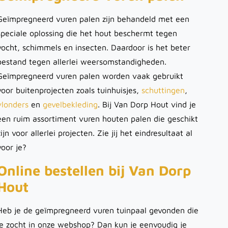
Geïmpregneerd vuren palen zijn behandeld met een
speciale oplossing die het hout beschermt tegen
vocht, schimmels en insecten. Daardoor is het beter
bestand tegen allerlei weersomstandigheden.
Geïmpregneerd vuren palen worden vaak gebruikt
voor buitenprojecten zoals tuinhuisjes,
schuttingen
,
vlonders
en
gevelbekleding
. Bij Van Dorp Hout vind je
een ruim assortiment vuren houten palen die geschikt
zijn voor allerlei projecten. Zie jij het eindresultaat al
voor je?
Online bestellen bij Van Dorp
Hout
Heb je de geïmpregneerd vuren tuinpaal gevonden die
je zocht in onze webshop? Dan kun je eenvoudig je