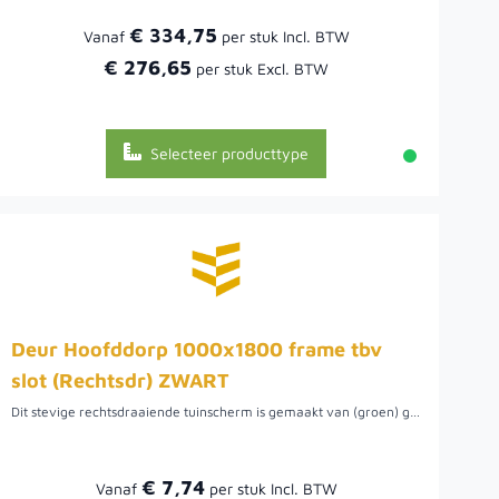
€ 334,75
Vanaf
€ 276,65
Selecteer producttype
Deur Hoofddorp 1000x1800 frame tbv
slot (Rechtsdr) ZWART
Dit stevige rechtsdraaiende tuinscherm is gemaakt van (groen) geïmpregneerd Noord-Europees vurenhout en vervolgens twee keer zwart gespoten. De planken zijn 18x145 mm en geschroefd op een stalen frame, maar kunnen ook op maat gemaakt worden.
€ 7,74
Vanaf