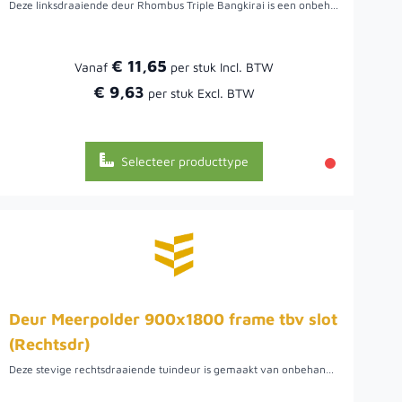
Deze linksdraaiende deur Rhombus Triple Bangkirai is een onbehandeld houtsoort met goede mechanische eigenschappen en duurzaamheid, een geschikte houtsoort voor toepassingen buiten. De deur is dubbelzijdig bekleed met deze triple rhombusplanken maar kan ook enkelzijdig bekleed geleverd worden.
€ 11,65
Vanaf
€ 9,63
Selecteer producttype
Deur Meerpolder 900x1800 frame tbv slot
(Rechtsdr)
Deze stevige rechtsdraaiende tuindeur is gemaakt van onbehandeld bangkirai hout. De planken zijn 16 x 145 millimeter en geschroefd op een stalen frame.