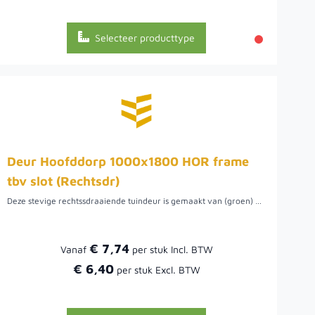
Selecteer producttype
Deur Hoofddorp 1000x1800 HOR frame
tbv slot (Rechtsdr)
Deze stevige rechtssdraaiende tuindeur is gemaakt van (groen) geïmpregneerd Noord-Europees vurenhout. De planken zijn 18x145 mm en geschroefd op een stalen frame, maar kunnen ook op maat gemaakt worden.
€ 7,74
Vanaf
€ 6,40