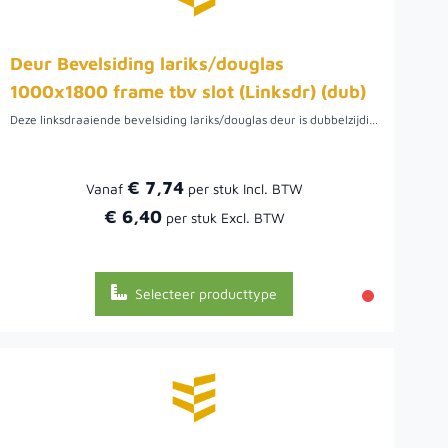
Deur Bevelsiding lariks/douglas
1000x1800 frame tbv slot (Linksdr) (dub)
Deze linksdraaiende bevelsiding lariks/douglas deur is dubbelzijdig bekleed maar ook enkelzijdig leverbaar. Doordat de lariks/douglas bevelsiding horizontaal toegepast is en dus taps toeloopt, is het een uitstekende oplossing voor goede afwatering.
€ 7,74
Vanaf
€ 6,40
Selecteer producttype