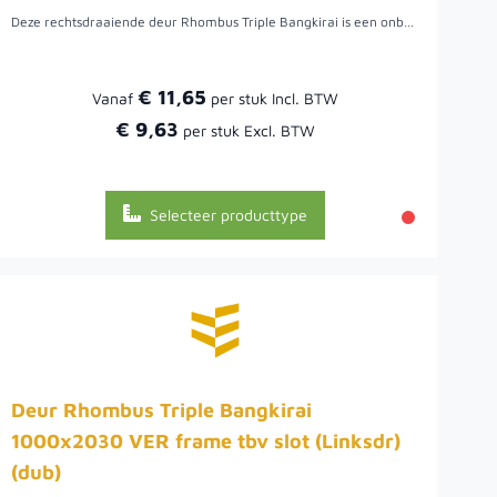
Deze rechtsdraaiende deur Rhombus Triple Bangkirai is een onbehandeld houtsoort met goede mechanische eigenschappen en duurzaamheid, een geschikte houtsoort voor toepassingen buiten. De deur is dubbelzijdig bekleed met deze triple rhombusplanken maar kan ook enkelzijdig bekleed geleverd worden.
€ 11,65
Vanaf
€ 9,63
Selecteer producttype
Deur Rhombus Triple Bangkirai
1000x2030 VER frame tbv slot (Linksdr)
(dub)