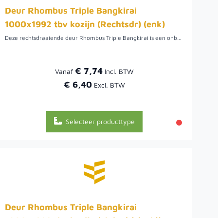
Deur Rhombus Triple Bangkirai
1000x1992 tbv kozijn (Rechtsdr) (enk)
Deze rechtsdraaiende deur Rhombus Triple Bangkirai is een onbehandeld houtsoort met goede mechanische eigenschappen en duurzaamheid, een geschikte houtsoort voor toepassingen buiten. De deur is enkelzijdig bekleed met deze triple rhombusplanken maar kan ook dubbelzijdig bekleed geleverd worden.
€ 7,74
Vanaf
€ 6,40
Selecteer producttype
Deur Rhombus Triple Bangkirai