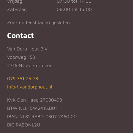
Vrijdag
07:30 tot 17:00
Zaterdag
08:00 tot 15:00
Zon- en feestdagen gesloten
Contact
Van Dorp Hout B.V.
Voorweg 153
2716 NJ Zoetermeer
079 351 25 78
info@vandorphout.nl
KvK Den Haag 27090498
BTW NL815442415.B01
IBAN NL81 RABO 0307 2460 00
BIC RABONL2U