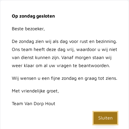
Vacatures
Over ons
Contact
Op zondag gesloten
Ga naar de inhoud
Cart
Beste bezoeker,
De zondag zien wij als dag voor rust en bezinning.
Doorzoek de hele winkel
Ons team heeft deze dag vrij, waardoor u wij niet
van dienst kunnen zijn. Vanaf morgen staan wij
weer klaar om al uw vragen te beantwoorden.
Home
/
Schutting & Deuren
/
Schutting deuren
Wij wensen u een fijne zondag en graag tot ziens.
Met vriendelijke groet,
Schutting deuren
Team Van Dorp Hout
Sluiten
Sorteer op