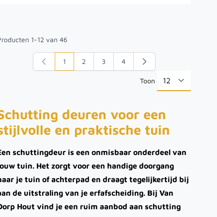
Producten
1
-
12
van
46
1
2
3
4
U lees momenteel pagina
Pagina
Pagina
Pagina
Toon
per pa
Schutting deuren voor een
stijlvolle en praktische tuin
Een schuttingdeur is een onmisbaar onderdeel van
jouw tuin. Het zorgt voor een handige doorgang
naar je tuin of achterpad en draagt tegelijkertijd bij
aan de uitstraling van je erfafscheiding. Bij Van
Dorp Hout vind je een ruim aanbod aan schutting