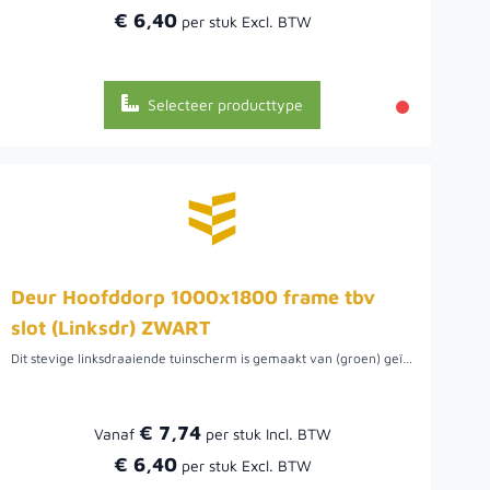
€ 6,40
Selecteer producttype
Deur Hoofddorp 1000x1800 frame tbv
slot (Linksdr) ZWART
Dit stevige linksdraaiende tuinscherm is gemaakt van (groen) geïmpregneerd Noord-Europees vurenhout en vervolgens twee keer zwart gespoten. De planken zijn 18x145 mm en geschroefd op een stalen frame, maar kunnen ook op maat gemaakt worden.
€ 7,74
Vanaf
€ 6,40