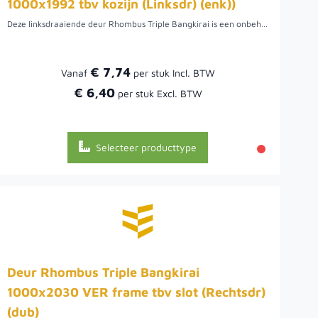
1000x1992 tbv kozijn (Linksdr) (enk))
Deze linksdraaiende deur Rhombus Triple Bangkirai is een onbehandeld houtsoort met goede mechanische eigenschappen en duurzaamheid, een geschikte houtsoort voor toepassingen buiten. De deur is enkelzijdig bekleed met deze triple rhombusplanken maar kan ook dubbelzijdig bekleed geleverd worden. Daarnaast is het ook mogelijk om deze deur met een kozijn te bestellen.
€ 7,74
Vanaf
€ 6,40
Selecteer producttype
Deur Rhombus Triple Bangkirai
1000x2030 VER frame tbv slot (Rechtsdr)
(dub)