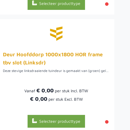
Selecteer producttype
Deur Hoofddorp 1000x1800 HOR frame
tbv slot (Linksdr)
Deze stevige linksdraaiende tuindeur is gemaakt van (groen) geïmpregneerd Noord-Europees vurenhout. De planken zijn 18x145 mm en geschroefd op een stalen frame, maar kunnen ook op maat gemaakt worden.
€ 0,00
Vanaf
€ 0,00
Selecteer producttype