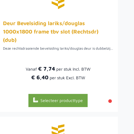
Deur Bevelsiding lariks/douglas
1000x1800 frame tbv slot (Rechtsdr)
(dub)
Deze rechtsdraaiende bevelsiding lariks/douglas deur is dubbelzijdig bekleed maar ook enkelzijdig leverbaar. Doordat de lariks/douglas bevelsiding horizontaal toegepast is en dus taps toeloopt, is het een uitstekende oplossing voor goede afwatering.
€ 7,74
Vanaf
€ 6,40
Selecteer producttype