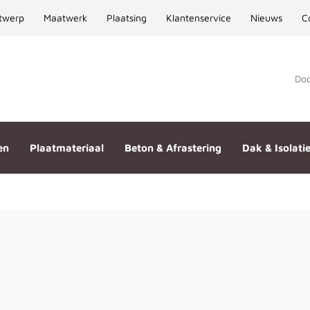
twerp
Maatwerk
Plaatsing
Klantenservice
Nieuws
C
Door
en
Plaatmateriaal
Beton & Afrastering
Dak & Isolati