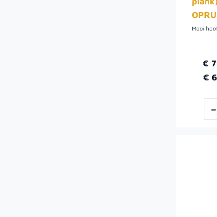
plank
OPRU
€ 
€ 6