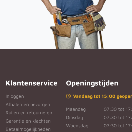
Klantenservice
Openingstijden
Inloggen
Vandaag tot 15:00 geope
Afhalen en bezorgen
Maandag
07:30 tot 17
Ruilen en retourneren
Dinsdag
07:30 tot 17
Garantie en klachten
Woensdag
07:30 tot 17
Betaalmogelijkheden