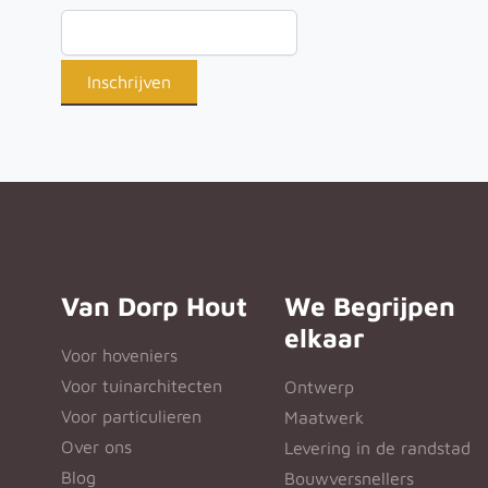
Van Dorp Hout
We Begrijpen
elkaar
Voor hoveniers
Voor tuinarchitecten
Ontwerp
Voor particulieren
Maatwerk
Over ons
Levering in de randstad
Blog
Bouwversnellers