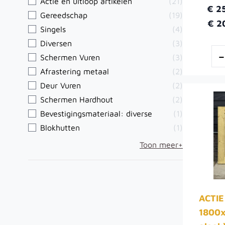
Actie en uitloop artikelen
(21)
€ 2
Gereedschap
(19)
€ 2
Singels
(4)
Diversen
(3)
Schermen Vuren
(3)
Afrastering metaal
(2)
Deur Vuren
(2)
Schermen Hardhout
(2)
Bevestigingsmateriaal: diverse
(1)
Blokhutten
(1)
Toon meer+
ACTIE
1800x