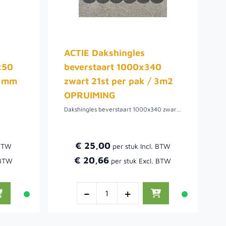
ACTIE Dakshingles
x50
beverstaart 1000x340
5 mm
zwart 21st per pak / 3m2
OPRUIMING
Dakshingles beverstaart 1000x340 zwart, 21st per pak a 3m2
€ 25,00
€ 20,66
-
+