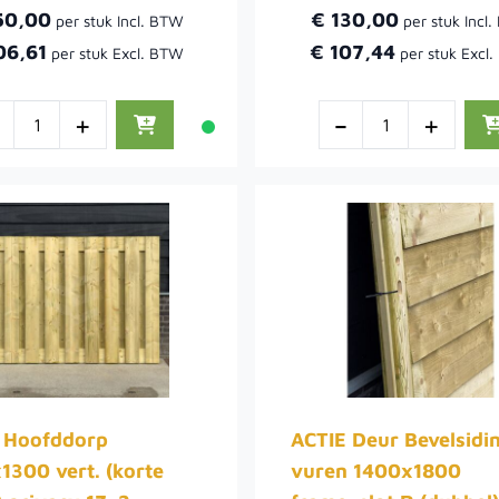
50,00
€ 130,00
06,61
€ 107,44
-
+
-
+
 Hoofddorp
ACTIE Deur Bevelsidi
1300 vert. (korte
vuren 1400x1800