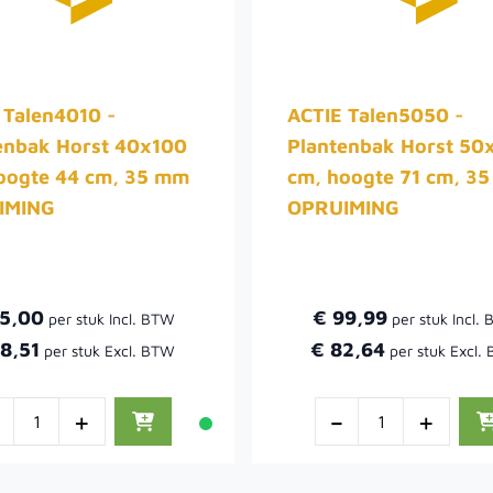
 Talen4010 -
ACTIE Talen5050 -
enbak Horst 40x100
Plantenbak Horst 50
oogte 44 cm, 35 mm
cm, hoogte 71 cm, 3
IMING
OPRUIMING
95,00
€ 99,99
8,51
€ 82,64
-
+
-
+