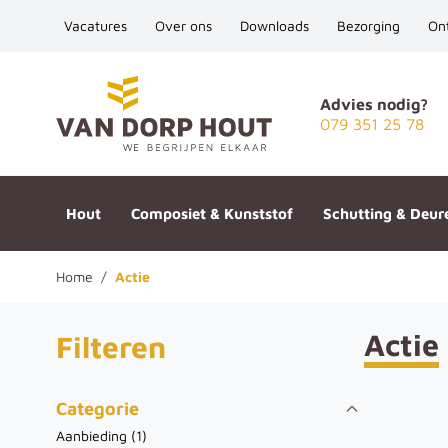
Vacatures
Over ons
Downloads
Bezorging
On
Ga naar de inhoud
Advies nodig?
079 351 25 78
Hout
Composiet & Kunststof
Schutting & Deur
Home
/
Actie
Actie
Filteren
Categorie
Aanbieding (
1
)