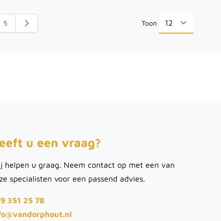
5
Toon
a
na
Pagina
per pag
eeft u een vraag?
j helpen u graag. Neem contact op met een van
ze specialisten voor een passend advies.
9 351 25 78
fo@vandorphout.nl