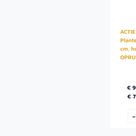
ACTIE
Plant
cm, h
OPRU
€ 
€ 7