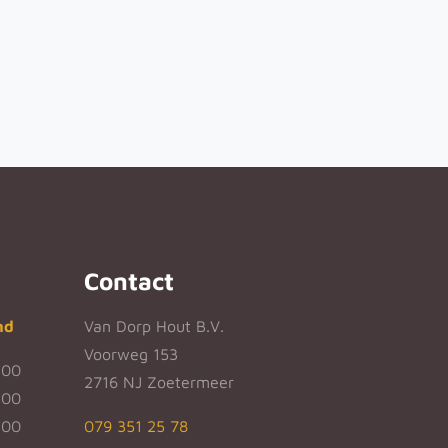
Contact
nd
Van Dorp Hout B.V.
Voorweg 153
:00
2716 NJ Zoetermeer
:00
:00
079 351 25 78