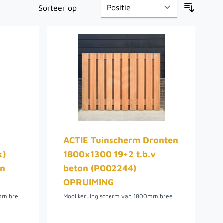
Sorteer op
ACTIE Tuinscherm Dronten
k)
1800x1300 19+2 t.b.v
on
beton (P002244)
OPRUIMING
Mooi keruingpolder scherm! 900mm breed en 1800mm hoog, ten behoeve van beton. Ook te gebruiken met houten palen.
Mooi keruing scherm van 1800mm breed en 1300mm hoog bekleed met verticale planken. Het scherm kan gebruikt worden om een betonschutting te maken.