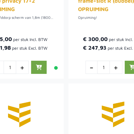
) privacy 17+2
frame+slot R (dubbel
IMING
OPRUIMING
Mooi hoofddorp scherm van 1,8m (1800mm) breed bij 1,3m (1300mm) hoog, het scherm kan horizontaal of verticaal geplaatst worden. Het scherm is ook te gebruiken met betonpalen
Opruiming!
75,00
€ 300,00
1,98
€ 247,93
-
+
-
+