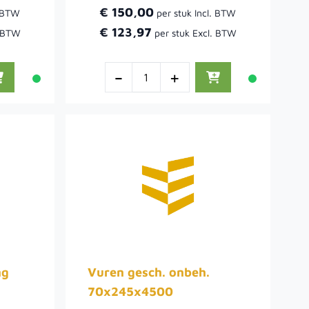
€ 150,00
€ 123,97
-
+
ng
Vuren gesch. onbeh.
70x245x4500