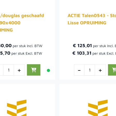
s/douglas geschaafd
ACTIE Talen0543 - St
190x4000
Lisse OPRUIMING
IMING
40,00
€ 125,01
15,70
€ 103,31
-
+
-
+