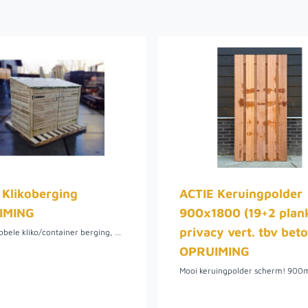
 Klikoberging
ACTIE Keruingpolder
IMING
900x1800 (19+2 plan
privacy vert. tbv bet
Mooie dubbele kliko/container berging, heeft een breedte van 1700mm, een diepte van 1000mm, achter een hoogte van 1350mm en voor een hoogte van 1200mm. Komt als zelfbouw pakket.
OPRUIMING