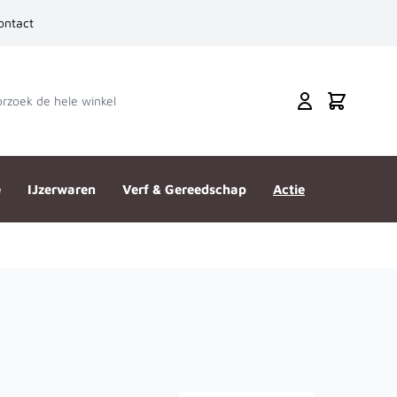
ontact
zoek de hele winkel
Cart
e
IJzerwaren
Verf & Gereedschap
Actie