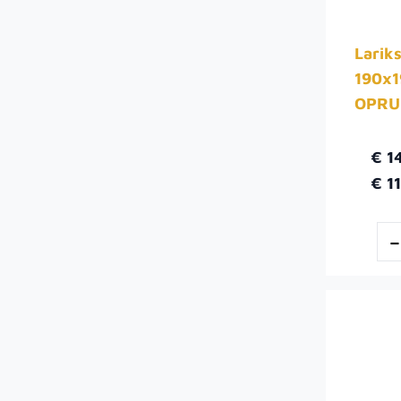
Larik
190x
OPRU
€ 1
€ 1