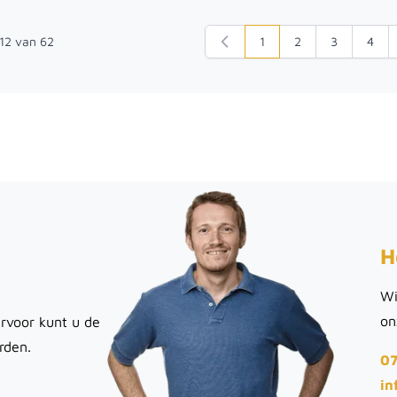
12
van
62
1
2
3
4
U lees momenteel pagin
Pagina
Pagina
Pagi
H
Wi
on
rvoor kunt u de
rden.
07
in