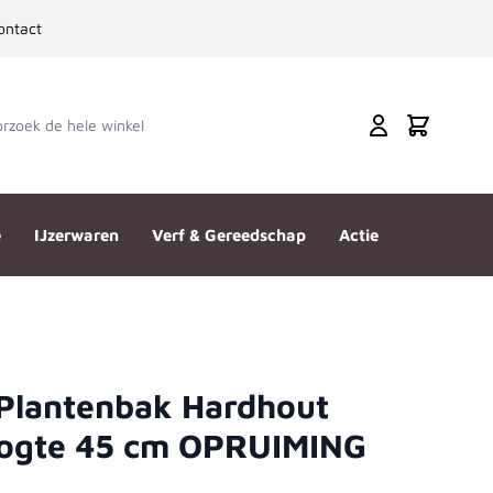
ontact
zoek de hele winkel
Cart
e
IJzerwaren
Verf & Gereedschap
Actie
 Plantenbak Hardhout
m OPRUIMING
ogte 45 cm OPRUIMING