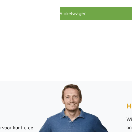
In Winkelwagen
H
Wi
on
rvoor kunt u de