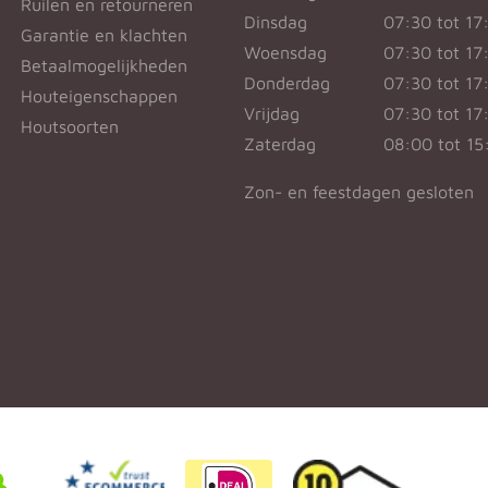
Ruilen en retourneren
Dinsdag
07:30 tot 17
Garantie en klachten
Woensdag
07:30 tot 17
Betaalmogelijkheden
Donderdag
07:30 tot 17
Houteigenschappen
Vrijdag
07:30 tot 17
Houtsoorten
Zaterdag
08:00 tot 15
Zon- en feestdagen gesloten