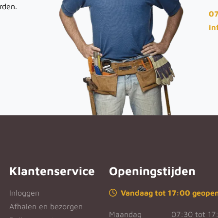
rden.
07
in
Klantenservice
Openingstijden
Inloggen
Vandaag tot 17:00 geope
Afhalen en bezorgen
Maandag
07:30 tot 17