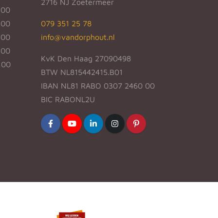
2716 NJ Zoetermeer
:00
:00
079 351 25 78
:00
info@vandorphout.nl
:00
KvK Den Haag 27090498
:00
BTW NL815442415.B01
IBAN NL81 RABO 0307 2460 00
BIC RABONL2U