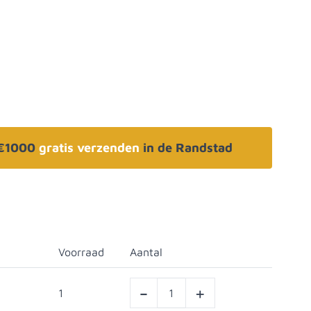
 €1000
gratis verzenden
in de Randstad
Voorraad
Aantal
-
+
1