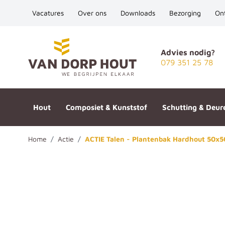
Vacatures
Over ons
Downloads
Bezorging
On
Ga naar de inhoud
Advies nodig?
079 351 25 78
Hout
Composiet & Kunststof
Schutting & Deur
Home
/
Actie
/
ACTIE Talen - Plantenbak Hardhout 50x
ACTIE Talen - Plantenbak Ha