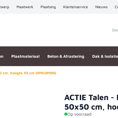
twerp
Maatwerk
Plaatsing
Klantenservice
Nieuws
C
Door
en
Plaatmateriaal
Beton & Afrastering
Dak & Isolati
50 cm, hoogte 45 cm OPRUIMING
ACTIE Talen -
rdhout 50x50 cm, hoogte 45 c
50x50 cm, ho
Op voorraad