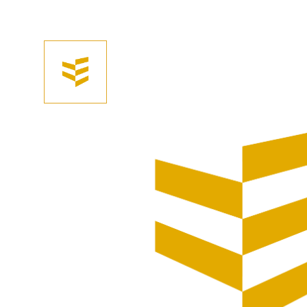
Afhalen? Kom gerust langs
Selecteer afmetingen
Selecteer de gewenste afmetingen
ACTIE Talen - Plantenbak Hardhout 50x50 cm, ho