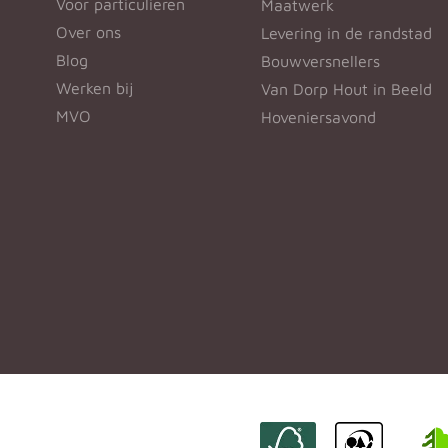
Voor particulieren
Maatwerk
Over ons
Levering in de randstad
Blog
Bouwversnellers
Werken bij
Van Dorp Hout in Beeld
MVO
Hoveniersavond