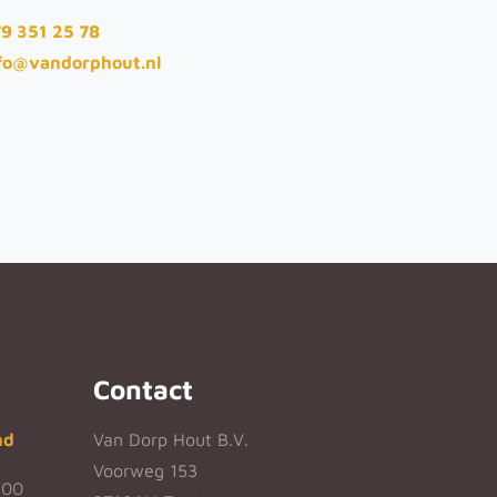
9 351 25 78
fo@vandorphout.nl
Contact
nd
Van Dorp Hout B.V.
Voorweg 153
:00