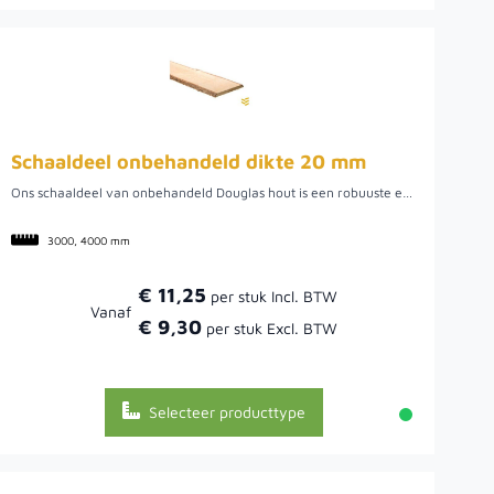
Schaaldeel onbehandeld dikte 20 mm
Ons schaaldeel van onbehandeld Douglas hout is een robuuste en veelzijdige plank met een dikte van 20 mm. Douglas hout staat bekend om zijn duurzaamheid, natuurlijke sterkte en warme uitstraling. Deze schaaldelen zijn ruw gezaagd, waarbij de natuurlijke contouren van de boom zichtbaar blijven – perfect voor wie een authentieke, rustieke uitstraling zoekt.Omdat het hout onbehandeld is, behoudt het zijn natuurlijke kleur en eigenschappen. Dit geeft je de vrijheid om het zelf verder af te werken met olie, beits of verf, of het puur natuur te laten vergrijzen onder invloed van weer en wind.
3000, 4000 mm
€ 11,25
Vanaf
€ 9,30
Selecteer producttype