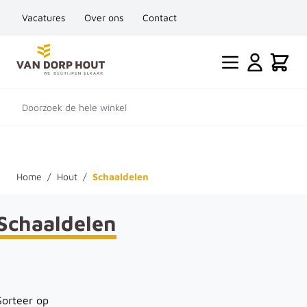
Vacatures
Over ons
Contact
Ga naar de inhoud
Cart
Doorzoek de hele winkel
Home
/
Hout
/
Schaaldelen
Schaaldelen
Sorteer op