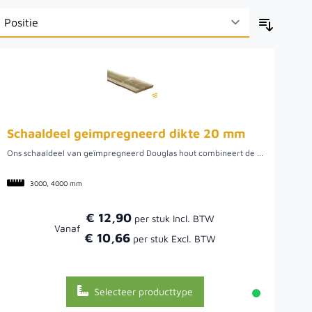
Schaaldeel geimpregneerd dikte 20 mm
Ons schaaldeel van geïmpregneerd Douglas hout combineert de natuurlijke charme van Douglas met een verbeterde weersbestendigheid. Met een dikte van 20 mm zijn deze robuuste planken geschikt voor uiteenlopende buitenprojecten. Door de impregnering is het hout beter beschermd tegen schimmels, insecten en vocht, waardoor het langer meegaat, zelfs in wisselende weersomstandigheden. De natuurlijke tekening en lichte kleurverschillen van het Douglas blijven goed zichtbaar, maar met extra duurzaamheid.
3000, 4000 mm
€ 12,90
Vanaf
€ 10,66
Selecteer producttype