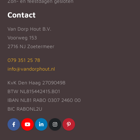
Zon- en feestdagen gesloten
Contact
Van Dorp Hout B.V.
Voorweg 153
2716 NJ Zoetermeer
079 351 25 78
info@vandorphout.nl
KvK Den Haag 27090498
BTW NL815442415.B01
IBAN NL81 RABO 0307 2460 00
BIC RABONL2U