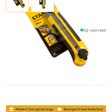
Stanley Dynagrip 25 mm afbreekmes
Op voorraad
Productdetails
Breedte
25mm
Materiaal
Aluminium
Artikelcategorie
Mesjes en mesjeshouders
SKU
614713
Afhalen? Kom gerust langs
Bezorgen in heel Nederland