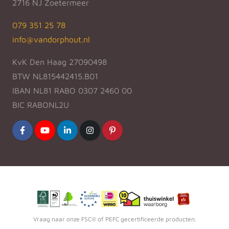
2716 NJ Zoetermeer
079 351 25 78
info@vandorphout.nl
KvK Den Haag 27090498
BTW NL815442415.B01
IBAN NL81 RABO 0307 2460 00
BIC RABONL2U
Vraag naar onze FSC® of PEFC gecertificeerde producten.