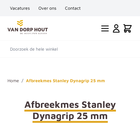
Vacatures
Over ons
Contact
Ga naar de inhoud
Cart
Doorzoek de hele winkel
Home
/
Afbreekmes Stanley Dynagrip 25 mm
Afbreekmes Stanley
Dynagrip 25 mm