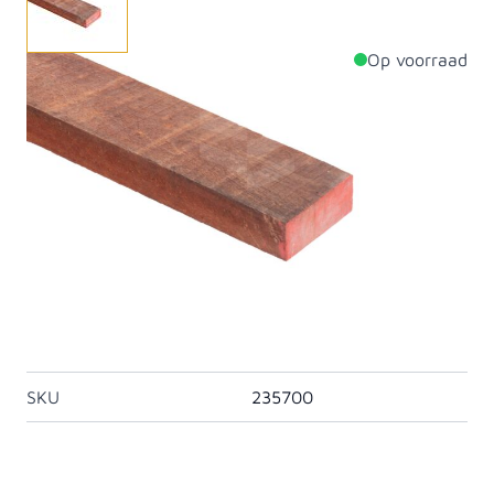
Op voorraad
Productdetails
Dikte
50mm
Breedte
150mm
Afwerking
Ruw
Behandeling Hout
Onbehandeld
Materiaal
Angelim Vermelho
Artikelcategorie
Hardhout ruw
SKU
235700