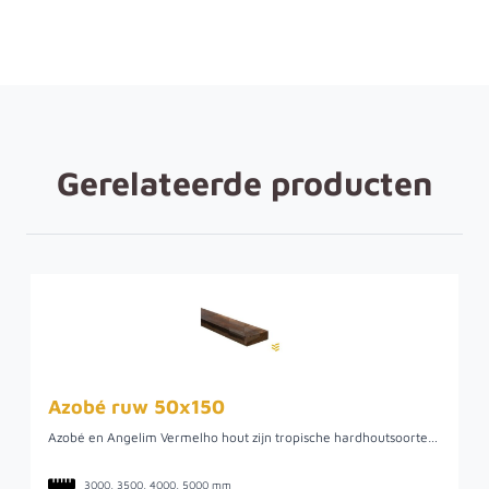
Gerelateerde producten
Azobé ruw 50x150
Azobé en Angelim Vermelho hout zijn tropische hardhoutsoorten en vallen in duurzaamheidsklasse 1. Dit houdt in dat het hout een levensduur heeft van ongeveer 25 jaar. Angelim Vermelho is minder bekend van de twee, maar heeft dezelfde kwalitatieve eigenschappen als Azobé. Dit sterke hardhout kan namelijk zeer goed tegen direct contact met water. Het hout heeft een fijne gelijkmatige structuur met een sterke kruisdraad, weinig draadverloop en onvolkomenheden als noesten en kwasten. Daarnaast behoudt het hout erg goed zijn vorm. Door de goede sterkte-eigenschappen en hoge duurzaamheid wordt dit hout vaak gebruikt voor toepassingen in combinatie met grond en/of water.
3000, 3500, 4000, 5000 mm