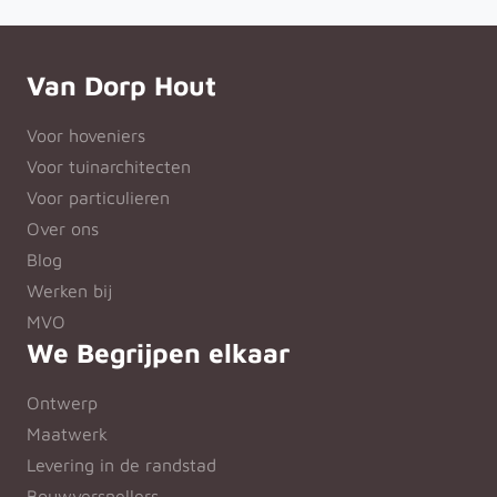
Van Dorp Hout
Voor hoveniers
Voor tuinarchitecten
Voor particulieren
Over ons
Blog
Werken bij
MVO
We Begrijpen elkaar
Ontwerp
Maatwerk
Levering in de randstad
Bouwversnellers