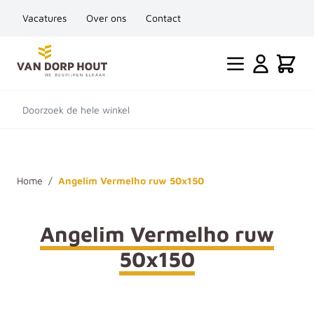
Vacatures
Over ons
Contact
Ga naar de inhoud
Cart
Doorzoek de hele winkel
Home
/
Angelim Vermelho ruw 50x150
Angelim Vermelho ruw
50x150