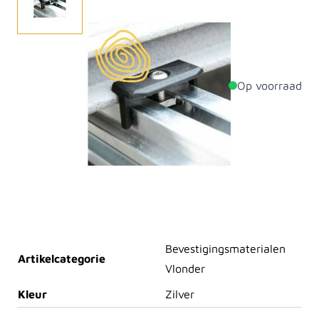
Tbv aluminium onderbalk onderconstructie terras.
Op voorraad
Productdetails
Dikte
23mm
Breedte
35mm
Lengte
4000mm
Materiaal
Aluminium
Bevestigingsmaterialen
Artikelcategorie
Vlonder
Kleur
Zilver