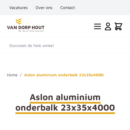
Vacatures
Over ons
Contact
Ga naar de inhoud
Cart
Doorzoek de hele winkel
Home
/
Aslon aluminium onderbalk 23x35x4000
Aslon aluminium
onderbalk 23x35x4000