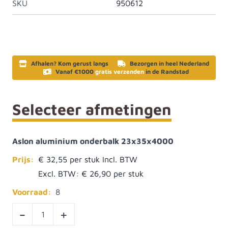
SKU
950612
Afhalen? Kom gerust langs
Bezorgen in heel Nederland
Vanaf €1000
gratis verzenden
in de Randstad
Selecteer afmetingen
Aslon aluminium onderbalk 23x35x4000
Prijs:
€ 32,55
Excl. BTW:
€ 26,90
Voorraad:
8
-
+