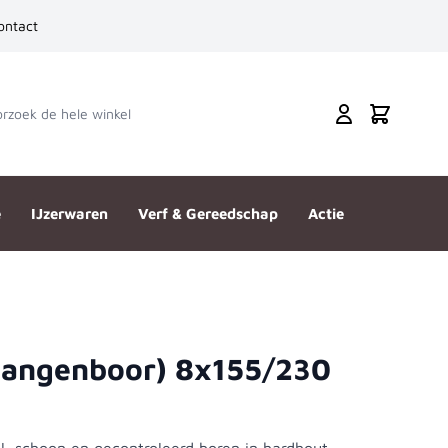
ontact
zoek de hele winkel
Cart
e
IJzerwaren
Verf & Gereedschap
Actie
slangenboor) 8x155/230