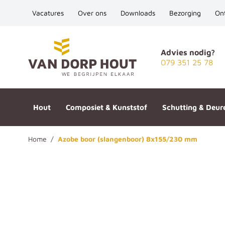
Vacatures
Over ons
Downloads
Bezorging
On
Ga naar de inhoud
Advies nodig?
079 351 25 78
Hout
Composiet & Kunststof
Schutting & Deur
Home
/
Azobe boor (slangenboor) 8x155/230 mm
Azobe boor (slangenboor) 8x