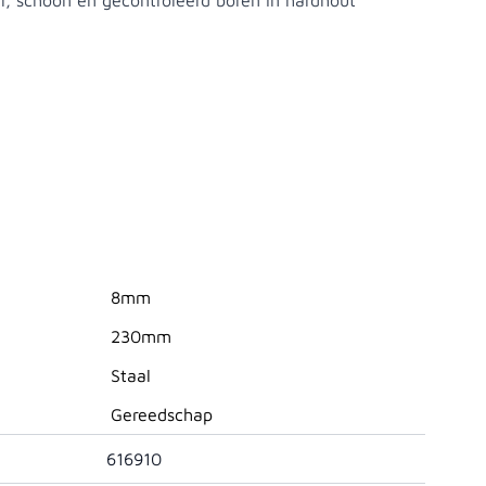
l, schoon en gecontroleerd boren in hardhout
8mm
230mm
Staal
Gereedschap
616910