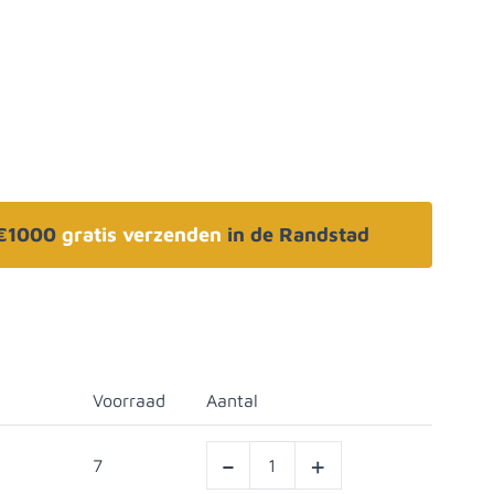
 €1000
gratis verzenden
in de Randstad
Voorraad
Aantal
-
+
7