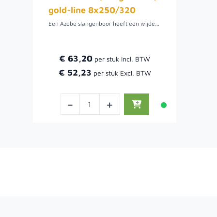
gold-line 8x250/320
Een Azobé slangenboor heeft een wijdere spiraal dan de gewone slangenboor. De boor heeft een speciale Titanium coating, dit betekend dat de boor een hoge hittebestendigheid heeft, maar ook een lange levensduur. De slangenboor heeft een zeskant aansluiting, dit zorgt voor een goede grip.
€ 63,20
€ 52,23
-
+