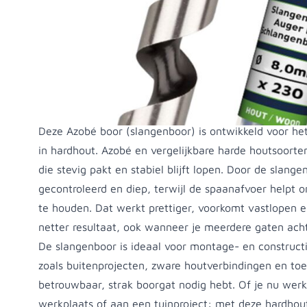
Productomschrijving
Deze Azobé boor (slangenboor) is ontwikkeld voor h
in hardhout. Azobé en vergelijkbare harde houtsoort
die stevig pakt en stabiel blijft lopen. Door de slang
gecontroleerd en diep, terwijl de spaanafvoer helpt 
te houden. Dat werkt prettiger, voorkomt vastlopen e
netter resultaat, ook wanneer je meerdere gaten acht
De slangenboor is ideaal voor montage- en construct
zoals buitenprojecten, zware houtverbindingen en to
betrouwbaar, strak boorgat nodig hebt. Of je nu werk
werkplaats of aan een tuinproject: met deze hardhout