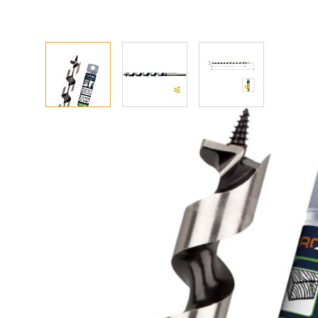
Afhalen? Kom gerust langs
Selecteer afmetingen
Selecteer de gewenste afmetingen
Azobe boor (slangenboor) 8x155/230 mm