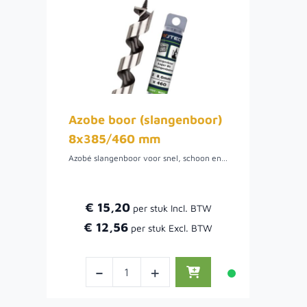
Azobe boor (slangenboor)
8x385/460 mm
Azobé slangenboor voor snel, schoon en gecontroleerd boren in hardhout
€ 15,20
€ 12,56
-
+