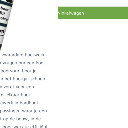
In Winkelwagen
et zwaardere boorwerk
en vragen om een boor
enboorvorm boor je
om het boorgat schoon
n zorgt voor een
er elkaar boort.
iewerk in hardhout,
epassingen waar je een
t op de bouw, in de
 boor werk je efficiënt