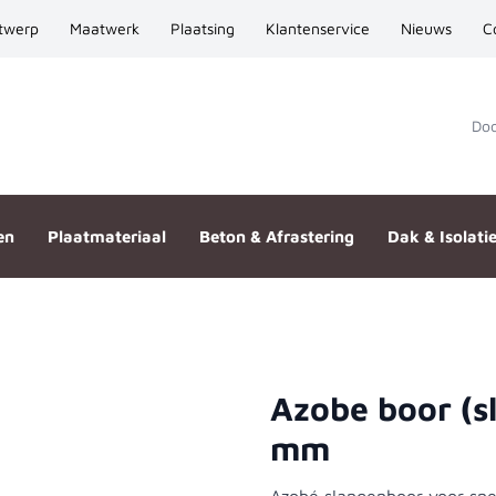
twerp
Maatwerk
Plaatsing
Klantenservice
Nieuws
C
Door
en
Plaatmateriaal
Beton & Afrastering
Dak & Isolati
Azobe boor (
155/230 mm
mm