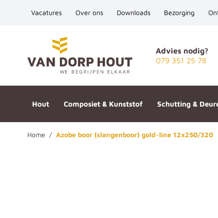
Vacatures
Over ons
Downloads
Bezorging
On
Ga naar de inhoud
Advies nodig?
079 351 25 78
Hout
Composiet & Kunststof
Schutting & Deur
Home
/
Azobe boor (slangenboor) gold-line 12x250/320
Azobe boor (slangenboor) gol