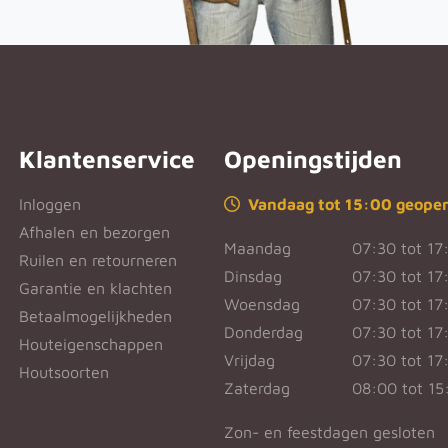
Klantenservice
Openingstijden
Inloggen
Vandaag tot 15:00 geope
Afhalen en bezorgen
Maandag
07:30 tot 17
Ruilen en retourneren
Dinsdag
07:30 tot 17
Garantie en klachten
Woensdag
07:30 tot 17
Betaalmogelijkheden
Donderdag
07:30 tot 17
Houteigenschappen
Vrijdag
07:30 tot 17
Houtsoorten
Zaterdag
08:00 tot 15
Zon- en feestdagen gesloten