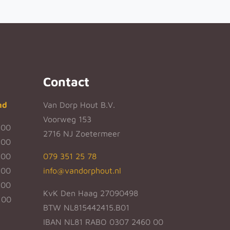
Contact
nd
Van Dorp Hout B.V.
Voorweg 153
:00
2716 NJ Zoetermeer
:00
:00
079 351 25 78
:00
info@vandorphout.nl
:00
KvK Den Haag 27090498
:00
BTW NL815442415.B01
IBAN NL81 RABO 0307 2460 00