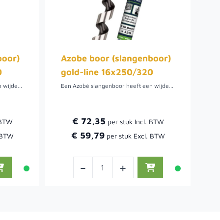
boor)
Azobe boor (slangenboor)
0
gold-line 16x250/320
Een Azobé slangenboor heeft een wijdere spiraal dan de gewone slangenboor. De boor heeft een speciale Titanium coating, dit betekend dat de boor een hoge hittebestendigheid heeft, maar ook een lange levensduur. De slangenboor heeft een zeskant aansluiting, dit zorgt voor een goede grip.
Een Azobé slangenboor heeft een wijdere spiraal dan de gewone slangenboor. De boor heeft een speciale Titanium coating, dit betekend dat de boor een hoge hittebestendigheid heeft, maar ook een lange levensduur. De slangenboor heeft een zeskant aansluiting, dit zorgt voor een goede grip.
€ 72,35
€ 59,79
-
+