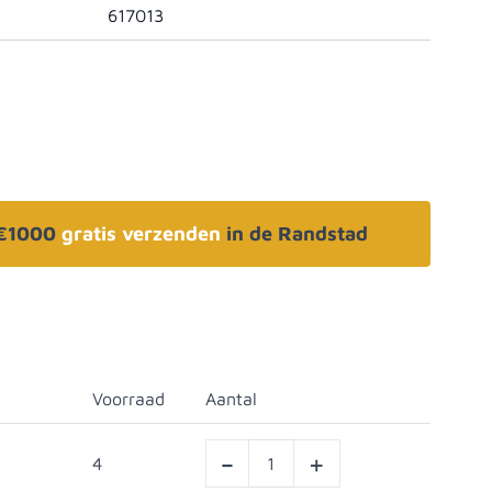
617013
 €1000
gratis verzenden
in de Randstad
Voorraad
Aantal
-
+
4