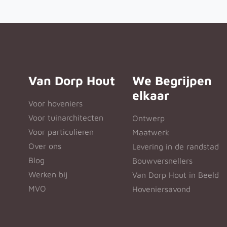
Van Dorp Hout
We Begrijpen
elkaar
Voor hoveniers
Voor tuinarchitecten
Ontwerp
Voor particulieren
Maatwerk
Over ons
Levering in de randstad
Blog
Bouwversnellers
Werken bij
Van Dorp Hout in Beeld
MVO
Hoveniersavond