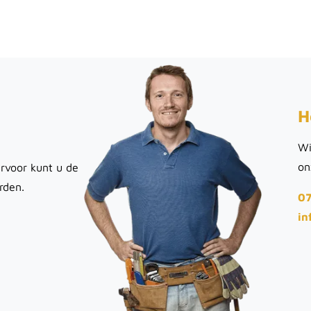
H
Wi
on
rvoor kunt u de
rden.
07
in