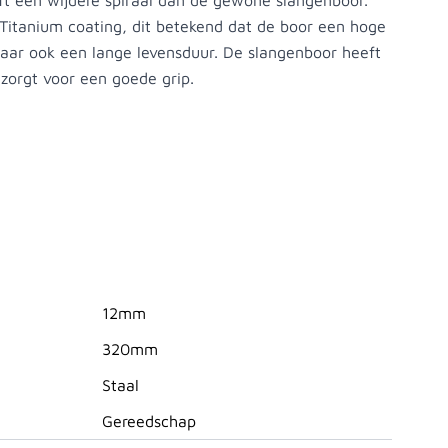
t een wijdere spiraal dan de gewone slangenboor.
 Titanium coating, dit betekend dat de boor een hoge
maar ook een lange levensduur. De slangenboor heeft
 zorgt voor een goede grip.
12mm
320mm
Staal
Gereedschap