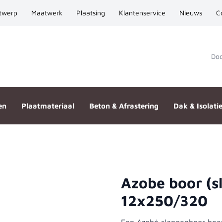
twerp
Maatwerk
Plaatsing
Klantenservice
Nieuws
C
Door
en
Plaatmateriaal
Beton & Afrastering
Dak & Isolati
Azobe boor (s
d-line 12x250/320
12x250/320