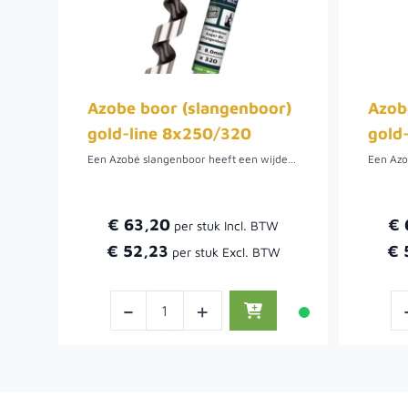
Azobe boor (slangenboor)
Azob
gold-line 8x250/320
gold
Een Azobé slangenboor heeft een wijdere spiraal dan de gewone slangenboor. De boor heeft een speciale Titanium coating, dit betekend dat de boor een hoge hittebestendigheid heeft, maar ook een lange levensduur. De slangenboor heeft een zeskant aansluiting, dit zorgt voor een goede grip.
€ 63,20
€ 
€ 52,23
€ 
-
+