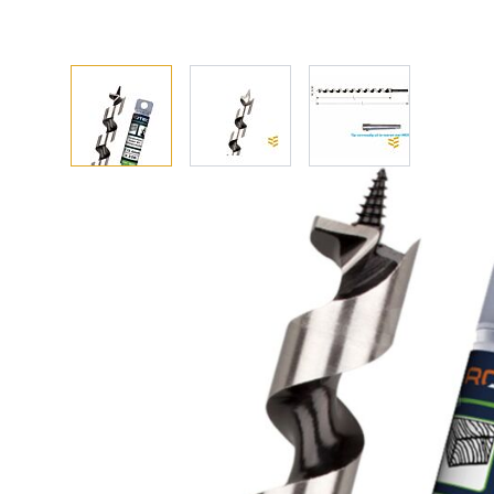
Afhalen? Kom gerust langs
Selecteer afmetingen
Selecteer de gewenste afmetingen
Azobe boor (slangenboor) gold-line 12x250/320