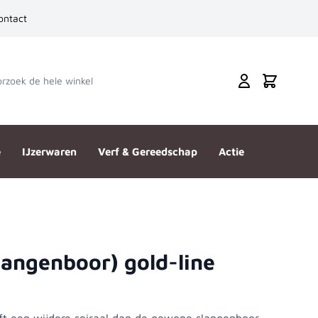
ontact
zoek de hele winkel
Cart
e
IJzerwaren
Verf & Gereedschap
Actie
langenboor) gold-line