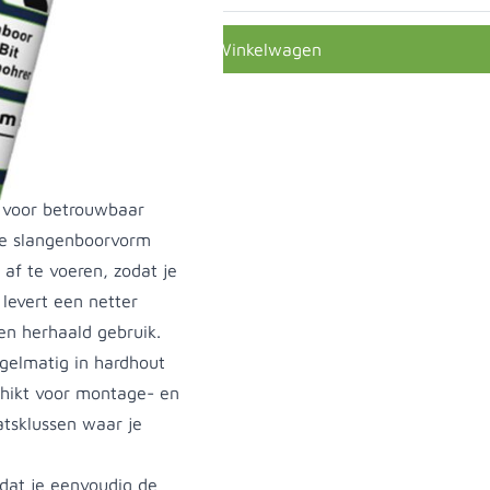
In Winkelwagen
 voor betrouwbaar
De slangenboorvorm
 af te voeren, zodat je
levert een netter
en herhaald gebruik.
egelmatig in hardhout
chikt voor montage- en
atsklussen waar je
odat je eenvoudig de