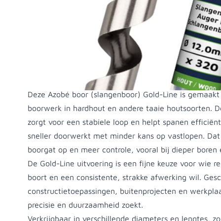
Productomschrijving
Deze Azobé boor (slangenboor) Gold-Line is gemaakt
boorwerk in hardhout en andere taaie houtsoorten. 
zorgt voor een stabiele loop en helpt spanen efficiënt
sneller doorwerkt met minder kans op vastlopen. Dat 
boorgat op en meer controle, vooral bij dieper boren 
De Gold-Line uitvoering is een fijne keuze voor wie r
boort en een consistente, strakke afwerking wil. Ges
constructietoepassingen, buitenprojecten en werkpla
precisie en duurzaamheid zoekt.
Verkrijgbaar in verschillende diameters en lengtes, z