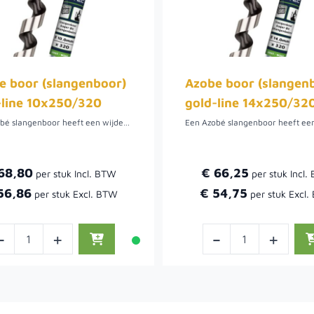
e boor (slangenboor)
Azobe boor (slangen
-line 10x250/320
gold-line 14x250/32
Een Azobé slangenboor heeft een wijdere spiraal dan de gewone slangenboor. De boor heeft een speciale Titanium coating, dit betekend dat de boor een hoge hittebestendigheid heeft, maar ook een lange levensduur. De slangenboor heeft een zeskant aansluiting, dit zorgt voor een goede grip.
68,80
€ 66,25
56,86
€ 54,75
-
+
-
+