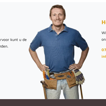
H
Wi
on
rvoor kunt u de
rden.
07
in