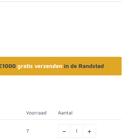
 €1000
gratis verzenden
in de Randstad
Voorraad
Aantal
-
+
7