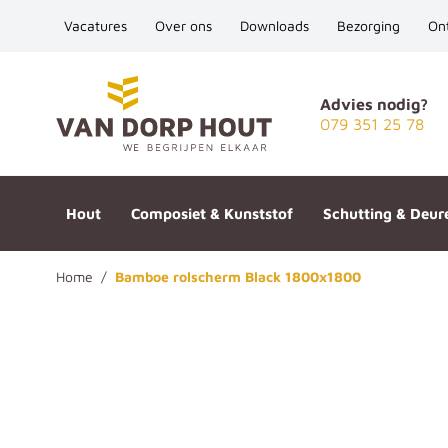
Vacatures
Over ons
Downloads
Bezorging
On
Ga naar de inhoud
Advies nodig?
079 351 25 78
Hout
Composiet & Kunststof
Schutting & Deur
Home
/
Bamboe rolscherm Black 1800x1800
Bamboe rolscherm Black 1800