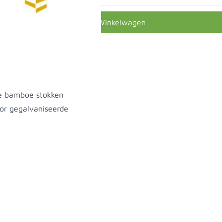
In Winkelwagen
e bamboe stokken
or gegalvaniseerde