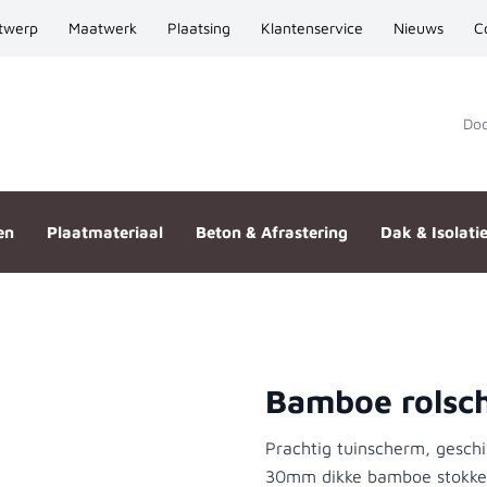
twerp
Maatwerk
Plaatsing
Klantenservice
Nieuws
C
Door
en
Plaatmateriaal
Beton & Afrastering
Dak & Isolati
Bamboe rolsc
x1800
Prachtig tuinscherm, geschi
30mm dikke bamboe stokken