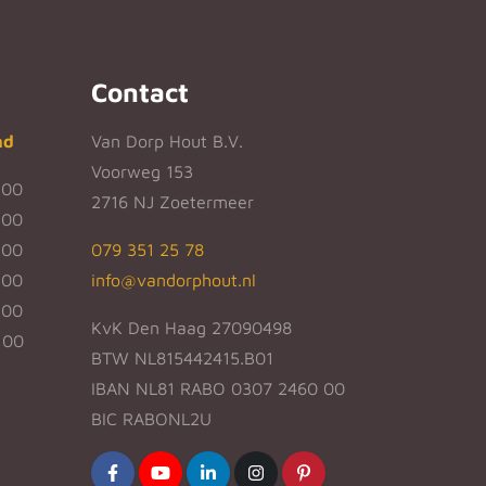
Contact
nd
Van Dorp Hout B.V.
Voorweg 153
:00
2716 NJ Zoetermeer
:00
:00
079 351 25 78
:00
info@vandorphout.nl
:00
KvK Den Haag 27090498
:00
BTW NL815442415.B01
IBAN NL81 RABO 0307 2460 00
BIC RABONL2U