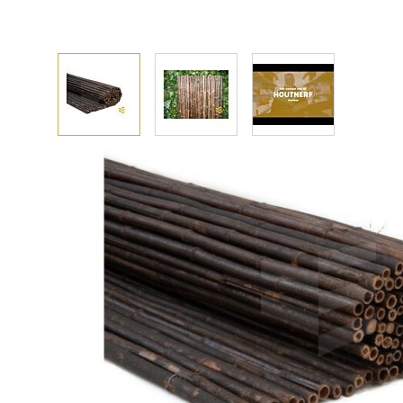
Afhalen? Kom gerust langs
Selecteer afmetingen
Selecteer de gewenste afmetingen
Bamboe rolscherm Black 1800x1800