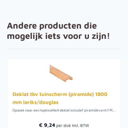
Andere producten die
mogelijk iets voor u zijn!
Deklat tbv tuinscherm (piramide) 1800
mm lariks/douglas
Opzoek naar een topkwaliteit deklat inclusief piramidevorm? Met een afmeting van 1800 mm en een tussenruimte van 3-planks (3 x 16 mm) is onze deklat van Lariks/Douglas de perfecte kandidaat! Zo biedt het een goede ondersteuning voor uw tuinscherm waardoor een stevige en duurzame constructie wordt gegarandeerd.Onze Lariks/Douglas deklat zijn gemaakt uit de hoogste kwaliteit hout en zijn ontworpen om lang mee te gaan. Ze zijn niet alleen functioneel, maar geven ook een aantrekkelijke uitstraling aan uw project. Bestel vandaag en geef uw project de uitstraling en stevigheid die het verdient!
€ 9,24