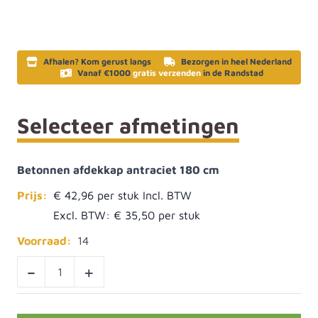
Afhalen? Kom gerust langs
Bezorgen in heel Nederland
Vanaf €1000
gratis verzenden
in de Randstad
Selecteer afmetingen
Betonnen afdekkap antraciet 180 cm
Prijs:
€ 42,96
Excl. BTW:
€ 35,50
Voorraad:
14
-
+