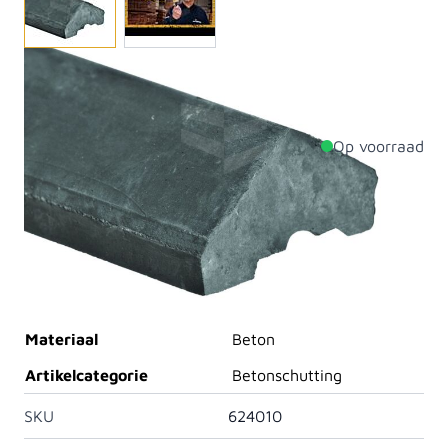
De afdekkap word op de bovenste plaat gemonteerd.
Deze zijn verkrijgbaar in antraciet en wit/grijs.
Op voorraad
Productdetails
Dikte
45mm
Breedte
70mm
Lengte
1800mm
Materiaal
Beton
Artikelcategorie
Betonschutting
SKU
624010