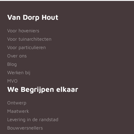
Van Dorp Hout
Voor hoveniers
Voor tuinarchitecten
Voor particulieren
Over ons
Blog
Werken bij
MVO
We Begrijpen elkaar
Ontwerp
Maatwerk
Levering in de randstad
Bouwversnellers