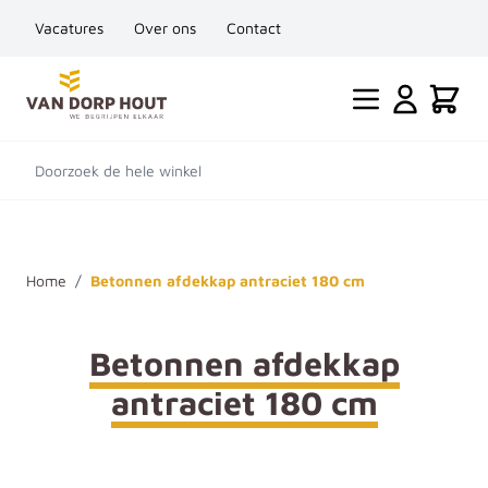
Vacatures
Over ons
Contact
Ga naar de inhoud
Cart
Doorzoek de hele winkel
Home
/
Betonnen afdekkap antraciet 180 cm
Betonnen afdekkap
antraciet 180 cm