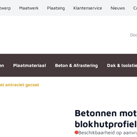
twerp
Maatwerk
Plaatsing
Klantenservice
Nieuws
C
Door
en
Plaatmateriaal
Beton & Afrastering
Dak & Isolati
l antraciet gecoat
Betonnen mot
1840 blokhutprofiel antraciet
blokhutprofiel
Beschikbaarheid op aanvr