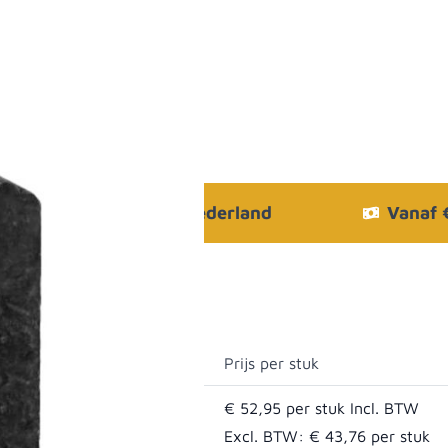
Bezorgen in heel Nederland
Vanaf
Prijs per stuk
€ 52,95
 antraciet gecoat
Excl. BTW:
€ 43,76