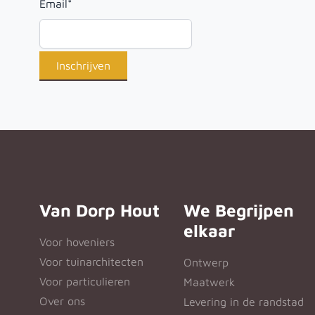
Email
*
Van Dorp Hout
We Begrijpen
elkaar
Voor hoveniers
Voor tuinarchitecten
Ontwerp
Voor particulieren
Maatwerk
Over ons
Levering in de randstad