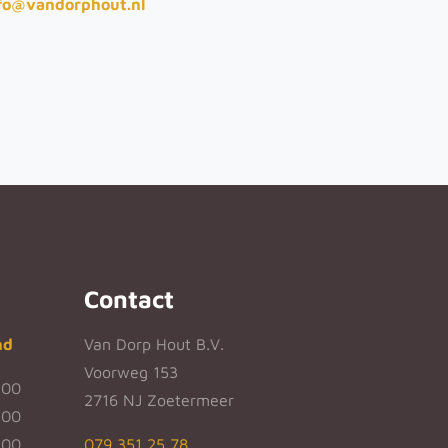
fo@vandorphout.nl
Contact
nd
Van Dorp Hout B.V.
Voorweg 153
:00
2716 NJ Zoetermeer
:00
:00
079 351 25 78