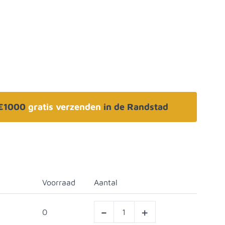
 €1000
gratis verzenden
in de Randstad
Voorraad
Aantal
-
+
0