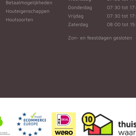
Betaalmogelijkheden
Donderdag
07:30 tot 17
Houteigenschappen
Vrijdag
07:30 tot 17
Houtsoorten
Zaterdag
08:00 tot 15
Zon- en feestdagen gesloten