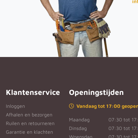
in
Klantenservice
Openingstijden
Inloggen
Vandaag tot 17:00 geope
Afhalen en bezorgen
Maandag
07:30 tot 17
Ruilen en retourneren
Dinsdag
07:30 tot 17
Garantie en klachten
Woensdag
07:30 tot 17