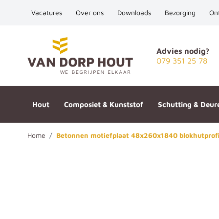
Vacatures
Over ons
Downloads
Bezorging
On
Ga naar de inhoud
Advies nodig?
079 351 25 78
Hout
Composiet & Kunststof
Schutting & Deur
Home
/
Betonnen motiefplaat 48x260x1840 blokhutprofie
Betonnen motiefplaat 48x260x