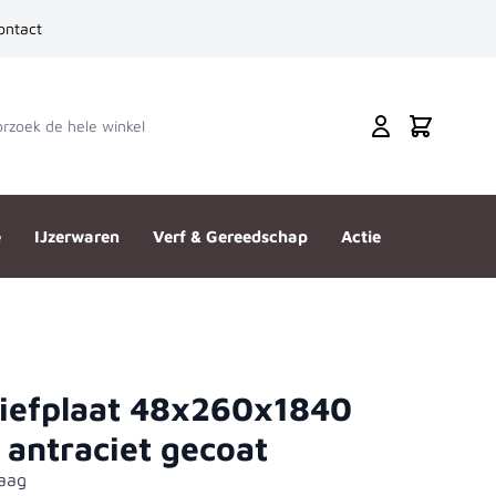
ontact
zoek de hele winkel
Cart
e
IJzerwaren
Verf & Gereedschap
Actie
iefplaat 48x260x1840
 gecoat
 antraciet gecoat
aag