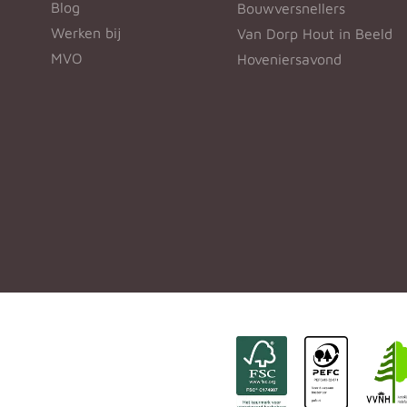
Blog
Bouwversnellers
Werken bij
Van Dorp Hout in Beeld
MVO
Hoveniersavond