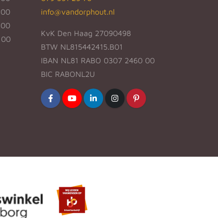
:00
info@vandorphout.nl
:00
KvK Den Haag 27090498
:00
BTW NL815442415.B01
IBAN NL81 RABO 0307 2460 00
BIC RABONL2U