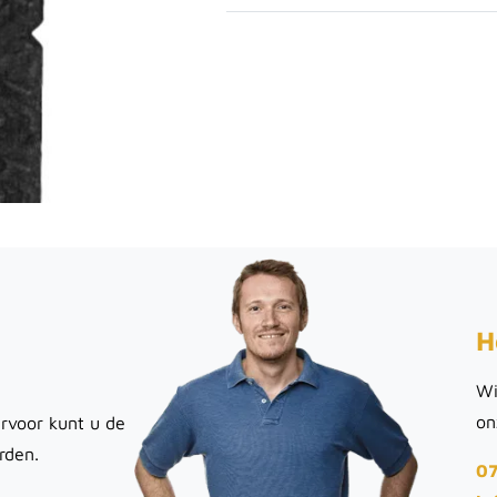
H
Wi
on
rvoor kunt u de
rden.
07