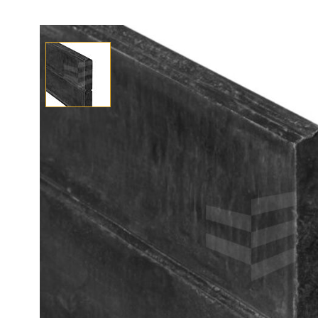
Afhalen? Kom gerust langs
Selecteer afmetingen
Selecteer de gewenste afmetingen
Betonnen motiefplaat 48x260x1840 blokhutprofiel