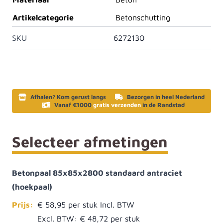
Artikelcategorie
Betonschutting
SKU
6272130
Afhalen? Kom gerust langs
Bezorgen in heel Nederland
Vanaf €1000
gratis verzenden
in de Randstad
Selecteer afmetingen
Betonpaal 85x85x2800 standaard antraciet
(hoekpaal)
Prijs:
€ 58,95
Excl. BTW:
€ 48,72