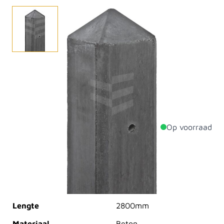
Deze betonpalen zijn in diverse lengtes verkrijgbaar.
De palen zijn glad aan alle 4 de zijden. De betonpalen
hebben een vaste sponning maat die geschikt is voor
zowel een gladde als een smalle motief onderplaat.
Op voorraad
Productdetails
Dikte
85mm
Breedte
85mm
Lengte
2800mm
Materiaal
Beton