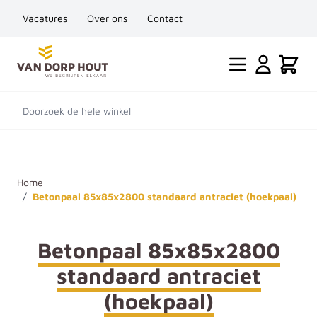
Vacatures
Over ons
Contact
Ga naar de inhoud
Cart
Doorzoek de hele winkel
Home
/
Betonpaal 85x85x2800 standaard antraciet (hoekpaal)
Betonpaal 85x85x2800
standaard antraciet
(hoekpaal)