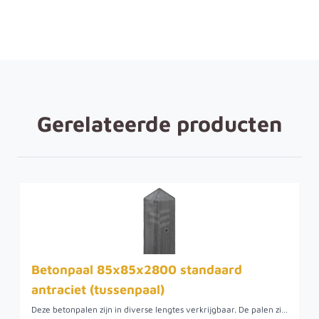
Gerelateerde producten
Betonpaal 85x85x2800 standaard
antraciet (tussenpaal)
Deze betonpalen zijn in diverse lengtes verkrijgbaar. De palen zijn glad aan alle 4 de zijden. De betonpalen hebben een vaste sponning maat die geschikt is voor zowel een gladde als een smalle motief onderplaat.