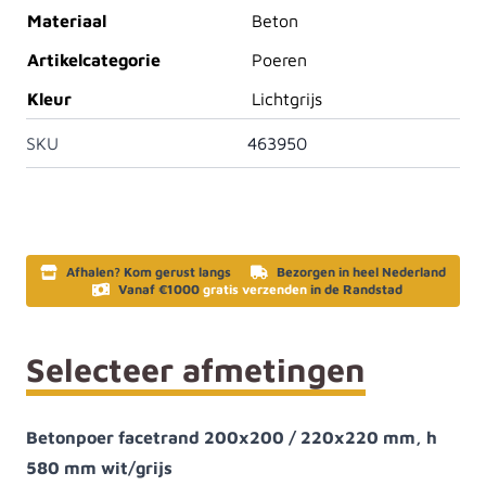
Materiaal
Beton
Artikelcategorie
Poeren
Kleur
Lichtgrijs
SKU
463950
Afhalen? Kom gerust langs
Bezorgen in heel Nederland
Vanaf €1000
gratis verzenden
in de Randstad
Selecteer afmetingen
Betonpoer facetrand 200x200 / 220x220 mm, h
580 mm wit/grijs