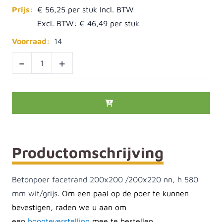
Prijs:
€ 56,25
Excl. BTW:
€ 46,49
Voorraad:
14
-
+
Productomschrijving
Betonpoer facetrand 200x200 /200x220 nn, h 580
mm wit/grijs.
Om een paal op de poer te kunnen
bevestigen, raden we u aan om
een
hoogteverstelling
mee te bestellen.