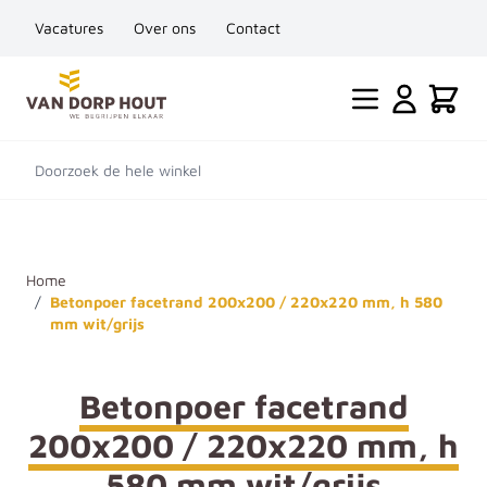
Vacatures
Over ons
Contact
Ga naar de inhoud
Cart
Doorzoek de hele winkel
Home
/
Betonpoer facetrand 200x200 / 220x220 mm, h 580
mm wit/grijs
Betonpoer facetrand
200x200 / 220x220 mm, h
580 mm wit/grijs