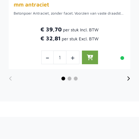
mm antraciet
Betonpoer Antraciet, zonder facet. Voorzien van vaste draadstang M16, 15 cm in de poer, 15 cm boven de poer. Om een paal op de poer te kunnen bevestigen, raden we u aan om een hoogteverstelling mee te bestellen.Om een paal op de poer te kunnen bevestigen, raden we u aan om een hoogteverstelling mee te bestellen.
€ 39,70
€ 32,81
-
+