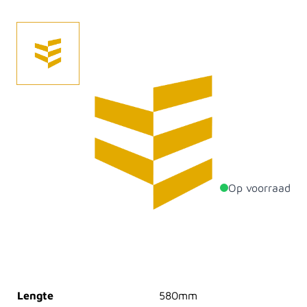
Betonpoer facetrand 200x200 /200x220 nn, h 580
mm wit/grijs.Om een paal op de poer te kunnen
bevestigen, raden we u aan om
een hoogteverstelling mee te bestellen.
Op voorraad
Productdetails
Dikte
220mm
Breedte
220mm
Lengte
580mm