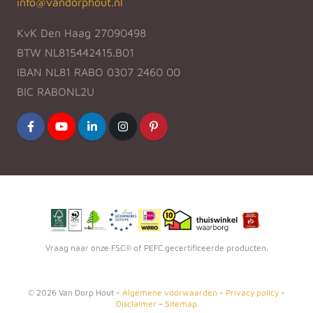
info@vandorphout.nl
KvK Den Haag 27090498
BTW NL815442415.B01
IBAN NL81 RABO 0307 2460 00
BIC RABONL2U
Vraag naar onze FSC® of PEFC gecertificeerde producten.
©
2026
Van Dorp Hout -
Algemene voorwaarden
-
Privacy policy
-
Disclaimer
-
Sitemap