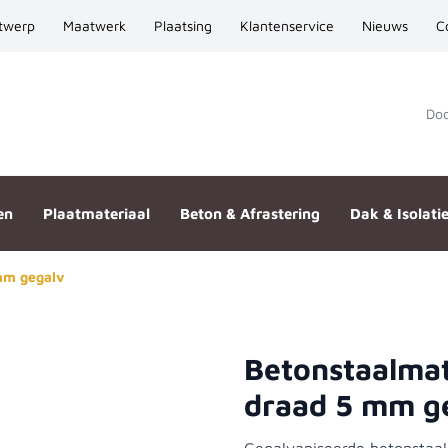
twerp
Maatwerk
Plaatsing
Klantenservice
Nieuws
C
Door
en
Plaatmateriaal
Beton & Afrastering
Dak & Isolati
mm gegalv
Betonstaalma
00x3000 draad 5 mm gegalv
draad 5 mm g