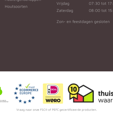
Vrijdag
07:30 tot 17
Houtsoorten
Zaterdag
08:00 tot 15
Zon- en feestdagen gesloten
Vraag naar onze FSC® of PEFC gecertificeerde producten.