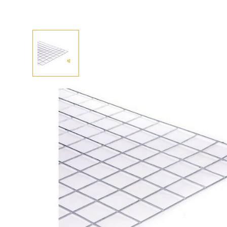
Afhalen? Kom gerust langs
Selecteer afmetingen
Selecteer de gewenste afmetingen