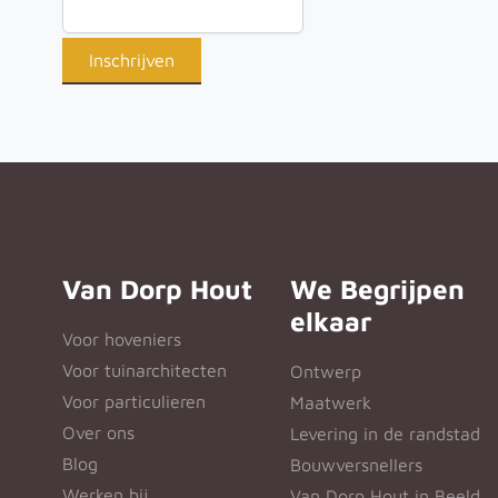
Van Dorp Hout
We Begrijpen
elkaar
Voor hoveniers
Voor tuinarchitecten
Ontwerp
Voor particulieren
Maatwerk
Over ons
Levering in de randstad
Blog
Bouwversnellers
Werken bij
Van Dorp Hout in Beeld