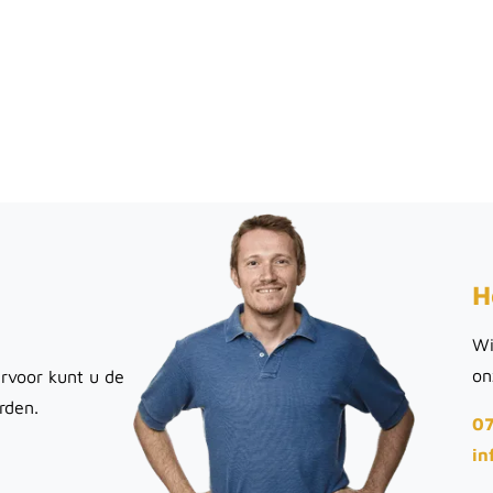
H
Wi
on
rvoor kunt u de
rden.
07
in