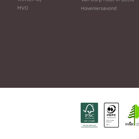
MVO
Hoveniersavond