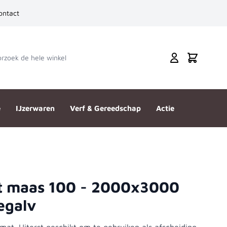
ontact
zoek de hele winkel
Cart
e
IJzerwaren
Verf & Gereedschap
Actie
t maas 100 - 2000x3000
egalv