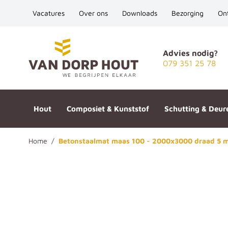
Vacatures
Over ons
Downloads
Bezorging
On
Ga naar de inhoud
Advies nodig?
079 351 25 78
Hout
Composiet & Kunststof
Schutting & Deur
Home
/
Betonstaalmat maas 100 - 2000x3000 draad 5 
Betonstaalmat maas 100 - 20