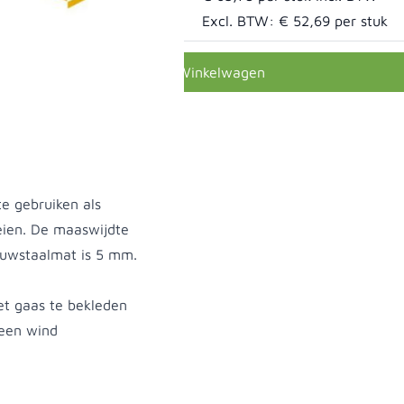
m gegalv
Excl. BTW:
€ 52,69
In Winkelwagen
e gebruiken als
eien. De maaswijdte
ouwstaalmat is 5 mm.
et gaas te bekleden
leen wind