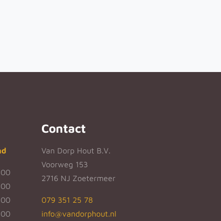
Contact
nd
Van Dorp Hout B.V.
Voorweg 153
:00
2716 NJ Zoetermeer
:00
:00
079 351 25 78
:00
info@vandorphout.nl