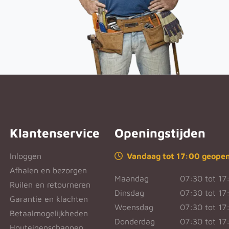
Klantenservice
Openingstijden
Inloggen
Vandaag tot 17:00 geope
Afhalen en bezorgen
Maandag
07:30 tot 17
Ruilen en retourneren
Dinsdag
07:30 tot 17
Garantie en klachten
Woensdag
07:30 tot 17
Betaalmogelijkheden
Donderdag
07:30 tot 17
Houteigenschappen