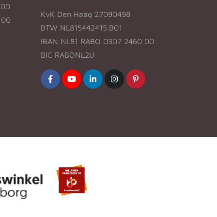
:00
KvK Den Haag 27090498
:00
BTW NL815442415.B01
IBAN NL81 RABO 0307 2460 00
BIC RABONL2U