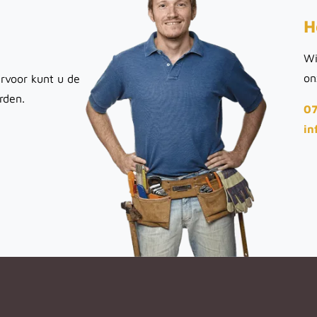
H
Wi
on
rvoor kunt u de
rden.
07
in