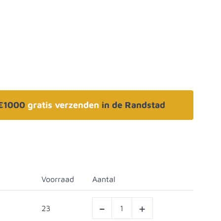
 €1000
gratis verzenden
in de Randstad
Voorraad
Aantal
-
+
23