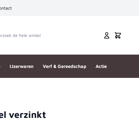
ontact
zoek de hele winkel
Cart
e
IJzerwaren
Verf & Gereedschap
Actie
el verzinkt