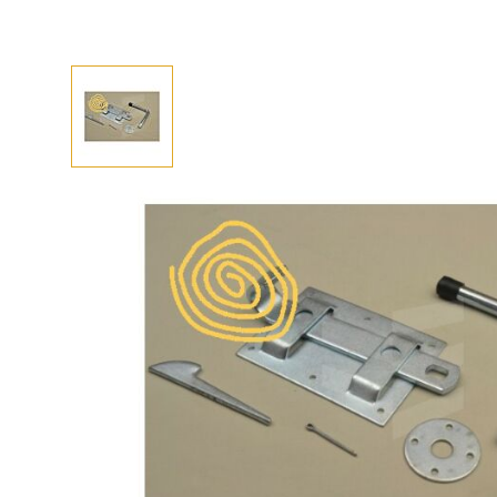
Afhalen? Kom gerust langs
Selecteer afmetingen
Selecteer de gewenste afmetingen
Boerenklinkstel verzinkt