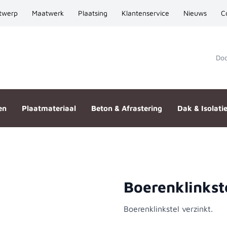
twerp
Maatwerk
Plaatsing
Klantenservice
Nieuws
C
Door
en
Plaatmateriaal
Beton & Afrastering
Dak & Isolati
Boerenklinkst
Boerenklinkstel verzinkt.