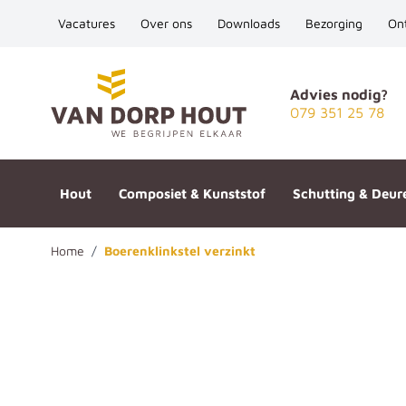
Vacatures
Over ons
Downloads
Bezorging
On
Ga naar de inhoud
Advies nodig?
079 351 25 78
Hout
Composiet & Kunststof
Schutting & Deur
Home
/
Boerenklinkstel verzinkt
Boerenklinkstel verzinkt