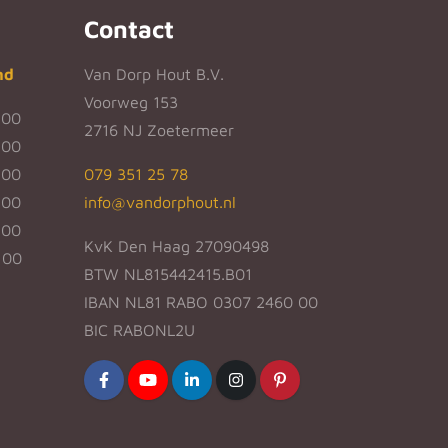
Contact
nd
Van Dorp Hout B.V.
Voorweg 153
:00
2716 NJ Zoetermeer
:00
:00
079 351 25 78
:00
info@vandorphout.nl
:00
KvK Den Haag 27090498
:00
BTW NL815442415.B01
IBAN NL81 RABO 0307 2460 00
BIC RABONL2U