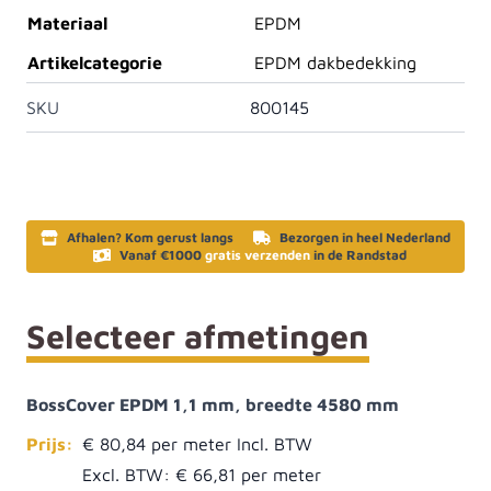
Materiaal
EPDM
Artikelcategorie
EPDM dakbedekking
SKU
800145
Afhalen? Kom gerust langs
Bezorgen in heel Nederland
Vanaf €1000
gratis verzenden
in de Randstad
Selecteer afmetingen
BossCover EPDM 1,1 mm, breedte 4580 mm
Prijs:
€ 80,84
Excl. BTW:
€ 66,81