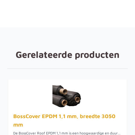
Gerelateerde producten
BossCover EPDM 1,1 mm, breedte 3050
mm
De BossCover Roof EPDM 1,1 mm is een hoogwaardige en duurzame dakfolie voor platte en licht hellende daken. Met een breedte van 3050 mm biedt dit flexibele EPDM-folie uitstekende weerstand tegen UV, ozon en temperatuurschommelingen en jarenlang betrouwbare en waterdichte bescherming. Eenvoudig te verwerken en op maat te snijden.