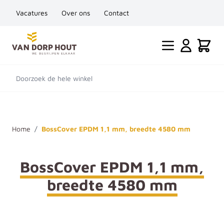
Vacatures
Over ons
Contact
Ga naar de inhoud
Cart
Doorzoek de hele winkel
Home
/
BossCover EPDM 1,1 mm, breedte 4580 mm
BossCover EPDM 1,1 mm,
breedte 4580 mm