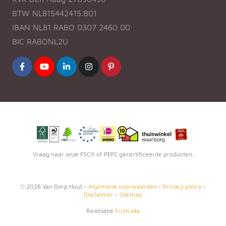
BTW NL815442415.B01
IBAN NL81 RABO 0307 2460 00
BIC RABONL2U
Vraag naar onze FSC® of PEFC gecertificeerde producten.
©
2026
Van Dorp Hout -
Algemene voorwaarden
-
Privacy policy
-
Disclaimer
-
Sitemap
Realisatie
Fruitcake