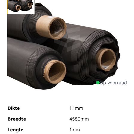
De BossCover Roof EPDM 1,1 mm is een hoogwaardige
en duurzame dakfolie voor platte en licht hellende
daken. Met een breedte van 4580 mm biedt dit
flexibele EPDM-folie uitstekende weerstand tegen UV,
ozon en temperatuurschommelingen en jarenlang
betrouwbare en waterdichte bescherming. Eenvoudig
te verwerken en op maat te snijden.
Op voorraad
Productdetails
Dikte
1.1mm
Breedte
4580mm
Lengte
1mm