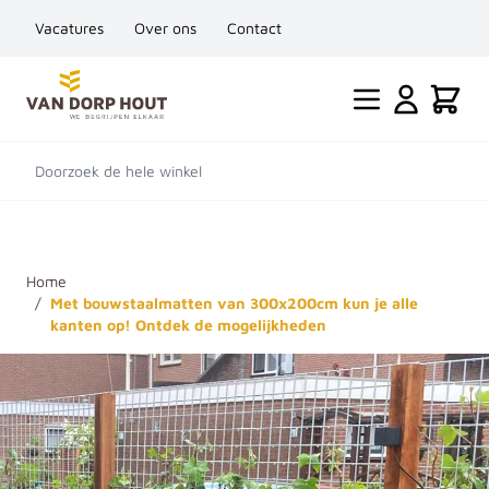
Vacatures
Over ons
Contact
Ga naar de inhoud
Cart
Doorzoek de hele winkel
Home
/
Met bouwstaalmatten van 300x200cm kun je alle
kanten op! Ontdek de mogelijkheden