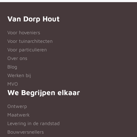
Van Dorp Hout
Voor hoveniers
Voor tuinarchitecten
Voor particulieren
Over ons
Blog
Werken bij
MVO
We Begrijpen elkaar
Ontwerp
Maatwerk
Levering in de randstad
Bouwversnellers