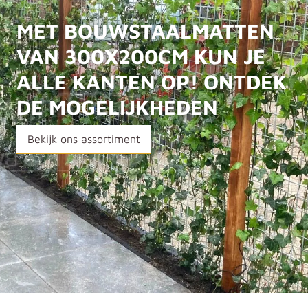
MET BOUWSTAALMATTEN
VAN 300X200CM KUN JE
ALLE KANTEN OP! ONTDEK
DE MOGELIJKHEDEN
Bekijk ons assortiment