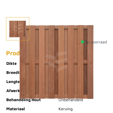
Op voorraad
Productdetails
Dikte
48mm
Breedte
1800mm
Lengte
1800mm
Afwerking
Geschaafd
Behandeling Hout
Onbehandeld
Materiaal
Keruing