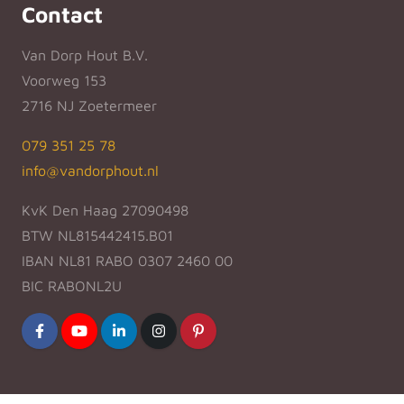
Contact
Van Dorp Hout B.V.
Voorweg 153
2716 NJ Zoetermeer
079 351 25 78
info@vandorphout.nl
KvK Den Haag 27090498
BTW NL815442415.B01
IBAN NL81 RABO 0307 2460 00
BIC RABONL2U