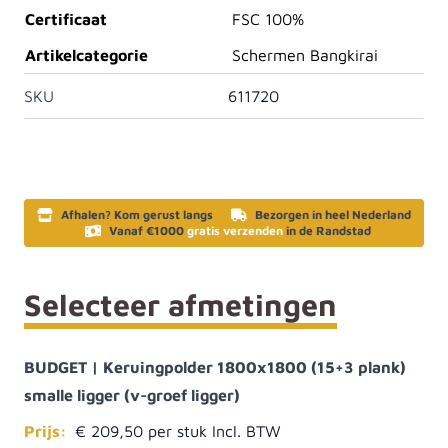
Certificaat
FSC 100%
Artikelcategorie
Schermen Bangkirai
SKU
611720
Afhalen? Kom gerust langs
Bezorgen in heel Nederland
Vanaf €1000
gratis verzenden
in de Randstad
Selecteer afmetingen
BUDGET | Keruingpolder 1800x1800 (15+3 plank)
smalle ligger (v-groef ligger)
Prijs:
€ 209,50