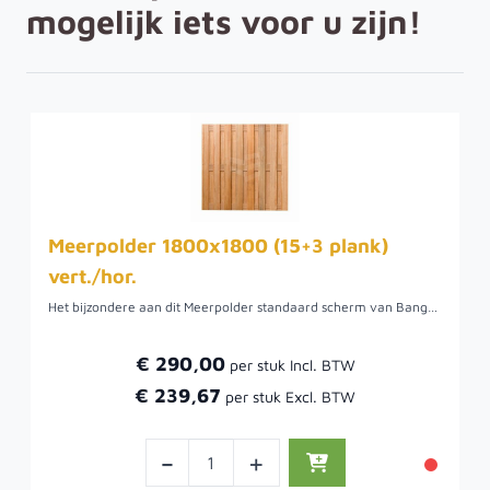
mogelijk iets voor u zijn!
Meerpolder 1800x1800 (15+3 plank)
vert./hor.
Het bijzondere aan dit Meerpolder standaard scherm van Bangkirai hout is dat het zowel verticaal als horizontaal geplaatst kan worden. Het is geschroefd met RVS en maatwerk schermen laten maken, is natuurlijk ook mogelijk. De schermen hebben een lange levensduur, namelijk tot 20-25 jaar en vergrijst egaal grijs in ongeveer 10 maanden tijd. Het is geen goedkoop scherm, maar is zwaar, van goede kwaliteit en heeft 3 liggers voor extra stevigheid. U kunt eventueel het scherm behandelen met beits, lazuur of olie.Bestel uw Meerpolder tuinscherm en geniet van een solide basis voor uw project!
€ 290,00
€ 239,67
-
+