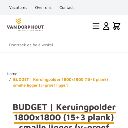
Vacatures
Over ons
Contact
Ga naar de inhoud
Cart
Doorzoek de hele winkel
Home
/
BUDGET | Keruingpolder 1800x1800 (15+3 plank)
smalle ligger (v-groef ligger)
BUDGET | Keruingpolder
1800x1800 (15+3 plank)
smalle ligger (v-groef