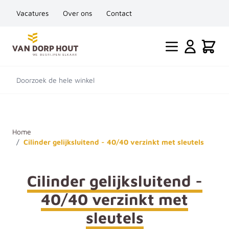
Vacatures
Over ons
Contact
Ga naar de inhoud
Cart
Doorzoek de hele winkel
Home
/
Cilinder gelijksluitend - 40/40 verzinkt met sleutels
Cilinder gelijksluitend -
40/40 verzinkt met
sleutels