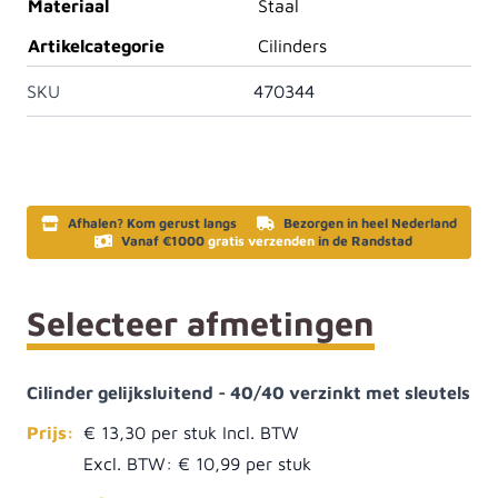
Materiaal
Staal
Artikelcategorie
Cilinders
SKU
470344
Afhalen? Kom gerust langs
Bezorgen in heel Nederland
Vanaf €1000
gratis verzenden
in de Randstad
Selecteer afmetingen
Cilinder gelijksluitend - 40/40 verzinkt met sleutels
Prijs:
€ 13,30
Excl. BTW:
€ 10,99