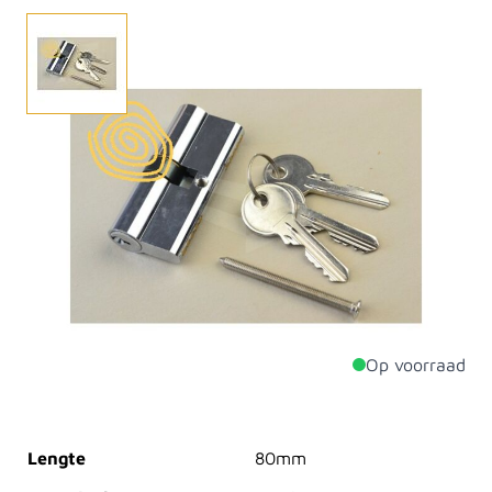
Standaard worden onze cilinders geleverd met 3
sleutels. De cilinders zijn in verschillende maten te
verkrijgen.Uiteraard is het ook mogelijk om gelijk
sluitende cilinders aan te schaffen. Hierdoor heb je
maar één sleutel nodig voor je poortdeur en
schuurdeur. Ook hebben wij cilinders met het SKG
keurmerk.
Op voorraad
Productdetails
Lengte
80mm