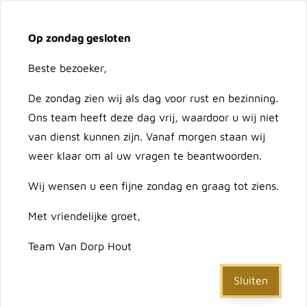
Vacatures
Over ons
Contact
Op zondag gesloten
Ga naar de inhoud
Cart
Beste bezoeker,
De zondag zien wij als dag voor rust en bezinning.
Doorzoek de hele winkel
Ons team heeft deze dag vrij, waardoor u wij niet
van dienst kunnen zijn. Vanaf morgen staan wij
weer klaar om al uw vragen te beantwoorden.
Home
Wij wensen u een fijne zondag en graag tot ziens.
/
Dakpanplaat antraciet: windveer 91 cm (werkend 81
cm)
Met vriendelijke groet,
Team Van Dorp Hout
Dakpanplaat antraciet:
windveer 91 cm (werkend
Sluiten
81 cm)