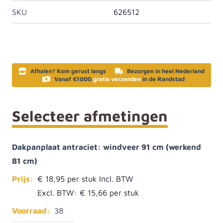
SKU
626512
Afhalen? Kom gerust langs
Bezorgen in heel Nederland
Vanaf €1000
gratis verzenden
in de Randstad
Selecteer afmetingen
Dakpanplaat antraciet: windveer 91 cm (werkend
81 cm)
Prijs:
€ 18,95
Excl. BTW:
€ 15,66
Voorraad:
38