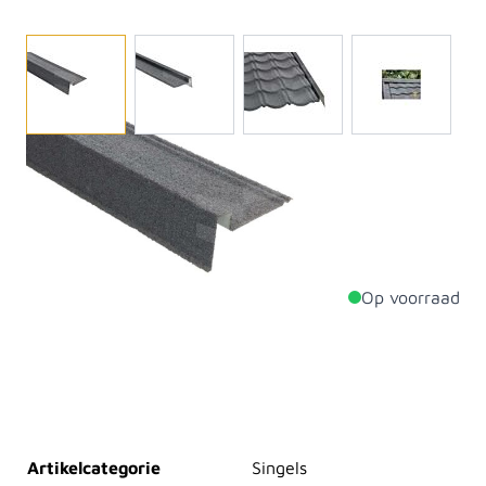
Afwerking oppervlakte dmv granulaat (dus niet
glimmend). Metaal is bewerkt met een aluminium-zink
coating. Zeer eenvoudig te leggen zonder knippen of
zagen. Slechts 6 kg/m2. Advies: dakleer als onderlaag
Op voorraad
Productdetails
Lengte
910mm
Materiaal
Staal
Artikelcategorie
Singels