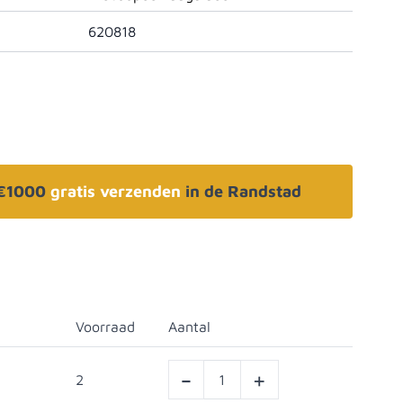
620818
 €1000
gratis verzenden
in de Randstad
Voorraad
Aantal
-
+
2