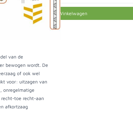
In Winkelwagen
ddel van de
eer bewogen wordt. De
eerzaag of ook wel
kt voor: uitzagen van
n, onregelmatige
 recht-toe recht-aan
en afkortzaag