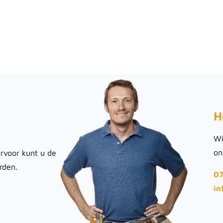
H
Wi
on
rvoor kunt u de
rden.
07
in