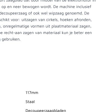
ort zaagblad dat door middel van de elektromotor in
op en neer bewogen wordt. De machine inclusief
 decoupeerzaag of ook wel wipzaag genoemd. De
chikt voor: uitzagen van cirkels, hoeken afronden,
n, onregelmatige vormen uit plaatmateriaal zagen,
oe recht-aan zagen van materiaal kun je beter een
g gebruiken.
117mm
Staal
Decoupeerzaagbladen