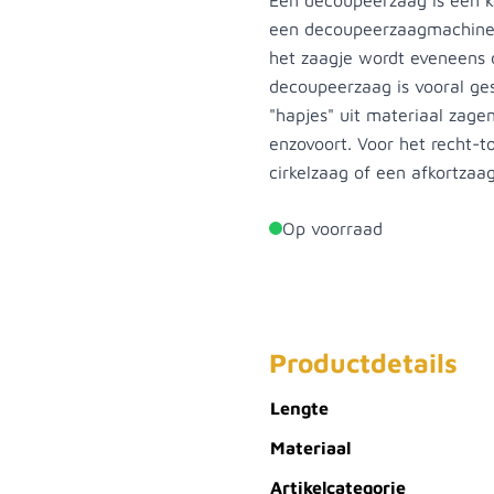
Een decoupeerzaag is een k
een decoupeerzaagmachine 
het zaagje wordt eveneens
decoupeerzaag is vooral ges
"hapjes" uit materiaal zage
enzovoort. Voor het recht-t
cirkelzaag of een afkortzaa
Op voorraad
Productdetails
Lengte
Materiaal
Artikelcategorie