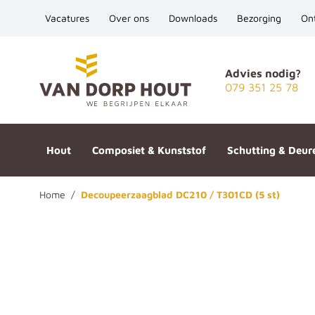
Vacatures
Over ons
Downloads
Bezorging
On
Ga naar de inhoud
Advies nodig?
079 351 25 78
Hout
Composiet & Kunststof
Schutting & Deur
Home
/
Decoupeerzaagblad DC210 / T301CD (5 st)
Decoupeerzaagblad DC210 / T3