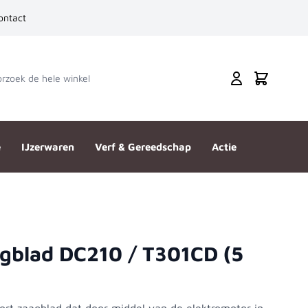
ontact
zoek de hele winkel
Cart
e
IJzerwaren
Verf & Gereedschap
Actie
gblad DC210 / T301CD (5