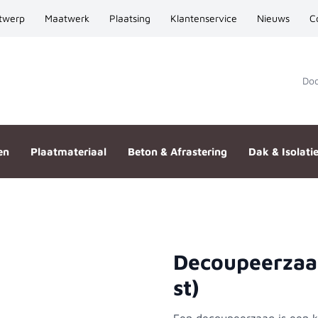
twerp
Maatwerk
Plaatsing
Klantenservice
Nieuws
C
Door
en
Plaatmateriaal
Beton & Afrastering
Dak & Isolati
Decoupeerzaa
01CD (5 st)
st)