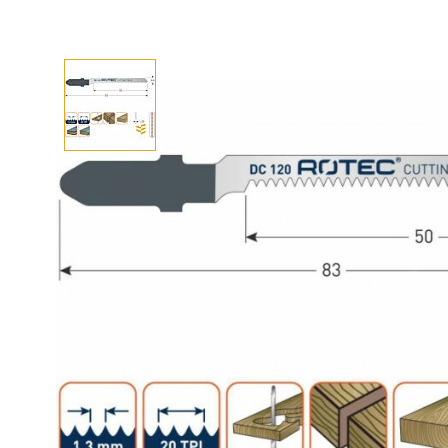
Afhalen? Kom gerust langs
Selecteer afmetingen
Selecteer de gewenste afmetingen
Decoupeerzaagblad DC210 / T301CD (5 st)