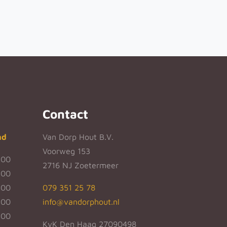
Contact
nd
Van Dorp Hout B.V.
Voorweg 153
:00
2716 NJ Zoetermeer
:00
:00
079 351 25 78
:00
info@vandorphout.nl
:00
KvK Den Haag 27090498