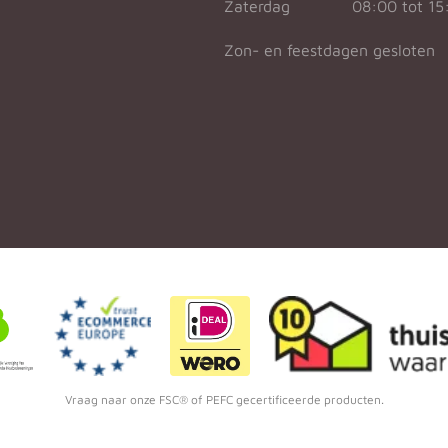
Zaterdag
08:00 tot 15
Zon- en feestdagen gesloten
Vraag naar onze FSC® of PEFC gecertificeerde producten.