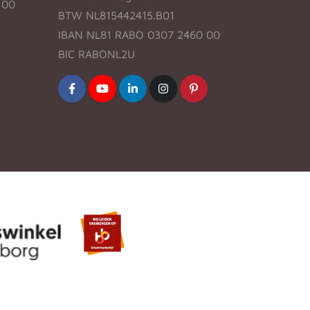
:00
BTW NL815442415.B01
IBAN NL81 RABO 0307 2460 00
BIC RABONL2U