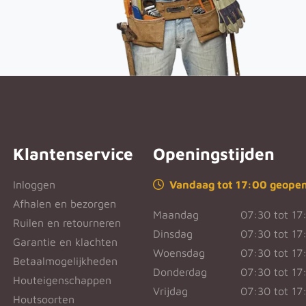
Klantenservice
Openingstijden
Inloggen
Vandaag tot 17:00 geope
Afhalen en bezorgen
Maandag
07:30 tot 17
Ruilen en retourneren
Dinsdag
07:30 tot 17
Garantie en klachten
Woensdag
07:30 tot 17
Betaalmogelijkheden
Donderdag
07:30 tot 17
Houteigenschappen
Vrijdag
07:30 tot 17
Houtsoorten