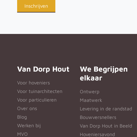
Van Dorp Hout
We Begrijpen
elkaar
Voor hoveniers
Voor tuinarchitecten
Ontwerp
Voor particulieren
Maatwerk
Over ons
Levering in de randstad
Blog
Bouwversnellers
Werken bij
Van Dorp Hout in Beeld
MVO
Hoveniersavond