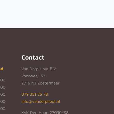
Contact
nd
Van Dorp Hout B.V.
Voorweg 153
:00
2716 NJ Zoetermeer
:00
:00
079 351 25 78
:00
info@vandorphout.nl
:00
KvK Den Haag 27090498