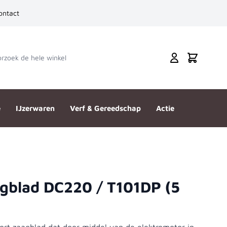
ontact
zoek de hele winkel
Cart
e
IJzerwaren
Verf & Gereedschap
Actie
gblad DC220 / T101DP (5