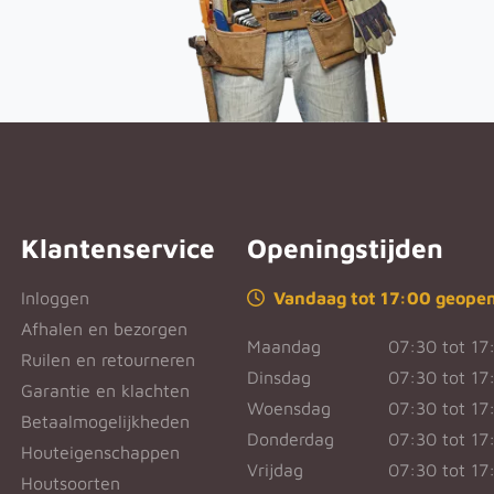
Klantenservice
Openingstijden
Inloggen
Vandaag tot 17:00 geope
Afhalen en bezorgen
Maandag
07:30 tot 17
Ruilen en retourneren
Dinsdag
07:30 tot 17
Garantie en klachten
Woensdag
07:30 tot 17
Betaalmogelijkheden
Donderdag
07:30 tot 17
Houteigenschappen
Vrijdag
07:30 tot 17
Houtsoorten