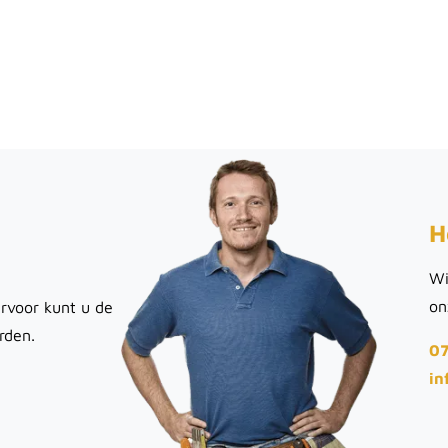
H
Wi
on
rvoor kunt u de
rden.
07
in