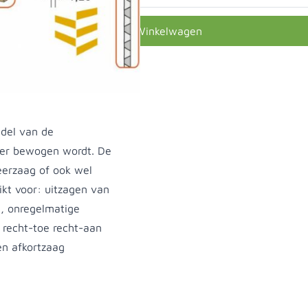
In Winkelwagen
ddel van de
eer bewogen wordt. De
eerzaag of ook wel
kt voor: uitzagen van
n, onregelmatige
 recht-toe recht-aan
en afkortzaag