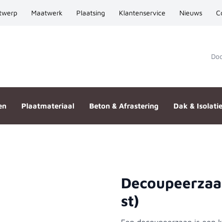
twerp
Maatwerk
Plaatsing
Klantenservice
Nieuws
C
Door
en
Plaatmateriaal
Beton & Afrastering
Dak & Isolati
Decoupeerzaa
01DP (5 st)
st)