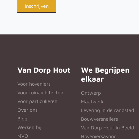
Van Dorp Hout
We Begrijpen
elkaar
Voor hoveniers
Voor tuinarchitecten
Ontwerp
Voor particulieren
Maatwerk
Over ons
Levering in de randstad
Blog
Bouwversnellers
Werken bij
Van Dorp Hout in Beeld
MVO
Hoveniersavond