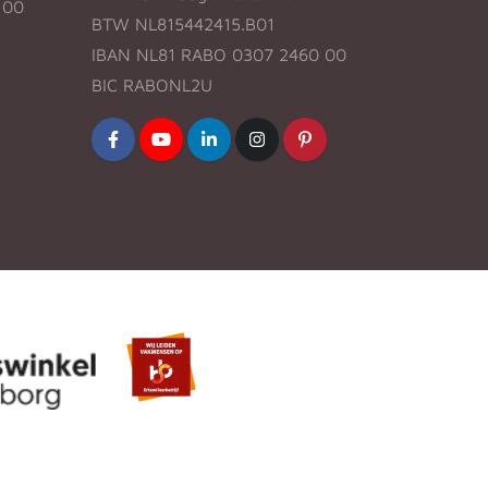
:00
BTW NL815442415.B01
IBAN NL81 RABO 0307 2460 00
BIC RABONL2U