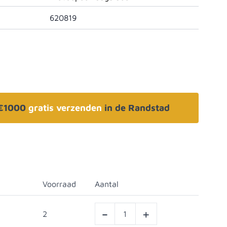
620819
 €1000
gratis verzenden
in de Randstad
Voorraad
Aantal
-
+
2