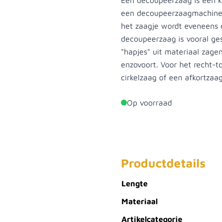
Een decoupeerzaag is een k
een decoupeerzaagmachine 
het zaagje wordt eveneens
decoupeerzaag is vooral ges
"hapjes" uit materiaal zage
enzovoort. Voor het recht-t
cirkelzaag of een afkortzaa
Op voorraad
Productdetails
Lengte
Materiaal
Artikelcategorie