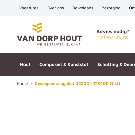
Vacatures
Over ons
Downloads
Bezorging
On
Ga naar de inhoud
Advies nodig?
079 351 25 78
Hout
Composiet & Kunststof
Schutting & Deur
Home
/
Decoupeerzaagblad DC220 / T101DP (5 st)
Decoupeerzaagblad DC220 / T1