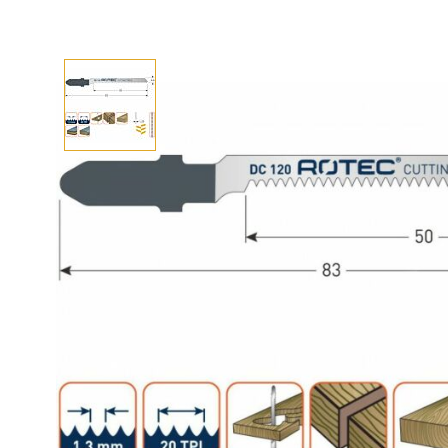
Afhalen? Kom gerust langs
Selecteer afmetingen
Selecteer de gewenste afmetingen
Decoupeerzaagblad DC220 / T101DP (5 st)