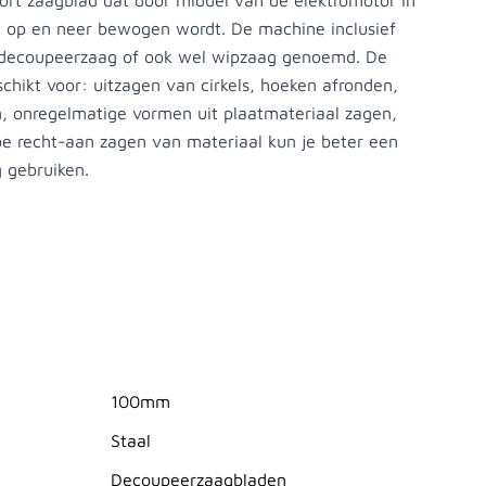
ort zaagblad dat door middel van de elektromotor in
op en neer bewogen wordt. De machine inclusief
 decoupeerzaag of ook wel wipzaag genoemd. De
chikt voor: uitzagen van cirkels, hoeken afronden,
n, onregelmatige vormen uit plaatmateriaal zagen,
oe recht-aan zagen van materiaal kun je beter een
g gebruiken.
100mm
Staal
Decoupeerzaagbladen