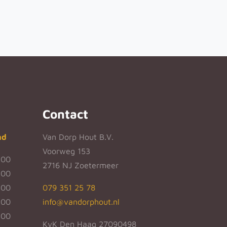
Contact
nd
Van Dorp Hout B.V.
Voorweg 153
:00
2716 NJ Zoetermeer
:00
:00
079 351 25 78
:00
info@vandorphout.nl
:00
KvK Den Haag 27090498