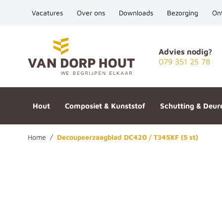
Vacatures
Over ons
Downloads
Bezorging
On
Ga naar de inhoud
Advies nodig?
079 351 25 78
Hout
Composiet & Kunststof
Schutting & Deur
Home
/
Decoupeerzaagblad DC420 / T345XF (5 st)
Decoupeerzaagblad DC420 / T3