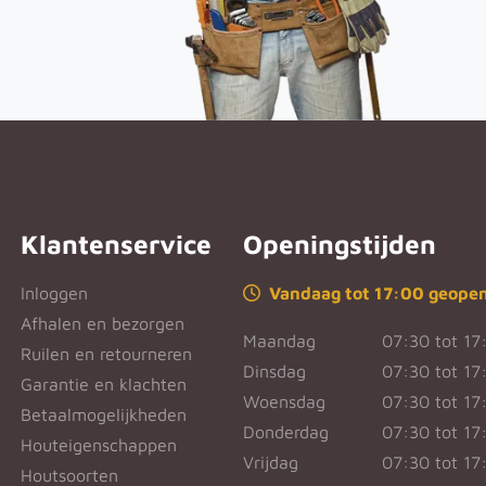
Klantenservice
Openingstijden
Inloggen
Vandaag tot 17:00 geope
Afhalen en bezorgen
Maandag
07:30 tot 17
Ruilen en retourneren
Dinsdag
07:30 tot 17
Garantie en klachten
Woensdag
07:30 tot 17
Betaalmogelijkheden
Donderdag
07:30 tot 17
Houteigenschappen
Vrijdag
07:30 tot 17
Houtsoorten