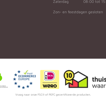
Zaterdag
08:00 tot 15
Zon- en feestdagen gesloten
Vraag naar onze FSC® of PEFC gecertificeerde producten.