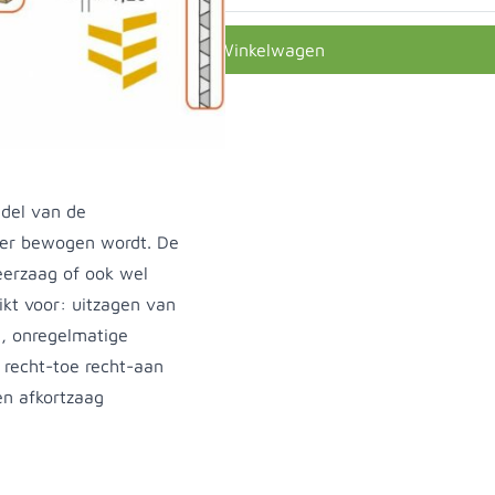
In Winkelwagen
ddel van de
eer bewogen wordt. De
eerzaag of ook wel
kt voor: uitzagen van
n, onregelmatige
 recht-toe recht-aan
en afkortzaag