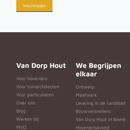
Van Dorp Hout
We Begrijpen
elkaar
Voor hoveniers
Voor tuinarchitecten
Ontwerp
Voor particulieren
Maatwerk
Over ons
Levering in de randstad
Blog
Bouwversnellers
Werken bij
Van Dorp Hout in Beeld
MVO
Hoveniersavond