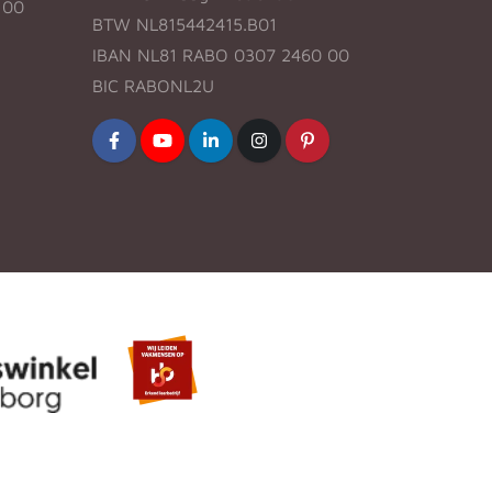
:00
BTW NL815442415.B01
IBAN NL81 RABO 0307 2460 00
BIC RABONL2U