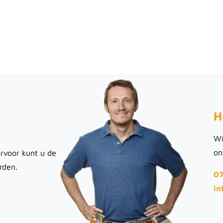
H
Wi
on
rvoor kunt u de
rden.
07
in