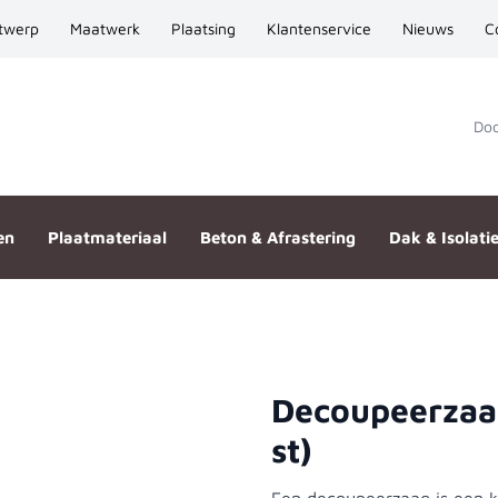
twerp
Maatwerk
Plaatsing
Klantenservice
Nieuws
C
Door
en
Plaatmateriaal
Beton & Afrastering
Dak & Isolati
Decoupeerzaa
45XF (5 st)
st)