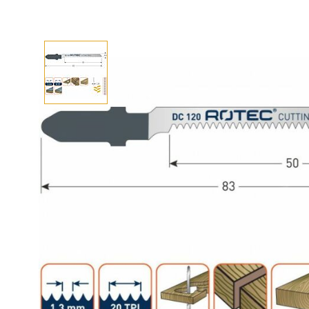
Afhalen? Kom gerust langs
Selecteer afmetingen
Selecteer de gewenste afmetingen
Decoupeerzaagblad DC420 / T345XF (5 st)