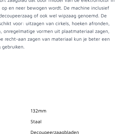
ort zaagblad dat door middel van de elektromotor in
op en neer bewogen wordt. De machine inclusief
 decoupeerzaag of ook wel wipzaag genoemd. De
chikt voor: uitzagen van cirkels, hoeken afronden,
n, onregelmatige vormen uit plaatmateriaal zagen,
oe recht-aan zagen van materiaal kun je beter een
g gebruiken.
132mm
Staal
Decoupeerzaagbladen