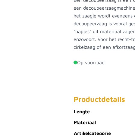
Een decoupeerzaag is een k
een decoupeerzaagmachine 
het zaagje wordt eveneens
decoupeerzaag is vooral ges
"hapjes" uit materiaal zage
enzovoort. Voor het recht-t
cirkelzaag of een afkortzaa
Op voorraad
Productdetails
Lengte
Materiaal
Artikelcategorie