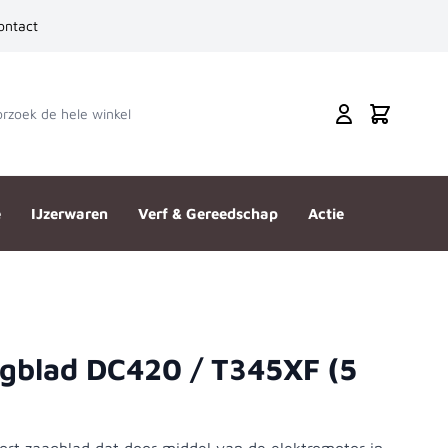
ontact
zoek de hele winkel
Cart
e
IJzerwaren
Verf & Gereedschap
Actie
gblad DC420 / T345XF (5