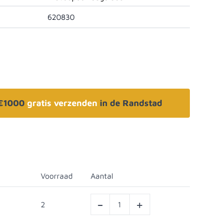
620830
 €1000
gratis verzenden
in de Randstad
Voorraad
Aantal
-
+
2