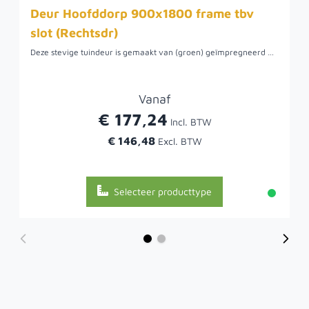
Deur Hoofddorp 900x1800 frame tbv
slot (Rechtsdr)
Deze stevige tuindeur is gemaakt van (groen) geïmpregneerd Noord-Europees vurenhout. Vurenhout komt van de fijnspar en is in Nederland de meest gebruikte naaldhoutsoort. Het is makkelijk bewerkbaar hout en relatief goedkoop. De kleur van vuren is bleek tot witachtig met een zachte tekening. Na langdurige blootstelling aan licht wordt het hout geelbruin van kleur. Vuren is niet een heel duurzaam soort hout, maar is wel een relatief makkelijk te impregneren, verven, beitsen en af te lakken houtsoort wat het weer erg eenvoudig bewerkbaar maakt.
Vanaf
€ 177,24
€ 146,48
Selecteer producttype