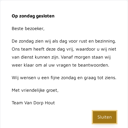
Vacatures
Over ons
Contact
Op zondag gesloten
Ga naar de inhoud
Cart
Beste bezoeker,
De zondag zien wij als dag voor rust en bezinning.
Doorzoek de hele winkel
Ons team heeft deze dag vrij, waardoor u wij niet
van dienst kunnen zijn. Vanaf morgen staan wij
weer klaar om al uw vragen te beantwoorden.
Home
Wij wensen u een fijne zondag en graag tot ziens.
/
Deur Hoofddorp 900x1800 frame tbv slot (Linksdr)
Met vriendelijke groet,
Deur Hoofddorp 900x1800
Team Van Dorp Hout
frame tbv slot (Linksdr)
Sluiten