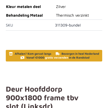
Kleur metalen deel
Zilver
Behandeling Metaal
Thermisch verzinkt
SKU
311309-bundel
Afhalen? Kom gerust langs
Bezorgen in heel Nederland
Vanaf €1000
gratis verzenden
in de Randstad
Deur Hoofddorp
900x1800 frame tbv
slot (Linksdr)