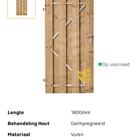
Stevige tuindeur van geïmpregneerd Noord-Europees
vurenhout. De planken zijn 18x145 mm en geschroefd
op een stalen frame. Wij kunnen deze deuren ook
voor u op maat maken.
Op voorraad
Productdetails
Dikte
56mm
Breedte
900mm
Lengte
1800mm
Behandeling Hout
Geïmpregneerd
Materiaal
Vuren