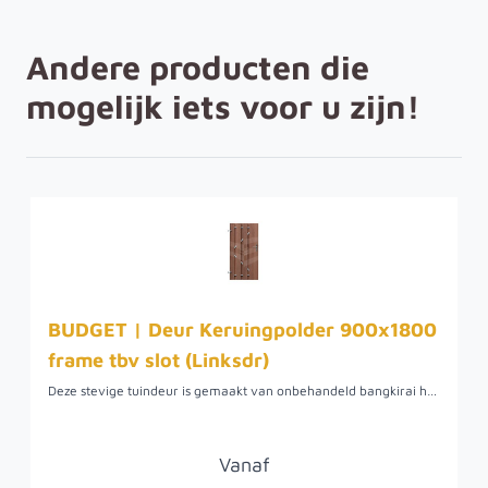
Andere producten die
mogelijk iets voor u zijn!
BUDGET | Deur Keruingpolder 900x1800
frame tbv slot (Linksdr)
Deze stevige tuindeur is gemaakt van onbehandeld bangkirai hout. De planken zijn 16 x 145 millimeter en geschroefd op een stalen frame. Wij kunnen deze deuren uiteraard ook voor u op maat maken. Linksdraaiend, oftewel: als de deur naar u toe open gaat, zitten de scharnieren aan uw linkerkant. Door het stalen frame sluit de deur altijd goed en makkelijk met een minimale werking. De deur gaat wel 25 tot 30 jaar mee. De deur is door de goede kwaliteit van het hout wat prijziger, maar dit staat weer in verhouding met de lange levensduur van de deur. De deur is zwaar en van goede kwaliteit, dus goede verankering en bevestiging zijn een vereiste.
Vanaf