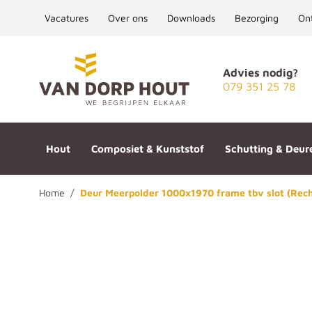
Vacatures
Over ons
Downloads
Bezorging
On
Ga naar de inhoud
Advies nodig?
079 351 25 78
Hout
Composiet & Kunststof
Schutting & Deur
Home
/
Deur Meerpolder 1000x1970 frame tbv slot (Rech
Deur Meerpolder 1000x1970 fr