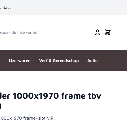
ontact
zoek de hele winkel
Cart
e
IJzerwaren
Verf & Gereedschap
Actie
der 1000x1970 frame tbv
)
1000x1970 frame+slot v.R.