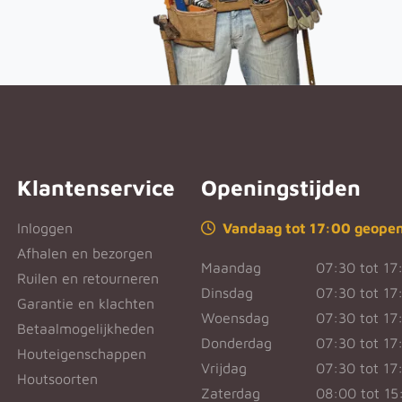
Klantenservice
Openingstijden
Inloggen
Vandaag tot 17:00 geope
Afhalen en bezorgen
Maandag
07:30 tot 17
Ruilen en retourneren
Dinsdag
07:30 tot 17
Garantie en klachten
Woensdag
07:30 tot 17
Betaalmogelijkheden
Donderdag
07:30 tot 17
Houteigenschappen
Vrijdag
07:30 tot 17
Houtsoorten
Zaterdag
08:00 tot 15