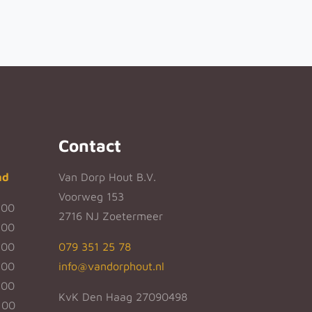
Contact
nd
Van Dorp Hout B.V.
Voorweg 153
:00
2716 NJ Zoetermeer
:00
:00
079 351 25 78
:00
info@vandorphout.nl
:00
KvK Den Haag 27090498
:00