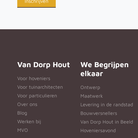
Van Dorp Hout
We Begrijpen
elkaar
Voor hoveniers
Voor tuinarchitecten
Ontwerp
Voor particulieren
Maatwerk
Over ons
Levering in de randstad
Blog
Bouwversnellers
Werken bij
Van Dorp Hout in Beeld
MVO
Hoveniersavond