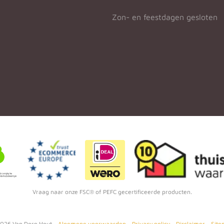
Zon- en feestdagen gesloten
Vraag naar onze FSC® of PEFC gecertificeerde producten.
026
Van Dorp Hout -
Algemene voorwaarden
-
Privacy policy
-
Disclaimer
-
Site