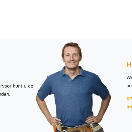
H
Wi
on
rvoor kunt u de
rden.
07
in