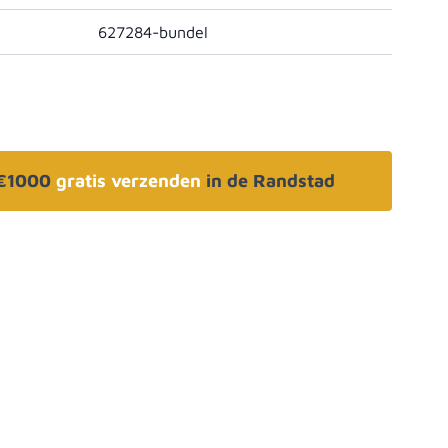
627284-bundel
 €1000
gratis verzenden
in de Randstad