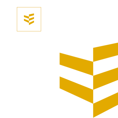
Afhalen? Kom gerust langs
Productomschrijving
Deur Meerpolder bangkirai 1000x1970 frame+slot v.R