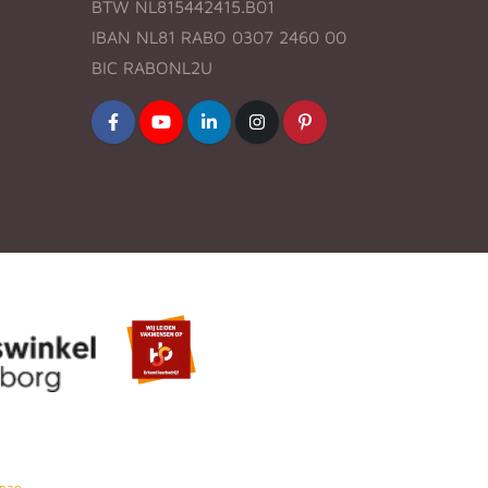
BTW NL815442415.B01
IBAN NL81 RABO 0307 2460 00
BIC RABONL2U
map