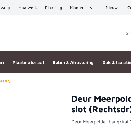
twerp
Maatwerk
Plaatsing
Klantenservice
Nieuws
C
Door
en
Plaatmateriaal
Beton & Afrastering
Dak & Isolati
tsdr)
Deur Meerpol
ame tbv slot (Rechtsdr)
slot (Rechtsdr
Deur Meerpolder bangkirai 