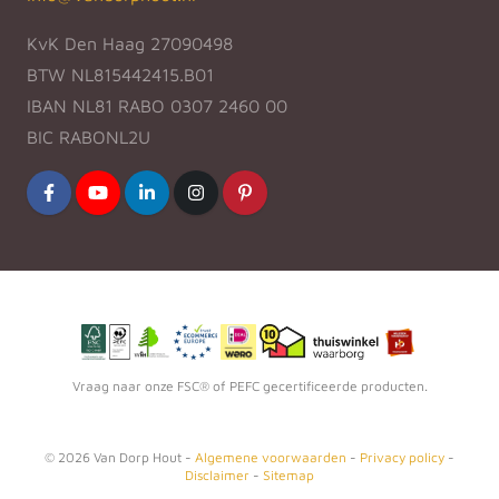
KvK Den Haag 27090498
BTW NL815442415.B01
IBAN NL81 RABO 0307 2460 00
BIC RABONL2U
Vraag naar onze FSC® of PEFC gecertificeerde producten.
©
2026
Van Dorp Hout -
Algemene voorwaarden
-
Privacy policy
-
Disclaimer
-
Sitemap