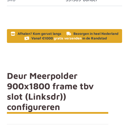
Afhalen? Kom gerust langs
Bezorgen in heel Nederland
Vanaf €1000
gratis verzenden
in de Randstad
Deur Meerpolder
900x1800 frame tbv
slot (Linksdr))
configureren