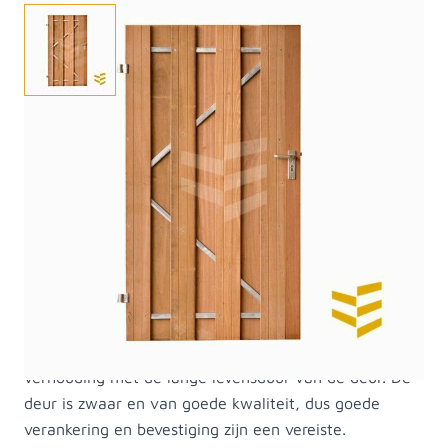
Deze stevige tuindeur is gemaakt van onbehandeld
bangkirai hout. De planken zijn 16 x 145 millimeter en
geschroefd op een stalen frame. Wij kunnen deze
deuren uiteraard ook voor u op maat maken.
Linksdraaiend, oftewel: als de deur naar u toe open
gaat, zitten de scharnieren aan uw linkerkant. Door
het stalen frame sluit de deur altijd goed en makkelijk
met een minimale werking. De deur gaat wel 25 tot
30 jaar mee. De deur is door de goede kwaliteit van
het hout wat prijziger, maar dit staat weer in
verhouding met de lange levensduur van de deur. De
deur is zwaar en van goede kwaliteit, dus goede
verankering en bevestiging zijn een vereiste.