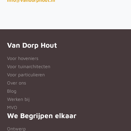
info@vandorphout.nl
Van Dorp Hout
Voor hoveniers
Voor tuinarchitecten
Voor particulieren
Over ons
Blog
Werken bij
MVO
We Begrijpen elkaar
Ontwerp