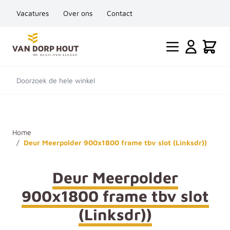
Vacatures
Over ons
Contact
Ga naar de inhoud
Cart
Doorzoek de hele winkel
Home
/
Deur Meerpolder 900x1800 frame tbv slot (Linksdr))
Deur Meerpolder
900x1800 frame tbv slot
(Linksdr))