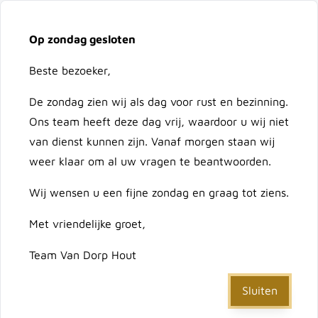
Vacatures
Over ons
Contact
Op zondag gesloten
Ga naar de inhoud
Cart
Beste bezoeker,
De zondag zien wij als dag voor rust en bezinning.
Doorzoek de hele winkel
Ons team heeft deze dag vrij, waardoor u wij niet
van dienst kunnen zijn. Vanaf morgen staan wij
weer klaar om al uw vragen te beantwoorden.
Home
Wij wensen u een fijne zondag en graag tot ziens.
/
Deur Vloerdorp 1000x1997 frame tbv slot tbv kozijn
(Linksdr) (enk)
Met vriendelijke groet,
Deur Vloerdorp 1000x1997
Team Van Dorp Hout
frame tbv slot tbv kozijn
Sluiten
(Linksdr) (enk)