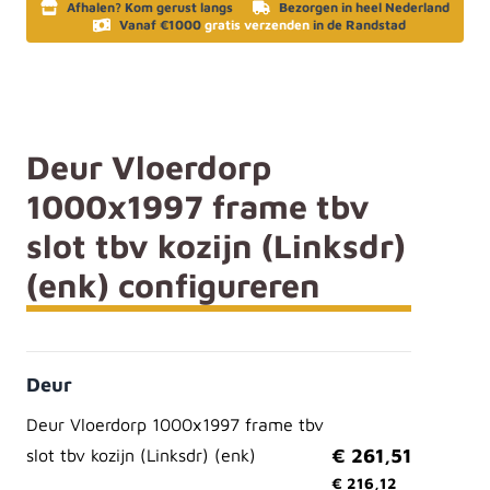
Afhalen? Kom gerust langs
Bezorgen in heel Nederland
Vanaf €1000
gratis verzenden
in de Randstad
Deur Vloerdorp
1000x1997 frame tbv
slot tbv kozijn (Linksdr)
(enk) configureren
Deur
Deur Vloerdorp 1000x1997 frame tbv
+
€ 261,51
slot tbv kozijn (Linksdr) (enk)
€ 216,12