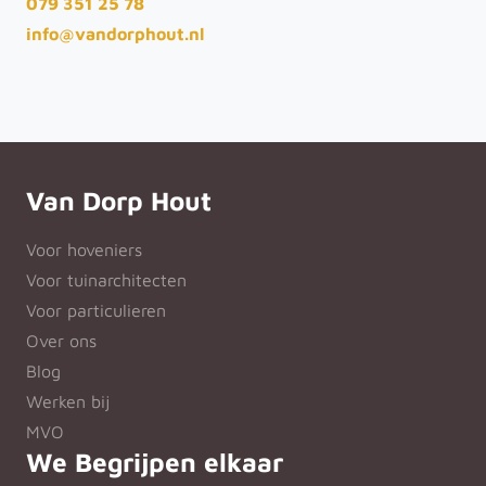
079 351 25 78
info@vandorphout.nl
Van Dorp Hout
Voor hoveniers
Voor tuinarchitecten
Voor particulieren
Over ons
Blog
Werken bij
MVO
We Begrijpen elkaar