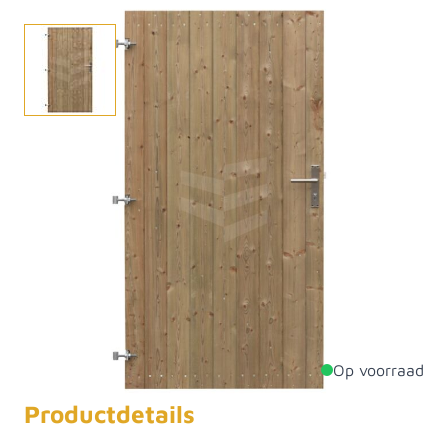
Deze stevige linksdraaiende deur Vloerdorp is
gemaakt van (groen) geïmpregneerd Noord-Europees
vurenhout. De planken van de deur zijn 18x115 mm en
verticaal op een stalen frame geschroefd. De deur is
enkelzijdig bekleed maar kan uiteraard ook
dubbelzijdig bekleed worden op verzoek. Deze dichte
tuindeur is ook leverbaar met een raam en heeft een
lange levensduur.
Op voorraad
Productdetails