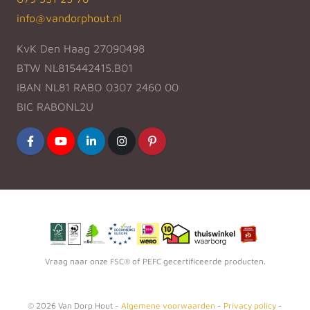
info@vandorphout.nl
KvK Den Haag 27090498
BTW NL815442415.B01
IBAN NL81 RABO 0307 2460 00
BIC RABONL2U
Vraag naar onze FSC® of PEFC gecertificeerde producten.
©
2026
Van Dorp Hout -
Algemene voorwaarden
-
Privacy policy
-