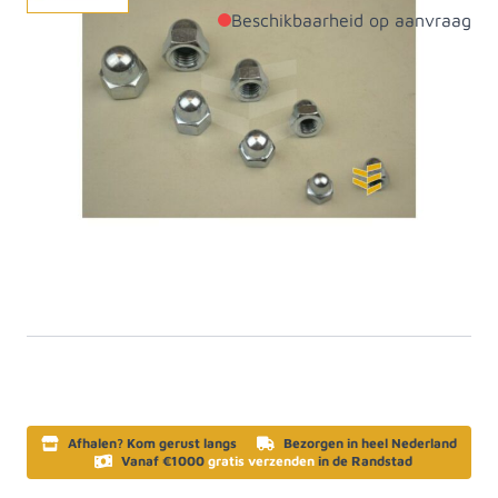
Beschikbaarheid op aanvraag
Productdetails
Diameter
8mm
Aantal per verpakking
200
Materiaal
Staal
Bevestigingsmateriaal:
Artikelcategorie
diverse
SKU
402008
Afhalen? Kom gerust langs
Bezorgen in heel Nederland
Vanaf €1000
gratis verzenden
in de Randstad