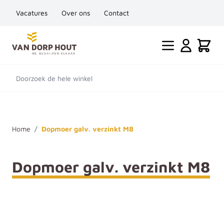
Vacatures
Over ons
Contact
Ga naar de inhoud
Cart
Doorzoek de hele winkel
Home
/
Dopmoer galv. verzinkt M8
Dopmoer galv. verzinkt M8