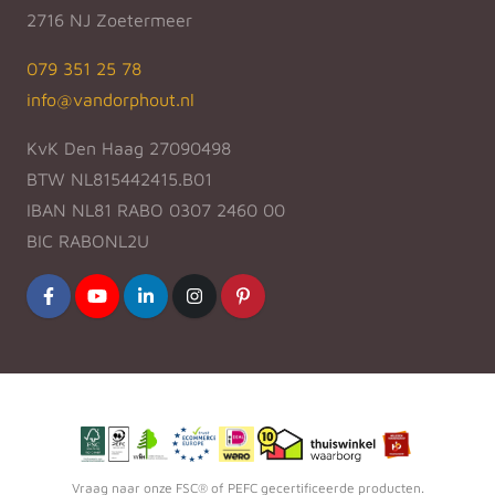
2716 NJ Zoetermeer
079 351 25 78
info@vandorphout.nl
KvK Den Haag 27090498
BTW NL815442415.B01
IBAN NL81 RABO 0307 2460 00
BIC RABONL2U
Vraag naar onze FSC® of PEFC gecertificeerde producten.