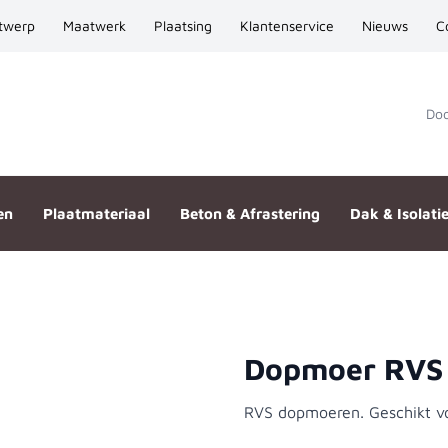
twerp
Maatwerk
Plaatsing
Klantenservice
Nieuws
C
Door
en
Plaatmateriaal
Beton & Afrastering
Dak & Isolati
Dopmoer RVS
RVS dopmoeren. Geschikt vo