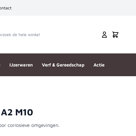
ontact
zoek de hele winkel
Cart
e
IJzerwaren
Verf & Gereedschap
Actie
 A2 M10
or corrosieve omgevingen.