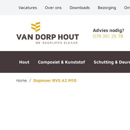
Vacatures
Over ons
Downloads
Bezorging
On
Ga naar de inhoud
Advies nodig?
079 351 25 78
Hout
Composiet & Kunststof
Schutting & Deur
Home
/
Dopmoer RVS A2 M10
Dopmoer RVS A2 M10