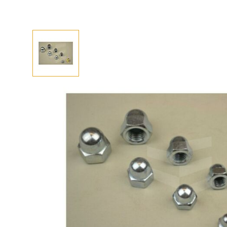
Afhalen? Kom gerust langs
Selecteer afmetingen
Selecteer de gewenste afmetingen
Dopmoer RVS A2 M10