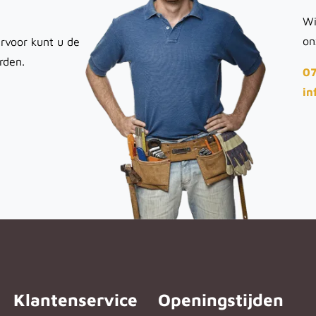
Wi
on
rvoor kunt u de
rden.
07
in
Klantenservice
Openingstijden