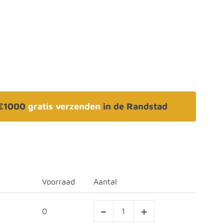
 €1000
gratis verzenden
in de Randstad
Voorraad
Aantal
-
+
0