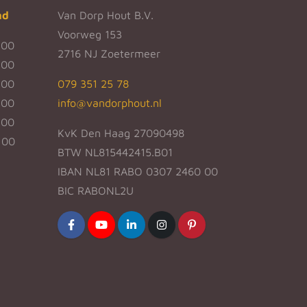
nd
Van Dorp Hout B.V.
Voorweg 153
:00
2716 NJ Zoetermeer
:00
:00
079 351 25 78
:00
info@vandorphout.nl
:00
KvK Den Haag 27090498
:00
BTW NL815442415.B01
IBAN NL81 RABO 0307 2460 00
BIC RABONL2U