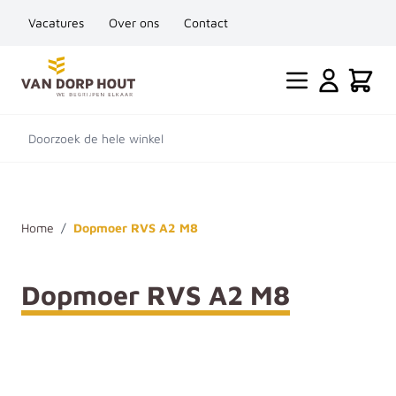
Vacatures
Over ons
Contact
Ga naar de inhoud
Cart
Doorzoek de hele winkel
Home
/
Dopmoer RVS A2 M8
Dopmoer RVS A2 M8