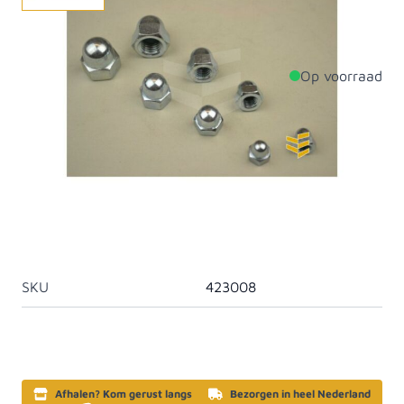
RVS dopmoeren. Geschikt voor corrosieve omgevingen.
Op voorraad
Productdetails
Diameter
8mm
Aantal per verpakking
100
Materiaal
Staal
Artikelcategorie
Dopmoeren
SKU
423008
Afhalen? Kom gerust langs
Bezorgen in heel Nederland