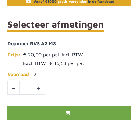
Vanaf €1000
gratis verzenden
in de Randstad
Selecteer afmetingen
Dopmoer RVS A2 M8
Prijs:
€ 20,00
Excl. BTW:
€ 16,53
Voorraad:
2
-
+