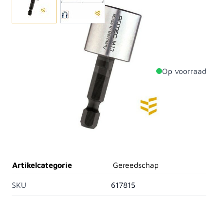
Draai moeren en bouten los- en vast door middel van
een dopsleutel. Verkrijgbaar in diverse afmetingen.
Op voorraad
Productdetails
Diameter
6.3mm
Lengte
50mm
Materiaal
Staal
Artikelcategorie
Gereedschap
SKU
617815