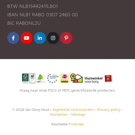
BTW NL815442415.B01
IBAN NL81 RABO 0307 2460 00
BIC RABONL2U
Vraag naar onze FSC® of PEFC gecertificeerde producten.
©
2026
Van Dorp Hout -
Algemene voorwaarden
-
Privacy policy
-
Disclaimer
-
Sitemap
Realisatie
Fruitcake