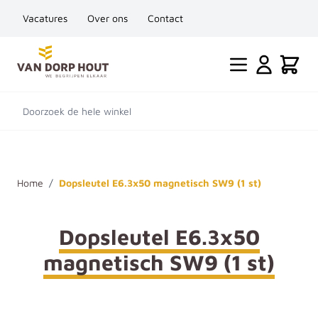
Vacatures
Over ons
Contact
Ga naar de inhoud
Cart
Doorzoek de hele winkel
Home
/
Dopsleutel E6.3x50 magnetisch SW9 (1 st)
Dopsleutel E6.3x50
magnetisch SW9 (1 st)