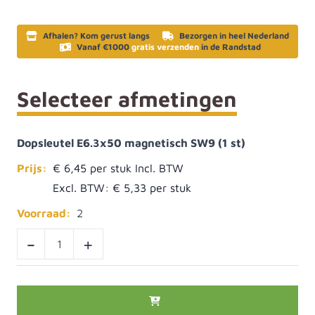
Afhalen? Kom gerust langs
Bezorgen in heel Nederland
Vanaf €1000
gratis verzenden
in de Randstad
Selecteer afmetingen
Dopsleutel E6.3x50 magnetisch SW9 (1 st)
Prijs:
€ 6,45
Excl. BTW:
€ 5,33
Voorraad:
2
-
+