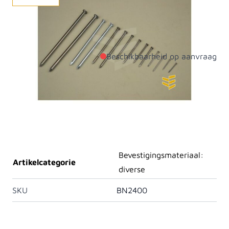
Verbind hout met stalen draadnagels. Verkrijgbaar in
diverse afmetingen.
Beschikbaarheid op aanvraag
Productdetails
Diameter
3.5mm
Lengte
80mm
Materiaal
Staal
Bevestigingsmateriaal:
Artikelcategorie
diverse
SKU
BN2400