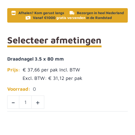
Afhalen? Kom gerust langs
Bezorgen in heel Nederland
Vanaf €1000
gratis verzenden
in de Randstad
Selecteer afmetingen
Draadnagel 3.5 x 80 mm
Prijs:
€ 37,66
Excl. BTW:
€ 31,12
Voorraad:
0
-
+