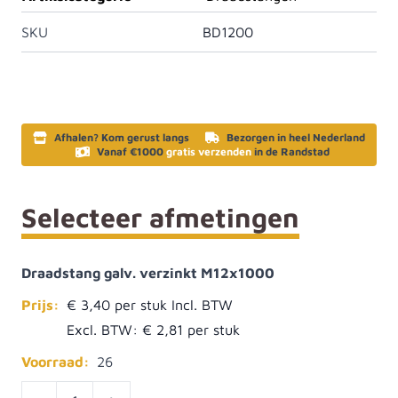
SKU
BD1200
Afhalen? Kom gerust langs
Bezorgen in heel Nederland
Vanaf €1000
gratis verzenden
in de Randstad
Selecteer afmetingen
Draadstang galv. verzinkt M12x1000
Prijs:
€ 3,40
Excl. BTW:
€ 2,81
Voorraad:
26