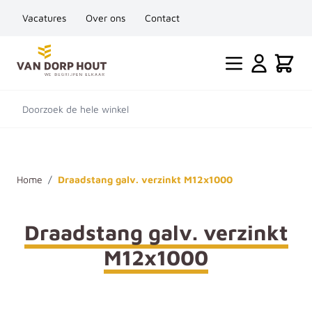
Vacatures
Over ons
Contact
Ga naar de inhoud
Cart
Doorzoek de hele winkel
Home
/
Draadstang galv. verzinkt M12x1000
Draadstang galv. verzinkt
M12x1000