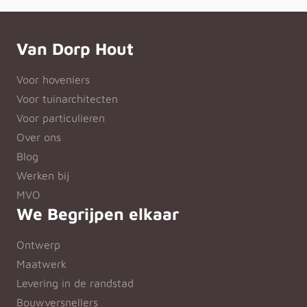
Van Dorp Hout
Voor hoveniers
Voor tuinarchitecten
Voor particulieren
Over ons
Blog
Werken bij
MVO
We Begrijpen elkaar
Ontwerp
Maatwerk
Levering in de randstad
Bouwversnellers