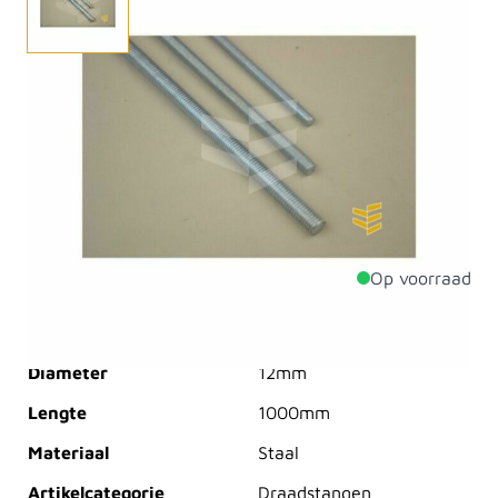
Deze draadstang galv. verzinkt M12x1000 kunt u
gebruiken om twee of meer delen stevig aan elkaar te
verbinden. Ook kunt u een draadstang gebruiken bij
het opvangen van zware belastingen in houten
constructies.Bestel vandaag uw draadstang en creëer
sterke verbindingen in uw project!
Op voorraad
Productdetails
Diameter
12mm
Lengte
1000mm
Materiaal
Staal
Artikelcategorie
Draadstangen