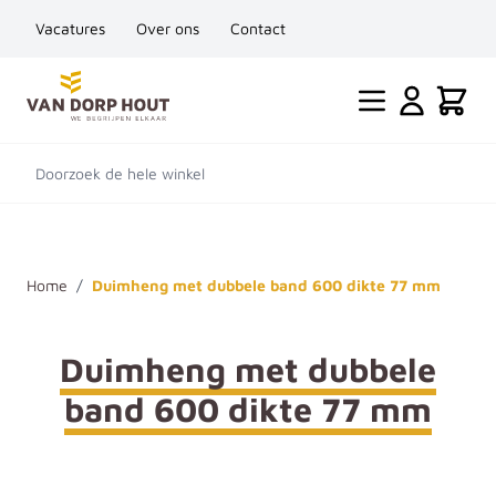
Vacatures
Over ons
Contact
Ga naar de inhoud
Cart
Doorzoek de hele winkel
Home
/
Duimheng met dubbele band 600 dikte 77 mm
Duimheng met dubbele
band 600 dikte 77 mm