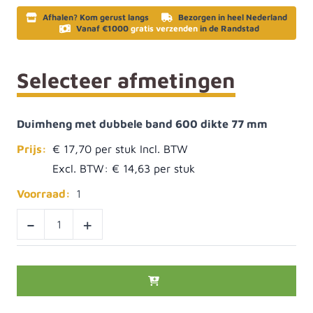
Afhalen? Kom gerust langs
Bezorgen in heel Nederland
Vanaf €1000
gratis verzenden
in de Randstad
Selecteer afmetingen
Duimheng met dubbele band 600 dikte 77 mm
Prijs:
€ 17,70
Excl. BTW:
€ 14,63
Voorraad:
1
-
+