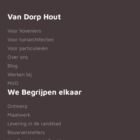
Van Dorp Hout
Voor hoveniers
Voor tuinarchitecten
Voor particulieren
Over ons
Blog
Werken bij
MVO
We Begrijpen elkaar
Ontwerp
Maatwerk
Levering in de randstad
Bouwversnellers