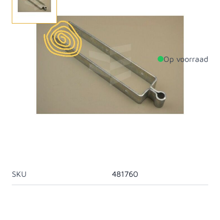
Heng met dubbele band 450 dikte 77 mm.
Op voorraad
Productdetails
Lengte
600mm
Materiaal
Staal
Artikelcategorie
Duimhengen
Behandeling Metaal
Gegalvaniseerd
SKU
481760