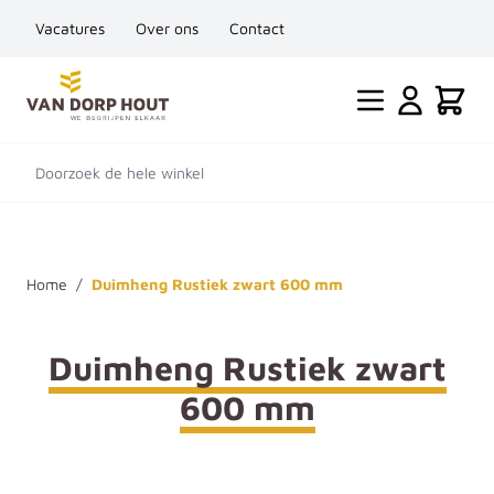
Vacatures
Over ons
Contact
Ga naar de inhoud
Cart
Doorzoek de hele winkel
Home
/
Duimheng Rustiek zwart 600 mm
Duimheng Rustiek zwart
600 mm