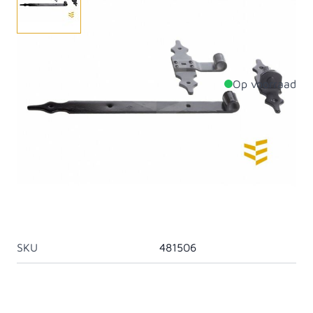
Breedte 45 mm, dikte 5 mm, zwart gepoedercoat.
Op voorraad
Productdetails
Lengte
600mm
Materiaal
Staal
Artikelcategorie
Duimhengen
Behandeling Metaal
Gegalvaniseerd
SKU
481506