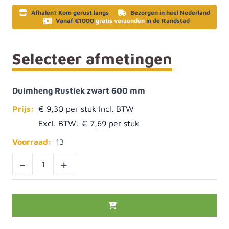
Afhalen? Kom gerust langs
Bezorgen in heel Nederland
Vanaf €1000
gratis verzenden
in de Randstad
Selecteer afmetingen
Duimheng Rustiek zwart 600 mm
Prijs:
€ 9,30
Excl. BTW:
€ 7,69
Voorraad:
13
-
+