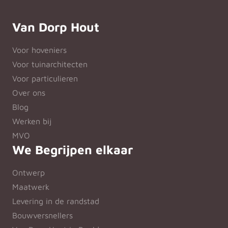
Van Dorp Hout
Voor hoveniers
Voor tuinarchitecten
Voor particulieren
Over ons
Blog
Werken bij
MVO
We Begrijpen elkaar
Ontwerp
Maatwerk
Levering in de randstad
Bouwversnellers