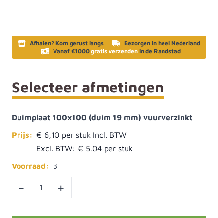
Afhalen? Kom gerust langs
Bezorgen in heel Nederland
Vanaf €1000
gratis verzenden
in de Randstad
Selecteer afmetingen
Duimplaat 100x100 (duim 19 mm) vuurverzinkt
Prijs:
€ 6,10
Excl. BTW:
€ 5,04
Voorraad:
3
-
+