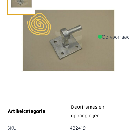
Plaat 100x100 mm.
Op voorraad
Productdetails
Diameter
19mm
Breedte
100mm
Lengte
100mm
Materiaal
Staal
Deurframes en
Artikelcategorie
ophangingen
SKU
482419