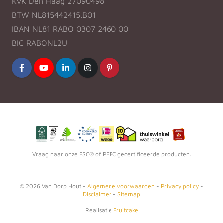
KvK Den Haag 27090498
BTW NL815442415.B01
IBAN NL81 RABO 0307 2460 00
BIC RABONL2U
Vraag naar onze FSC® of PEFC gecertificeerde producten.
©
2026
Van Dorp Hout -
Algemene voorwaarden
-
Privacy policy
-
Disclaimer
-
Sitemap
Realisatie
Fruitcake