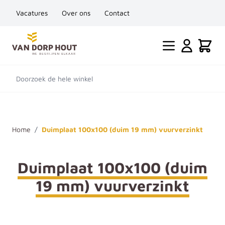
Vacatures
Over ons
Contact
Ga naar de inhoud
Cart
Doorzoek de hele winkel
Home
/
Duimplaat 100x100 (duim 19 mm) vuurverzinkt
Duimplaat 100x100 (duim
19 mm) vuurverzinkt