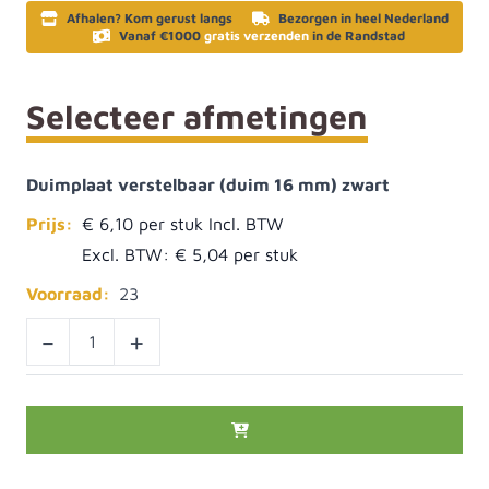
Afhalen? Kom gerust langs
Bezorgen in heel Nederland
Vanaf €1000
gratis verzenden
in de Randstad
Selecteer afmetingen
Duimplaat verstelbaar (duim 16 mm) zwart
Prijs:
€ 6,10
Excl. BTW:
€ 5,04
Voorraad:
23
-
+