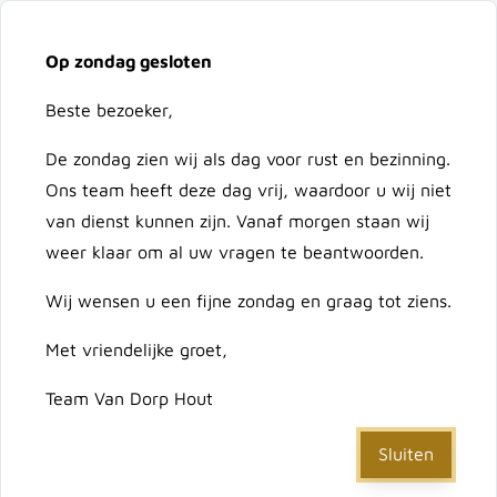
Vacatures
Over ons
Contact
Op zondag gesloten
Ga naar de inhoud
Cart
Beste bezoeker,
De zondag zien wij als dag voor rust en bezinning.
Doorzoek de hele winkel
Ons team heeft deze dag vrij, waardoor u wij niet
van dienst kunnen zijn. Vanaf morgen staan wij
weer klaar om al uw vragen te beantwoorden.
Home
/
Duimplaat verstelbaar (duim 16 mm) zwart
Wij wensen u een fijne zondag en graag tot ziens.
Met vriendelijke groet,
Duimplaat verstelbaar
Team Van Dorp Hout
(duim 16 mm) zwart
Sluiten