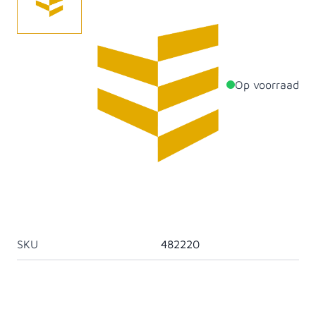
Duimplaat verstelbaar (duim 16 mm) zwart.
Op voorraad
Productdetails
Diameter
16mm
Materiaal
Staal
Deurframes en
Artikelcategorie
ophangingen
SKU
482220